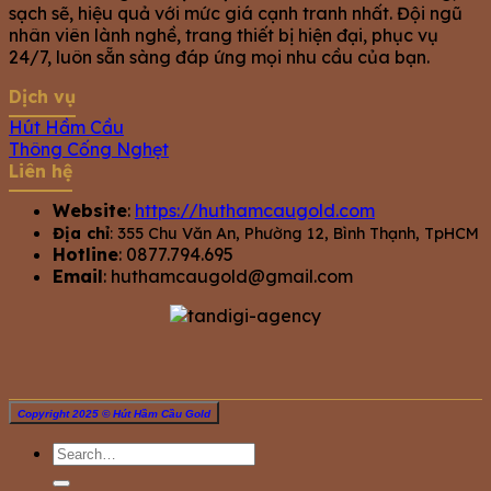
sạch sẽ, hiệu quả với mức giá cạnh tranh nhất. Đội ngũ
nhân viên lành nghề, trang thiết bị hiện đại, phục vụ
24/7, luôn sẵn sàng đáp ứng mọi nhu cầu của bạn.
Dịch vụ
Hút Hầm Cầu
Thông Cống Nghẹt
Liên hệ
Website
:
https://huthamcaugold.com
Địa chỉ
: 355 Chu Văn An, Phường 12, Bình Thạnh, TpHCM
Hotline
: 0877.794.695
Email
:
huthamcaugold@gmail.com
Copyright 2025 © Hút Hầm Cầu Gold