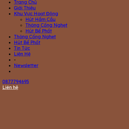
Trang Chủ
Giới Thiệu
Khu Vực Hoạt Động
Hút Hầm Cầu
Thông Cống Nghẹt
Hút Bể Phốt
Thông Cống Nghẹt
Hút Bể Phốt
Tin Tức
Liện Hệ
-
Newsletter
0877794695
Liên hệ