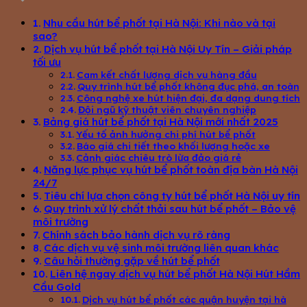
Nhu cầu hút bể phốt tại Hà Nội: Khi nào và tại
sao?
Dịch vụ hút bể phốt tại Hà Nội Uy Tín – Giải pháp
tối ưu
Cam kết chất lượng dịch vụ hàng đầu
Quy trình hút bể phốt không đục phá, an toàn
Công nghệ xe hút hiện đại, đa dạng dung tích
Đội ngũ kỹ thuật viên chuyên nghiệp
Bảng giá hút bể phốt tại Hà Nội mới nhất 2025
Yếu tố ảnh hưởng chi phí hút bể phốt
Báo giá chi tiết theo khối lượng hoặc xe
Cảnh giác chiêu trò lừa đảo giá rẻ
Năng lực phục vụ hút bể phốt toàn địa bàn Hà Nội
24/7
Tiêu chí lựa chọn công ty hút bể phốt Hà Nội uy tín
Quy trình xử lý chất thải sau hút bể phốt – Bảo vệ
môi trường
Chính sách bảo hành dịch vụ rõ ràng
Các dịch vụ vệ sinh môi trường liên quan khác
Câu hỏi thường gặp về hút bể phốt
Liên hệ ngay dịch vụ hút bể phốt Hà Nội Hút Hầm
Cầu Gold
Dịch vụ hút bể phốt các quận huyện tại hà