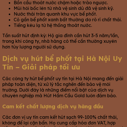
Bồn cầu thoát nước chậm hoặc trào ngược.
Mùi hôi bốc lên từ nhà vệ sinh dù đã vệ sinh kỹ.
Nước thải tràn quanh khu vực bể phốt.
Cỏ gần bể phốt xanh bất thường do rò rỉ chất thải.
Tiếng kêu lạ từ hệ thống thoát nước.
Tần suất hút định kỳ: Hộ gia đình cần hút 3-5 năm/lần,
trong khi công ty, nhà hàng có thể cần thường xuyên
hơn tùy lượng người sử dụng.
Dịch vụ hút bể phốt tại Hà Nội Uy
Tín – Giải pháp tối ưu
Các công ty hút bể phốt uy tín tại Hà Nội mang đến giải
pháp toàn diện, từ xử lý tắc nghẽn đến bảo vệ môi
trường. Dưới đây là những điểm nổi bật của dịch vụ
chuyên nghiệp mà Hút Hầm Cầu Gold luôn đảm bảo.
Cam kết chất lượng dịch vụ hàng đầu
Các đơn vị uy tín cam kết hút sạch 99-100% chất thải,
không để lại cặn bẩn. Họ cung cấp hóa đơn VAT, hợp