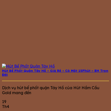
Hút Bể Phốt Quận Tây Hồ – Giá Rẻ – Có Mặt 15Phút – BH Trọn
Đời
Dịch vụ hút bể phốt quận Tây Hồ của Hút Hầm Cầu
Gold mang đến
19
Th4