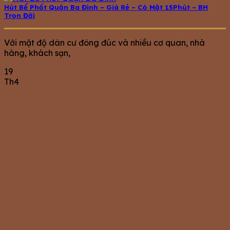
Hút Bể Phốt Quận Ba Đình – Giá Rẻ – Có Mặt 15Phút – BH
Trọn Đời
Với mật độ dân cư đông đúc và nhiều cơ quan, nhà
hàng, khách sạn,
19
Th4