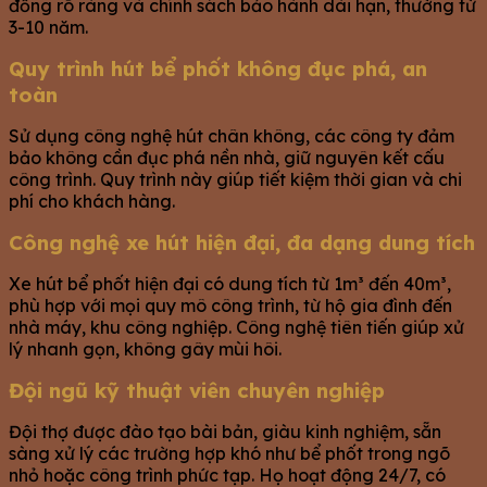
đồng rõ ràng và chính sách bảo hành dài hạn, thường từ
3-10 năm.
Quy trình hút bể phốt không đục phá, an
toàn
Sử dụng công nghệ hút chân không, các công ty đảm
bảo không cần đục phá nền nhà, giữ nguyên kết cấu
công trình. Quy trình này giúp tiết kiệm thời gian và chi
phí cho khách hàng.
Công nghệ xe hút hiện đại, đa dạng dung tích
Xe hút bể phốt hiện đại có dung tích từ 1m³ đến 40m³,
phù hợp với mọi quy mô công trình, từ hộ gia đình đến
nhà máy, khu công nghiệp. Công nghệ tiên tiến giúp xử
lý nhanh gọn, không gây mùi hôi.
Đội ngũ kỹ thuật viên chuyên nghiệp
Đội thợ được đào tạo bài bản, giàu kinh nghiệm, sẵn
sàng xử lý các trường hợp khó như bể phốt trong ngõ
nhỏ hoặc công trình phức tạp. Họ hoạt động 24/7, có