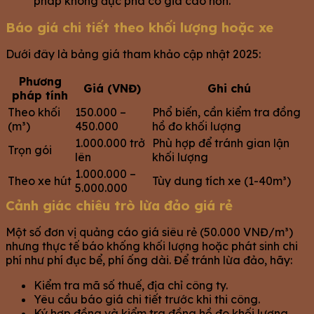
pháp không đục phá có giá cao hơn.
Báo giá chi tiết theo khối lượng hoặc xe
Dưới đây là bảng giá tham khảo cập nhật 2025:
Phương
Giá (VNĐ)
Ghi chú
pháp tính
Theo khối
150.000 –
Phổ biến, cần kiểm tra đồng
(m³)
450.000
hồ đo khối lượng
1.000.000 trở
Phù hợp để tránh gian lận
Trọn gói
lên
khối lượng
1.000.000 –
Theo xe hút
Tùy dung tích xe (1-40m³)
5.000.000
Cảnh giác chiêu trò lừa đảo giá rẻ
Một số đơn vị quảng cáo giá siêu rẻ (50.000 VNĐ/m³)
nhưng thực tế báo khống khối lượng hoặc phát sinh chi
phí như phí đục bể, phí ống dài. Để tránh lừa đảo, hãy:
Kiểm tra mã số thuế, địa chỉ công ty.
Yêu cầu báo giá chi tiết trước khi thi công.
Ký hợp đồng và kiểm tra đồng hồ đo khối lượng.