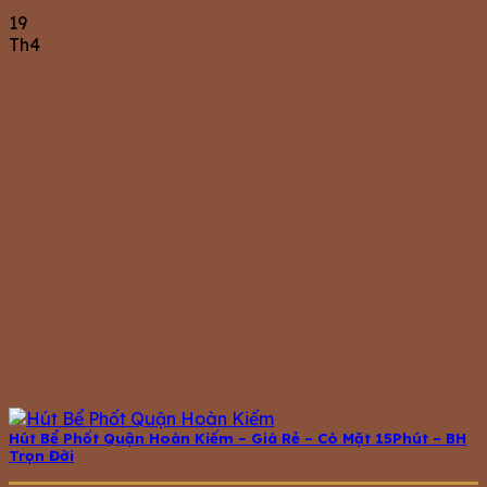
19
Th4
Hút Bể Phốt Quận Hoàn Kiếm – Giá Rẻ – Có Mặt 15Phút – BH
Trọn Đời