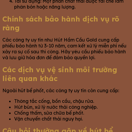
Tái sử dụng: Một phần chất thải được tái chế làm
phân bón hoặc năng lượng.
Chính sách bảo hành dịch vụ rõ
ràng
Các công ty uy tín như Hút Hầm Cầu Gold cung cấp
phiếu bảo hành từ 3-10 năm, cam kết xử lý miễn phí nếu
xảy ra sự cố sau thi công. Hãy yêu cầu phiếu bảo hành
và lưu giữ hóa đơn để đảm bảo quyền lợi.
Các dịch vụ vệ sinh môi trường
liên quan khác
Ngoài hút bể phốt, các công ty uy tín còn cung cấp:
Thông tắc cống, bồn cầu, chậu rửa.
Hút bùn, xử lý nước thải công nghiệp.
Chống thấm, sửa chữa bể phốt.
Vận chuyển chất thải nguy hại.
Câu hỏi thường gặp về hút bể