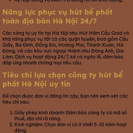
Năng lực phục vụ hút bể phốt
toàn địa bàn Hà Nội 24/7
Các công ty uy tín tại Hà Nội như Hút Hầm Cầu Gold có
khả năng phục vụ tất cả các quận huyện, bao gồm Cầu
Giấy, Ba Đình, Đống Đa, Hoàng Mai, Thanh Xuân, Hà
Đông, và các khu vực ngoại thành như Đông Anh, Gia
Lâm. Dịch vụ hoạt động 24/7, kể cả ngày lễ, đảm bảo
đáp ứng nhanh chóng mọi nhu cầu.
Tiêu chí lựa chọn công ty hút bể
phốt Hà Nội uy tín
Để chọn được đơn vị đáng tin cậy, bạn nên xem xét các
tiêu chí sau:
Giấy phép kinh doanh: Đảm bảo công ty có mã số
thuế, địa chỉ rõ ràng.
Kinh nghiệm: Chọn đơn vị có ít nhất 5-10 năm hoạt
động.