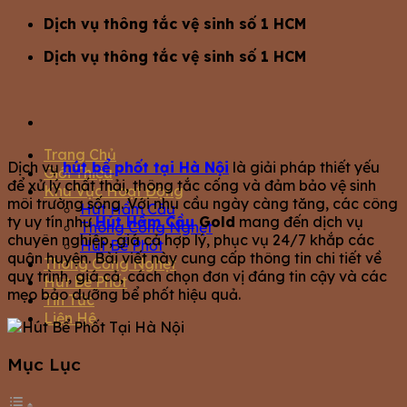
Bỏ
Dịch vụ thông tắc vệ sinh số 1 HCM
qua
Dịch vụ thông tắc vệ sinh số 1 HCM
nội
dung
Trang Chủ
Dịch vụ
hút bể phốt tại Hà Nội
là giải pháp thiết yếu
Giới Thiệu
để xử lý chất thải, thông tắc cống và đảm bảo vệ sinh
Khu Vực Hoạt Động
môi trường sống. Với nhu cầu ngày càng tăng, các công
Hút Hầm Cầu
ty uy tín như
Hút Hầm Cầu
Gold
mang đến dịch vụ
Thông Cống Nghẹt
chuyên nghiệp, giá cả hợp lý, phục vụ 24/7 khắp các
Hút Bể Phốt
quận huyện. Bài viết này cung cấp thông tin chi tiết về
Thông Cống Nghẹt
quy trình, giá cả, cách chọn đơn vị đáng tin cậy và các
Hút Bể Phốt
mẹo bảo dưỡng bể phốt hiệu quả.
Tin Tức
Liện Hệ
Mục Lục