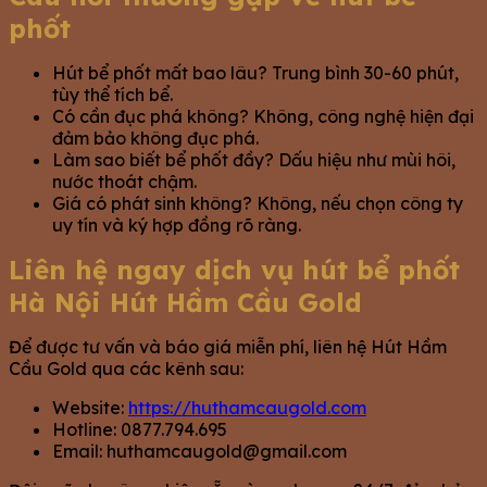
phốt
Hút bể phốt mất bao lâu? Trung bình 30-60 phút,
tùy thể tích bể.
Có cần đục phá không? Không, công nghệ hiện đại
đảm bảo không đục phá.
Làm sao biết bể phốt đầy? Dấu hiệu như mùi hôi,
nước thoát chậm.
Giá có phát sinh không? Không, nếu chọn công ty
uy tín và ký hợp đồng rõ ràng.
Liên hệ ngay dịch vụ hút bể phốt
Hà Nội Hút Hầm Cầu Gold
Để được tư vấn và báo giá miễn phí, liên hệ Hút Hầm
Cầu Gold qua các kênh sau:
Website:
https://huthamcaugold.com
Hotline: 0877.794.695
Email:
huthamcaugold@gmail.com