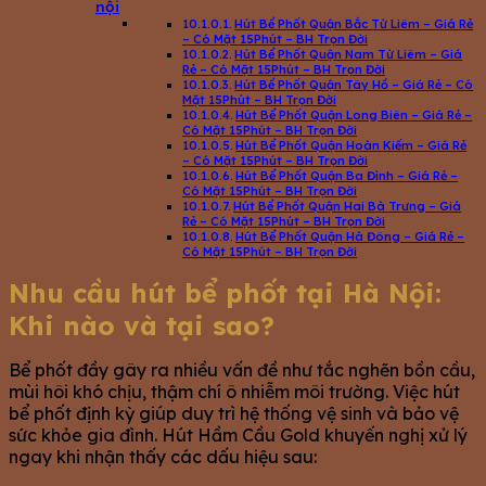
nội
Hút Bể Phốt Quận Bắc Từ Liêm – Giá Rẻ
– Có Mặt 15Phút – BH Trọn Đời
Hút Bể Phốt Quận Nam Từ Liêm – Giá
Rẻ – Có Mặt 15Phút – BH Trọn Đời
Hút Bể Phốt Quận Tây Hồ – Giá Rẻ – Có
Mặt 15Phút – BH Trọn Đời
Hút Bể Phốt Quận Long Biên – Giá Rẻ –
Có Mặt 15Phút – BH Trọn Đời
Hút Bể Phốt Quận Hoàn Kiếm – Giá Rẻ
– Có Mặt 15Phút – BH Trọn Đời
Hút Bể Phốt Quận Ba Đình – Giá Rẻ –
Có Mặt 15Phút – BH Trọn Đời
Hút Bể Phốt Quận Hai Bà Trưng – Giá
Rẻ – Có Mặt 15Phút – BH Trọn Đời
Hút Bể Phốt Quận Hà Đông – Giá Rẻ –
Có Mặt 15Phút – BH Trọn Đời
Nhu cầu hút bể phốt tại Hà Nội:
Khi nào và tại sao?
Bể phốt đầy gây ra nhiều vấn đề như tắc nghẽn bồn cầu,
mùi hôi khó chịu, thậm chí ô nhiễm môi trường. Việc hút
bể phốt định kỳ giúp duy trì hệ thống vệ sinh và bảo vệ
sức khỏe gia đình. Hút Hầm Cầu Gold khuyến nghị xử lý
ngay khi nhận thấy các dấu hiệu sau: