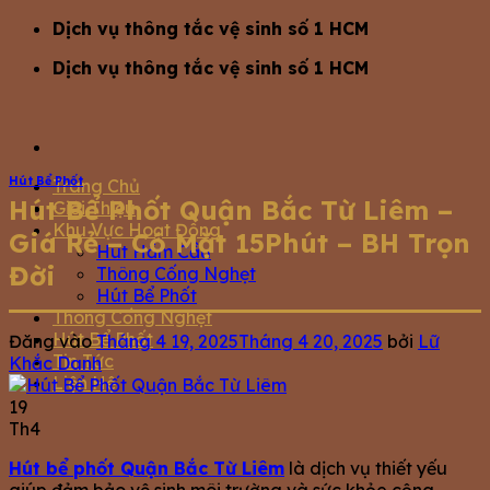
Bỏ
Dịch vụ thông tắc vệ sinh số 1 HCM
qua
Dịch vụ thông tắc vệ sinh số 1 HCM
nội
dung
Hút Bể Phốt
Trang Chủ
Hút Bể Phốt Quận Bắc Từ Liêm –
Giới Thiệu
Khu Vực Hoạt Động
Giá Rẻ – Có Mặt 15Phút – BH Trọn
Hút Hầm Cầu
Đời
Thông Cống Nghẹt
Hút Bể Phốt
Thông Cống Nghẹt
Hút Bể Phốt
Đăng vào
Tháng 4 19, 2025
Tháng 4 20, 2025
bởi
Lữ
Tin Tức
Khắc Danh
Liện Hệ
19
Th4
Hút bể phốt Quận Bắc Từ Liêm
là dịch vụ thiết yếu