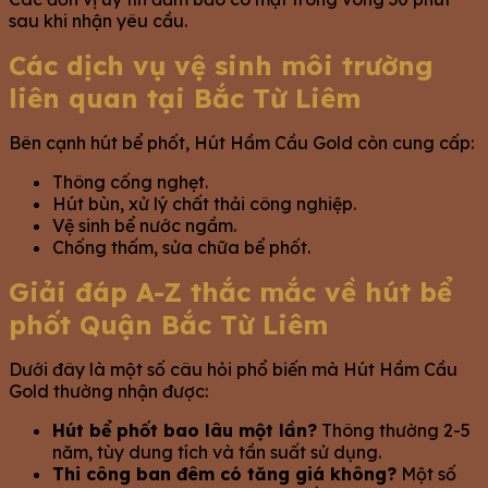
sau khi nhận yêu cầu.
Các dịch vụ vệ sinh môi trường
liên quan tại Bắc Từ Liêm
Bên cạnh hút bể phốt, Hút Hầm Cầu Gold còn cung cấp:
Thông cống nghẹt.
Hút bùn, xử lý chất thải công nghiệp.
Vệ sinh bể nước ngầm.
Chống thấm, sửa chữa bể phốt.
Giải đáp A-Z thắc mắc về hút bể
phốt Quận Bắc Từ Liêm
Dưới đây là một số câu hỏi phổ biến mà Hút Hầm Cầu
Gold thường nhận được:
Hút bể phốt bao lâu một lần?
Thông thường 2-5
năm, tùy dung tích và tần suất sử dụng.
Thi công ban đêm có tăng giá không?
Một số