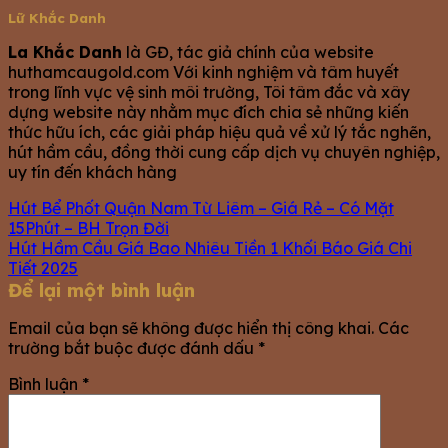
Lữ Khắc Danh
La Khắc Danh
là GĐ, tác giả chính của website
huthamcaugold.com Với kinh nghiệm và tâm huyết
trong lĩnh vực vệ sinh môi trường, Tôi tâm đắc và xây
dựng website này nhằm mục đích chia sẻ những kiến
thức hữu ích, các giải pháp hiệu quả về xử lý tắc nghẽn,
hút hầm cầu, đồng thời cung cấp dịch vụ chuyên nghiệp,
uy tín đến khách hàng
Hút Bể Phốt Quận Nam Từ Liêm – Giá Rẻ – Có Mặt
15Phút – BH Trọn Đời
Hút Hầm Cầu Giá Bao Nhiêu Tiền 1 Khối Báo Giá Chi
Tiết 2025
Để lại một bình luận
Email của bạn sẽ không được hiển thị công khai.
Các
trường bắt buộc được đánh dấu
*
Bình luận
*