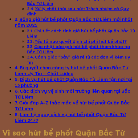
Bắc Từ Liêm
Xử lý chất thải sau hút: Trách nhiệm và Quy
định
Bảng giá hút bể phốt Quận Bắc Từ Liêm mới nhất
năm 2025
Chi tiết cách tính giá hút bể phốt Quận Bắc Từ
Liêm
Yếu tố nào quyết định chi phí hút bể phốt?
Cập nhật báo giá hút bể phốt tham khảo tại
Bắc Từ Liêm
Cảnh giác “bẫy” giá rẻ từ các đơn vị kém uy
tín
Bí quyết chọn công ty hút bể phốt Quận Bắc Từ
Liêm Uy Tín – Chất Lượng
Dịch vụ hút bể phốt Quận Bắc Từ Liêm tận nơi tại
13 phường
Các dịch vụ vệ sinh môi trường liên quan tại Bắc
Từ Liêm
Giải đáp A-Z thắc mắc về hút bể phốt Quận Bắc
Từ Liêm
Liên hệ ngay dịch vụ hút bể phốt Quận Bắc Từ
Liêm 24/7
Vì sao hút bể phốt Quận Bắc Từ