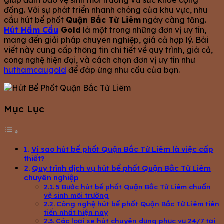
giúp đảm bảo vệ sinh môi trường và sức khỏe cộng
đồng. Với sự phát triển nhanh chóng của khu vực, nhu
cầu hút bể phốt
Quận Bắc Từ Liêm
ngày càng tăng.
Hút Hầm Cầu
Gold
là một trong những đơn vị uy tín,
mang đến giải pháp chuyên nghiệp, giá cả hợp lý. Bài
viết này cung cấp thông tin chi tiết về quy trình, giá cả,
công nghệ hiện đại, và cách chọn đơn vị uy tín như
huthamcaugold
để đáp ứng nhu cầu của bạn.
Mục Lục
Vì sao hút bể phốt Quận Bắc Từ Liêm là việc cấp
thiết?
Quy trình dịch vụ hút bể phốt Quận Bắc Từ Liêm
chuyên nghiệp
5 Bước hút bể phốt Quận Bắc Từ Liêm chuẩn
vệ sinh môi trường
Công nghệ hút bể phốt Quận Bắc Từ Liêm tiên
tiến nhất hiện nay
Các loại xe hút chuyên dụng phục vụ 24/7 tại