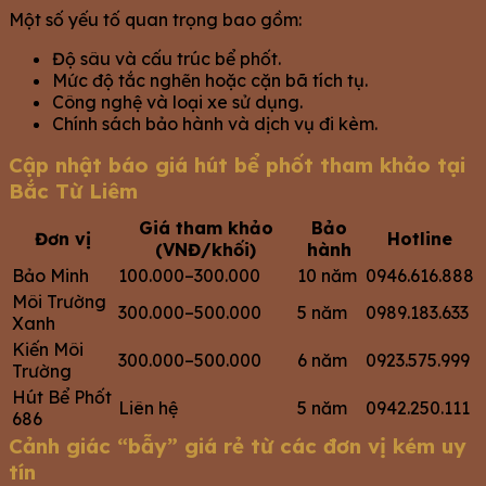
Một số yếu tố quan trọng bao gồm:
Độ sâu và cấu trúc bể phốt.
Mức độ tắc nghẽn hoặc cặn bã tích tụ.
Công nghệ và loại xe sử dụng.
Chính sách bảo hành và dịch vụ đi kèm.
Cập nhật báo giá hút bể phốt tham khảo tại
Bắc Từ Liêm
Giá tham khảo
Bảo
Đơn vị
Hotline
(VNĐ/khối)
hành
Bảo Minh
100.000–300.000
10 năm
0946.616.888
Môi Trường
300.000–500.000
5 năm
0989.183.633
Xanh
Kiến Môi
300.000–500.000
6 năm
0923.575.999
Trường
Hút Bể Phốt
Liên hệ
5 năm
0942.250.111
686
Cảnh giác “bẫy” giá rẻ từ các đơn vị kém uy
tín