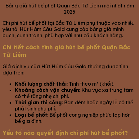
Bảng giá hút bể phốt Quận Bắc Từ Liêm mới nhất năm
2025
Chi phí hút bể phốt tại Bắc Từ Liêm phụ thuộc vào nhiều
yếu tố. Hút Hầm Cầu Gold cung cấp bảng giá minh
bạch, cạnh tranh, phù hợp với nhu cầu khách hàng.
Chi tiết cách tính giá hút bể phốt Quận Bắc
Từ Liêm
Giá dịch vụ của Hút Hầm Cầu Gold thường được tính
dựa trên:
Khối lượng chất thải
: Tính theo m³ (khối).
Khoảng cách vận chuyển
: Khu vực xa trung tâm
có thể tăng nhẹ chi phí.
Thời gian thi công
: Ban đêm hoặc ngày lễ có thể
phát sinh phụ phí.
Loại bể phốt
: Bể phốt công nghiệp phức tạp hơn
bể gia đình.
Yếu tố nào quyết định chi phí hút bể phốt?