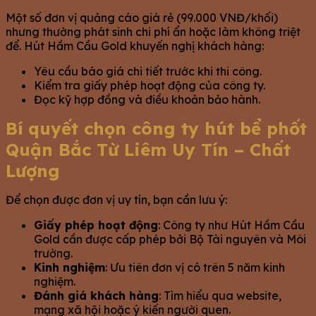
Một số đơn vị quảng cáo giá rẻ (99.000 VNĐ/khối)
nhưng thường phát sinh chi phí ẩn hoặc làm không triệt
để. Hút Hầm Cầu Gold khuyến nghị khách hàng:
Yêu cầu báo giá chi tiết trước khi thi công.
Kiểm tra giấy phép hoạt động của công ty.
Đọc kỹ hợp đồng và điều khoản bảo hành.
Bí quyết chọn công ty hút bể phốt
Quận Bắc Từ Liêm Uy Tín – Chất
Lượng
Để chọn được đơn vị uy tín, bạn cần lưu ý:
Giấy phép hoạt động
: Công ty như Hút Hầm Cầu
Gold cần được cấp phép bởi Bộ Tài nguyên và Môi
trường.
Kinh nghiệm
: Ưu tiên đơn vị có trên 5 năm kinh
nghiệm.
Đánh giá khách hàng
: Tìm hiểu qua website,
mạng xã hội hoặc ý kiến người quen.