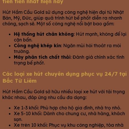
tiên tiến nhất hiện nay
Hút Hầm Cầu Gold sử dụng công nghệ hiện đại từ Nhật
Bản, Mỹ, Đức, giúp quá trình hút bể phốt diễn ra nhanh
chóng, sạch sẽ. Một số công nghệ nổi bật bao gồm:
Hệ thống hút chân không
: Hút mạnh, không để lại
cặn bẩn.
Công nghệ khép kín
: Ngăn mùi hôi thoát ra môi
trường.
Máy phân tích chất thải
: Đánh giá chính xác tình
trạng bể phốt.
Các loại xe hút chuyên dụng phục vụ 24/7 tại
Bắc Từ Liêm
Hút Hầm Cầu Gold sở hữu nhiều loại xe hút với tải trọng
khác nhau, đáp ứng nhu cầu đa dạng:
Xe 1-3 khối: Phù hợp cho hộ gia đình, nhà trọ nhỏ.
Xe 5-10 khối: Dành cho chung cư, nhà hàng, khách
sạn.
Xe trên 10 khối: Phục vụ khu công nghiệp, tòa nhà