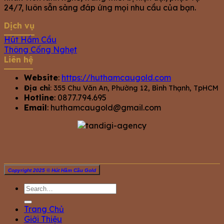
24/7, luôn sẵn sàng đáp ứng mọi nhu cầu của bạn.
Dịch vụ
Hút Hầm Cầu
Thông Cống Nghẹt
Liên hệ
Website
:
https://huthamcaugold.com
Địa chỉ
: 355 Chu Văn An, Phường 12, Bình Thạnh, TpHCM
Hotline
: 0877.794.695
Email
:
huthamcaugold@gmail.com
Copyright 2025 © Hút Hầm Cầu Gold
Trang Chủ
Giới Thiệu