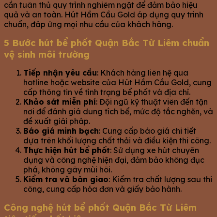
cần tuân thủ quy trình nghiêm ngặt để đảm bảo hiệu
quả và an toàn. Hút Hầm Cầu Gold áp dụng quy trình
chuẩn, đáp ứng mọi nhu cầu của khách hàng.
5 Bước hút bể phốt Quận Bắc Từ Liêm chuẩn
vệ sinh môi trường
Tiếp nhận yêu cầu
: Khách hàng liên hệ qua
hotline hoặc website của Hút Hầm Cầu Gold, cung
cấp thông tin về tình trạng bể phốt và địa chỉ.
Khảo sát miễn phí
: Đội ngũ kỹ thuật viên đến tận
nơi để đánh giá dung tích bể, mức độ tắc nghẽn, và
đề xuất giải pháp.
Báo giá minh bạch
: Cung cấp báo giá chi tiết
dựa trên khối lượng chất thải và điều kiện thi công.
Thực hiện hút bể phốt
: Sử dụng xe hút chuyên
dụng và công nghệ hiện đại, đảm bảo không đục
phá, không gây mùi hôi.
Kiểm tra và bàn giao
: Kiểm tra chất lượng sau thi
công, cung cấp hóa đơn và giấy bảo hành.
Công nghệ hút bể phốt Quận Bắc Từ Liêm