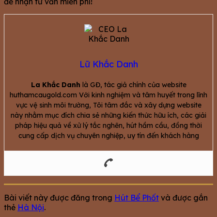
để nhận tư vấn miễn phí!
Lữ Khắc Danh
La Khắc Danh
là GĐ, tác giả chính của website
huthamcaugold.com Với kinh nghiệm và tâm huyết trong lĩnh
vực vệ sinh môi trường, Tôi tâm đắc và xây dựng website
này nhằm mục đích chia sẻ những kiến thức hữu ích, các giải
pháp hiệu quả về xử lý tắc nghẽn, hút hầm cầu, đồng thời
cung cấp dịch vụ chuyên nghiệp, uy tín đến khách hàng
Bài viết này được đăng trong
Hút Bể Phốt
và được gắn
thẻ
Hà Nội
.