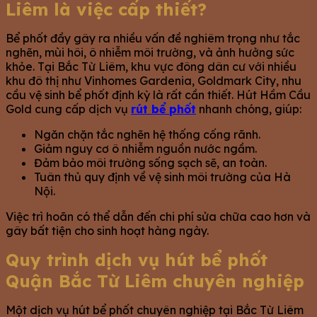
Liêm là việc cấp thiết?
Bể phốt đầy gây ra nhiều vấn đề nghiêm trọng như tắc
nghẽn, mùi hôi, ô nhiễm môi trường, và ảnh hưởng sức
khỏe. Tại Bắc Từ Liêm, khu vực đông dân cư với nhiều
khu đô thị như Vinhomes Gardenia, Goldmark City, nhu
cầu vệ sinh bể phốt định kỳ là rất cần thiết. Hút Hầm Cầu
Gold cung cấp dịch vụ
rút bể phốt
nhanh chóng, giúp:
Ngăn chặn tắc nghẽn hệ thống cống rãnh.
Giảm nguy cơ ô nhiễm nguồn nước ngầm.
Đảm bảo môi trường sống sạch sẽ, an toàn.
Tuân thủ quy định về vệ sinh môi trường của Hà
Nội.
Việc trì hoãn có thể dẫn đến chi phí sửa chữa cao hơn và
gây bất tiện cho sinh hoạt hàng ngày.
Quy trình dịch vụ hút bể phốt
Quận Bắc Từ Liêm chuyên nghiệp
Một dịch vụ hút bể phốt chuyên nghiệp tại Bắc Từ Liêm