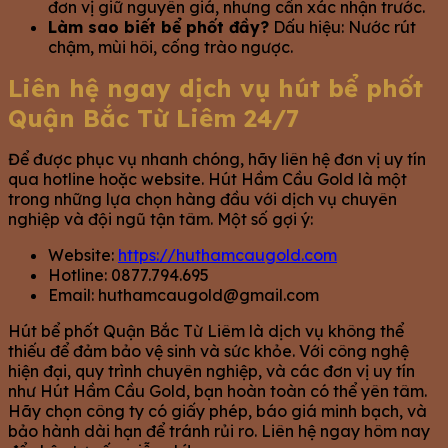
đơn vị giữ nguyên giá, nhưng cần xác nhận trước.
Làm sao biết bể phốt đầy?
Dấu hiệu: Nước rút
chậm, mùi hôi, cống trào ngược.
Liên hệ ngay dịch vụ hút bể phốt
Quận Bắc Từ Liêm 24/7
Để được phục vụ nhanh chóng, hãy liên hệ đơn vị uy tín
qua hotline hoặc website. Hút Hầm Cầu Gold là một
trong những lựa chọn hàng đầu với dịch vụ chuyên
nghiệp và đội ngũ tận tâm. Một số gợi ý:
Website:
https://huthamcaugold.com
Hotline: 0877.794.695
Email:
huthamcaugold@gmail.com
Hút bể phốt Quận Bắc Từ Liêm là dịch vụ không thể
thiếu để đảm bảo vệ sinh và sức khỏe. Với công nghệ
hiện đại, quy trình chuyên nghiệp, và các đơn vị uy tín
như Hút Hầm Cầu Gold, bạn hoàn toàn có thể yên tâm.
Hãy chọn công ty có giấy phép, báo giá minh bạch, và
bảo hành dài hạn để tránh rủi ro. Liên hệ ngay hôm nay