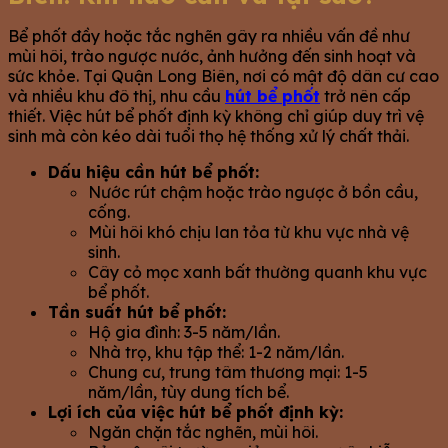
Bể phốt đầy hoặc tắc nghẽn gây ra nhiều vấn đề như
mùi hôi, trào ngược nước, ảnh hưởng đến sinh hoạt và
sức khỏe. Tại Quận Long Biên, nơi có mật độ dân cư cao
và nhiều khu đô thị, nhu cầu
hút bể phốt
trở nên cấp
thiết. Việc hút bể phốt định kỳ không chỉ giúp duy trì vệ
sinh mà còn kéo dài tuổi thọ hệ thống xử lý chất thải.
Dấu hiệu cần hút bể phốt:
Nước rút chậm hoặc trào ngược ở bồn cầu,
cống.
Mùi hôi khó chịu lan tỏa từ khu vực nhà vệ
sinh.
Cây cỏ mọc xanh bất thường quanh khu vực
bể phốt.
Tần suất hút bể phốt:
Hộ gia đình: 3-5 năm/lần.
Nhà trọ, khu tập thể: 1-2 năm/lần.
Chung cư, trung tâm thương mại: 1-5
năm/lần, tùy dung tích bể.
Lợi ích của việc hút bể phốt định kỳ:
Ngăn chặn tắc nghẽn, mùi hôi.