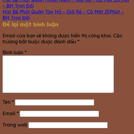
– BH Trọn Đời
Hút Bể Phốt Quận Tây Hồ – Giá Rẻ – Có Mặt 15Phút –
BH Trọn Đời
Để lại một bình luận
Email của bạn sẽ không được hiển thị công khai.
Các
trường bắt buộc được đánh dấu
*
Bình luận
*
Tên
*
Email
*
Trang web