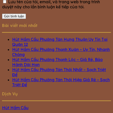
Lưu tên của tôi, email, và trang web trong trình
duyệt này cho lần bình luận kế tiếp của tôi.
Bài viết mới nhất
Hút Hầm Cầu Phường Tân Hưng Thuận Uy Tín Tại
Quận 12
Hút Hầm Cầu Phường Thạnh Xuân – Uy Tín, Nhanh
Chóng
Hút Hầm Cầu Phường Thạnh Lộc – Giá Rẻ, Bảo
Hành Dài Hạn
Hút Hầm Cầu Phường Tân Thới Nhất – Sạch Triệt
Để
Hút Hầm Cầu Phường Tân Thới Hiệp Giá Rẻ – Sạch
Triệt Để
Dịch Vụ
Hút Hầm Cầu