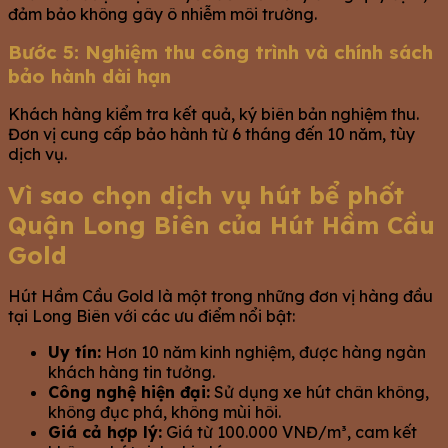
đảm bảo không gây ô nhiễm môi trường.
Bước 5: Nghiệm thu công trình và chính sách
bảo hành dài hạn
Khách hàng kiểm tra kết quả, ký biên bản nghiệm thu.
Đơn vị cung cấp bảo hành từ 6 tháng đến 10 năm, tùy
dịch vụ.
Vì sao chọn dịch vụ hút bể phốt
Quận Long Biên của Hút Hầm Cầu
Gold
Hút Hầm Cầu Gold là một trong những đơn vị hàng đầu
tại Long Biên với các ưu điểm nổi bật:
Uy tín:
Hơn 10 năm kinh nghiệm, được hàng ngàn
khách hàng tin tưởng.
Công nghệ hiện đại:
Sử dụng xe hút chân không,
không đục phá, không mùi hôi.
Giá cả hợp lý:
Giá từ 100.000 VNĐ/m³, cam kết