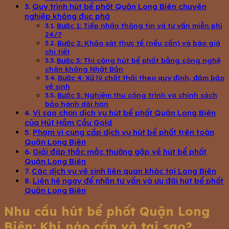
Quy trình hút bể phốt Quận Long Biên chuyên
nghiệp không đục phá
Bước 1: Tiếp nhận thông tin và tư vấn miễn phí
24/7
Bước 2: Khảo sát thực tế (nếu cần) và báo giá
chi tiết
Bước 3: Thi công hút bể phốt bằng công nghệ
chân không Nhật Bản
Bước 4: Xử lý chất thải theo quy định, đảm bảo
vệ sinh
Bước 5: Nghiệm thu công trình và chính sách
bảo hành dài hạn
Vì sao chọn dịch vụ hút bể phốt Quận Long Biên
của Hút Hầm Cầu Gold
Phạm vi cung cấp dịch vụ hút bể phốt trên toàn
Quận Long Biên
Giải đáp thắc mắc thường gặp về hút bể phốt
Quận Long Biên
Các dịch vụ vệ sinh liên quan khác tại Long Biên
Liên hệ ngay để nhận tư vấn và ưu đãi hút bể phốt
Quận Long Biên
Nhu cầu hút bể phốt Quận Long
Biên: Khi nào cần và tại sao?