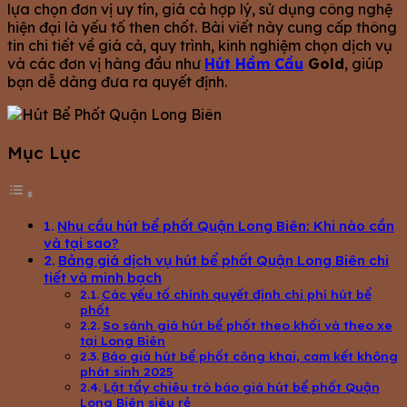
lựa chọn đơn vị uy tín, giá cả hợp lý, sử dụng công nghệ
hiện đại là yếu tố then chốt. Bài viết này cung cấp thông
tin chi tiết về giá cả, quy trình, kinh nghiệm chọn dịch vụ
và các đơn vị hàng đầu như
Hút Hầm Cầu
Gold
, giúp
bạn dễ dàng đưa ra quyết định.
Mục Lục
Nhu cầu hút bể phốt Quận Long Biên: Khi nào cần
và tại sao?
Bảng giá dịch vụ hút bể phốt Quận Long Biên chi
tiết và minh bạch
Các yếu tố chính quyết định chi phí hút bể
phốt
So sánh giá hút bể phốt theo khối và theo xe
tại Long Biên
Báo giá hút bể phốt công khai, cam kết không
phát sinh 2025
Lật tẩy chiêu trò báo giá hút bể phốt Quận
Long Biên siêu rẻ