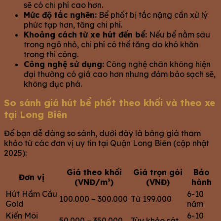
sẽ có chi phí cao hơn.
Mức độ tắc nghẽn:
Bể phốt bị tắc nặng cần xử lý
phức tạp hơn, tăng chi phí.
Khoảng cách từ xe hút đến bể:
Nếu bể nằm sâu
trong ngõ nhỏ, chi phí có thể tăng do khó khăn
trong thi công.
Công nghệ sử dụng:
Công nghệ chân không hiện
đại thường có giá cao hơn nhưng đảm bảo sạch sẽ,
không đục phá.
So sánh giá hút bể phốt theo khối và theo xe
tại Long Biên
Để bạn dễ dàng so sánh, dưới đây là bảng giá tham
khảo từ các đơn vị uy tín tại Quận Long Biên (cập nhật
2025):
Giá theo khối
Giá trọn gói
Bảo
Đơn vị
(VNĐ/m³)
(VNĐ)
hành
Hút Hầm Cầu
6-10
100.000 – 300.000
Từ 199.000
Gold
năm
Kiến Môi
6-10
50.000 – 350.000
Tùy khảo sát