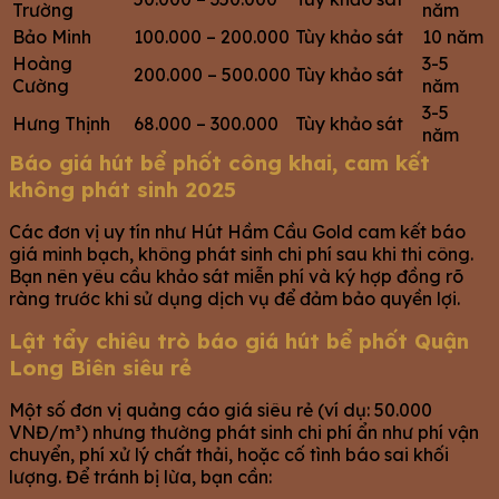
Trường
năm
Bảo Minh
100.000 – 200.000
Tùy khảo sát
10 năm
Hoàng
3-5
200.000 – 500.000
Tùy khảo sát
Cường
năm
3-5
Hưng Thịnh
68.000 – 300.000
Tùy khảo sát
năm
Báo giá hút bể phốt công khai, cam kết
không phát sinh 2025
Các đơn vị uy tín như Hút Hầm Cầu Gold cam kết báo
giá minh bạch, không phát sinh chi phí sau khi thi công.
Bạn nên yêu cầu khảo sát miễn phí và ký hợp đồng rõ
ràng trước khi sử dụng dịch vụ để đảm bảo quyền lợi.
Lật tẩy chiêu trò báo giá hút bể phốt Quận
Long Biên siêu rẻ
Một số đơn vị quảng cáo giá siêu rẻ (ví dụ: 50.000
VNĐ/m³) nhưng thường phát sinh chi phí ẩn như phí vận
chuyển, phí xử lý chất thải, hoặc cố tình báo sai khối
lượng. Để tránh bị lừa, bạn cần: