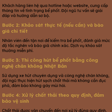
Khách hàng liên hệ qua hotline hoặc website, cung cấp
thông tin về tình trạng bể phốt. Đội ngũ tư vấn sẽ giải
đáp và hướng dẫn sơ bộ.
Bước 2: Khảo sát thực tế (nếu cần) và báo
giá chi tiết
Nhân viên đến tận nơi để kiểm tra bể phốt, đánh giá mức
độ tắc nghẽn và báo giá chính xác. Dịch vụ khảo sát
thường miễn phí.
Bước 3: Thi công hút bể phốt bằng công
nghệ chân không Nhật Bản
Sử dụng xe hút chuyên dụng và công nghệ chân không,
đội ngũ thực hiện hút sạch chất thải mà không cần đục
phá, đảm bảo không gây mùi hôi.
Bước 4: Xử lý chất thải theo quy định, đảm
bảo vệ sinh
Chất thải được vận chuyển đến nơi xử lý đúng quy định,