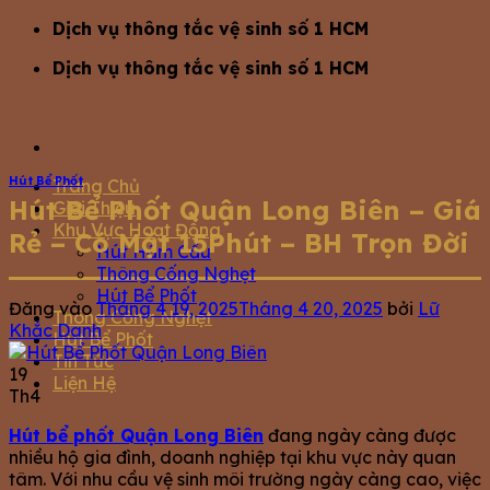
Bỏ
Dịch vụ thông tắc vệ sinh số 1 HCM
qua
Dịch vụ thông tắc vệ sinh số 1 HCM
nội
dung
Hút Bể Phốt
Trang Chủ
Hút Bể Phốt Quận Long Biên – Giá
Giới Thiệu
Khu Vực Hoạt Động
Rẻ – Có Mặt 15Phút – BH Trọn Đời
Hút Hầm Cầu
Thông Cống Nghẹt
Hút Bể Phốt
Đăng vào
Tháng 4 19, 2025
Tháng 4 20, 2025
bởi
Lữ
Thông Cống Nghẹt
Khắc Danh
Hút Bể Phốt
Tin Tức
19
Liện Hệ
Th4
Hút bể phốt Quận Long Biên
đang ngày càng được
nhiều hộ gia đình, doanh nghiệp tại khu vực này quan
tâm. Với nhu cầu vệ sinh môi trường ngày càng cao, việc