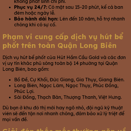
không phát sinh chi phí.
Phục vụ 24/7:
Có mặt sau 15-20 phút, kể cả ban
đêm hoặc ngày lễ.
Bảo hành dài hạn:
Lên đến 10 năm, hỗ trợ nhanh
chóng khi có sự cố.
Phạm vi cung cấp dịch vụ hút bể
phốt trên toàn Quận Long Biên
Dịch vụ hút bể phốt của Hút Hầm Cầu Gold và các đơn
vị uy tín khác phủ sóng toàn bộ 14 phường tại Quận
Long Biên, bao gồm:
Bồ Đề, Cự Khối, Đức Giang, Gia Thụy, Giang Biên.
Long Biên, Ngọc Lâm, Ngọc Thụy, Phúc Đồng,
Phúc Lợi.
Sài Đồng, Thạch Bàn, Thượng Thanh, Việt Hưng.
Dù bạn ở khu đô thị mới hay ngõ nhỏ, đội ngũ kỹ thuật
viên sẽ đến tận nơi nhanh chóng, đảm bảo xử lý triệt để
mọi vấn đề.