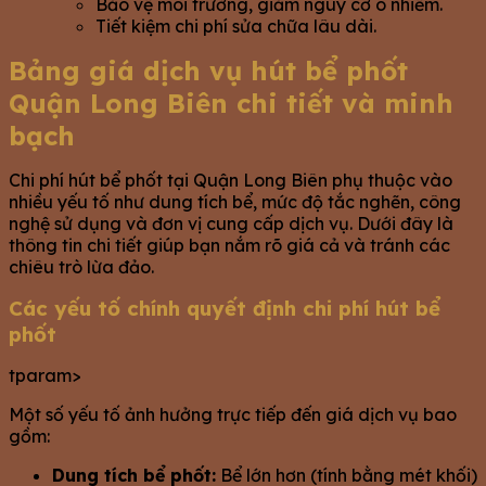
Bảo vệ môi trường, giảm nguy cơ ô nhiễm.
Tiết kiệm chi phí sửa chữa lâu dài.
Bảng giá dịch vụ hút bể phốt
Quận Long Biên chi tiết và minh
bạch
Chi phí hút bể phốt tại Quận Long Biên phụ thuộc vào
nhiều yếu tố như dung tích bể, mức độ tắc nghẽn, công
nghệ sử dụng và đơn vị cung cấp dịch vụ. Dưới đây là
thông tin chi tiết giúp bạn nắm rõ giá cả và tránh các
chiêu trò lừa đảo.
Các yếu tố chính quyết định chi phí hút bể
phốt
tparam>
Một số yếu tố ảnh hưởng trực tiếp đến giá dịch vụ bao
gồm:
Dung tích bể phốt:
Bể lớn hơn (tính bằng mét khối)