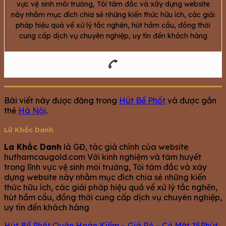
vực vệ sinh môi trường, Tôi tâm đắc và xây dựng website
này nhằm mục đích chia sẻ những kiến thức hữu ích, các giải
pháp hiệu quả về xử lý tắc nghẽn, hút hầm cầu, đồng thời
cung cấp dịch vụ chuyên nghiệp, uy tín đến khách hàng
Bài viết này được đăng trong
Hút Bể Phốt
và được gắn
thẻ
Hà Nội
.
Lữ Khắc Danh
La Khắc Danh
là GĐ, tác giả chính của website
huthamcaugold.com Với kinh nghiệm và tâm huyết
trong lĩnh vực vệ sinh môi trường, Tôi tâm đắc và xây
dựng website này nhằm mục đích chia sẻ những kiến
thức hữu ích, các giải pháp hiệu quả về xử lý tắc nghẽn,
hút hầm cầu, đồng thời cung cấp dịch vụ chuyên nghiệp,
uy tín đến khách hàng
Hút Bể Phốt Quận Hoàn Kiếm – Giá Rẻ – Có Mặt 15Phút