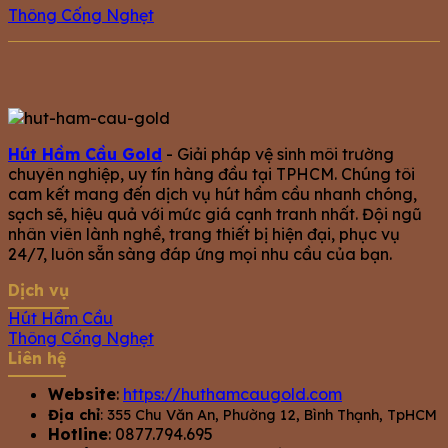
Thông Cống Nghẹt
Hút Hầm Cầu Gold
- Giải pháp vệ sinh môi trường
chuyên nghiệp, uy tín hàng đầu tại TPHCM. Chúng tôi
cam kết mang đến dịch vụ hút hầm cầu nhanh chóng,
sạch sẽ, hiệu quả với mức giá cạnh tranh nhất. Đội ngũ
nhân viên lành nghề, trang thiết bị hiện đại, phục vụ
24/7, luôn sẵn sàng đáp ứng mọi nhu cầu của bạn.
Dịch vụ
Hút Hầm Cầu
Thông Cống Nghẹt
Liên hệ
Website
:
https://huthamcaugold.com
Địa chỉ
: 355 Chu Văn An, Phường 12, Bình Thạnh, TpHCM
Hotline
: 0877.794.695