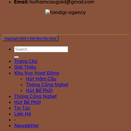
Email
:
huthamcaugold@gmail.com
Copyright 2025 © Hút Hầm Cầu Gold
Trang Chủ
Giới Thiệu
Khu Vực Hoạt Động
Hút Hầm Cầu
Thông Cống Nghẹt
Hút Bể Phốt
Thông Cống Nghẹt
Hút Bể Phốt
Tin Tức
Liện Hệ
-
Newsletter