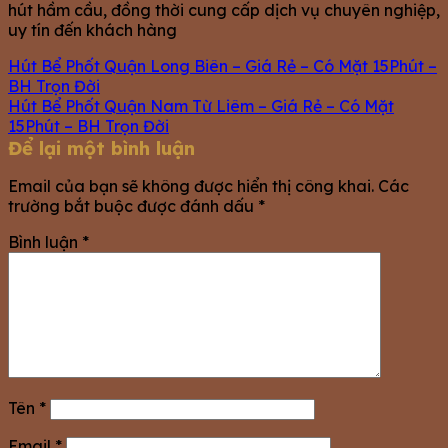
hút hầm cầu, đồng thời cung cấp dịch vụ chuyên nghiệp,
uy tín đến khách hàng
Hút Bể Phốt Quận Long Biên – Giá Rẻ – Có Mặt 15Phút –
BH Trọn Đời
Hút Bể Phốt Quận Nam Từ Liêm – Giá Rẻ – Có Mặt
15Phút – BH Trọn Đời
Để lại một bình luận
Email của bạn sẽ không được hiển thị công khai.
Các
trường bắt buộc được đánh dấu
*
Bình luận
*
Tên
*
Email
*