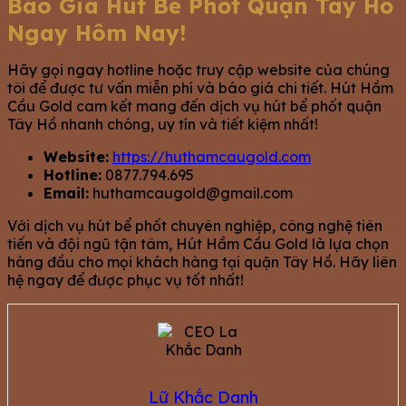
Báo Giá Hút Bể Phốt Quận Tây Hồ
Ngay Hôm Nay!
Hãy gọi ngay hotline hoặc truy cập website của chúng
tôi để được tư vấn miễn phí và báo giá chi tiết. Hút Hầm
Cầu Gold cam kết mang đến dịch vụ hút bể phốt quận
Tây Hồ nhanh chóng, uy tín và tiết kiệm nhất!
Website:
https://huthamcaugold.com
Hotline:
0877.794.695
Email:
huthamcaugold@gmail.com
Với dịch vụ hút bể phốt chuyên nghiệp, công nghệ tiên
tiến và đội ngũ tận tâm, Hút Hầm Cầu Gold là lựa chọn
hàng đầu cho mọi khách hàng tại quận Tây Hồ. Hãy liên
hệ ngay để được phục vụ tốt nhất!
Lữ Khắc Danh