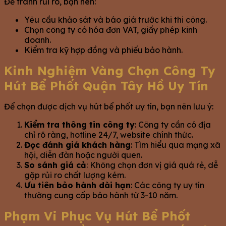
Để tránh rủi ro, bạn nên:
Yêu cầu khảo sát và báo giá trước khi thi công.
Chọn công ty có hóa đơn VAT, giấy phép kinh
doanh.
Kiểm tra kỹ hợp đồng và phiếu bảo hành.
Kinh Nghiệm Vàng Chọn Công Ty
Hút Bể Phốt Quận Tây Hồ Uy Tín
Để chọn được dịch vụ hút bể phốt uy tín, bạn nên lưu ý:
Kiểm tra thông tin công ty
: Công ty cần có địa
chỉ rõ ràng, hotline 24/7, website chính thức.
Đọc đánh giá khách hàng
: Tìm hiểu qua mạng xã
hội, diễn đàn hoặc người quen.
So sánh giá cả
: Không chọn đơn vị giá quá rẻ, dễ
gặp rủi ro chất lượng kém.
Ưu tiên bảo hành dài hạn
: Các công ty uy tín
thường cung cấp bảo hành từ 3-10 năm.
Phạm Vi Phục Vụ Hút Bể Phốt