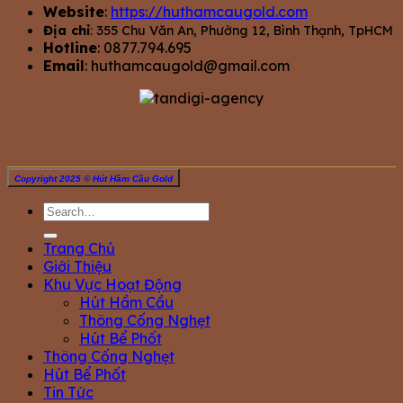
Website
:
https://huthamcaugold.com
Địa chỉ
: 355 Chu Văn An, Phường 12, Bình Thạnh, TpHCM
Hotline
: 0877.794.695
Email
:
huthamcaugold@gmail.com
Copyright 2025 © Hút Hầm Cầu Gold
Trang Chủ
Giới Thiệu
Khu Vực Hoạt Động
Hút Hầm Cầu
Thông Cống Nghẹt
Hút Bể Phốt
Thông Cống Nghẹt
Hút Bể Phốt
Tin Tức