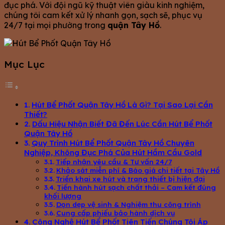
đục phá. Với đội ngũ kỹ thuật viên giàu kinh nghiệm,
chúng tôi cam kết xử lý nhanh gọn, sạch sẽ, phục vụ
24/7 tại mọi phường trong
quận Tây Hồ
.
Mục Lục
Hút Bể Phốt Quận Tây Hồ Là Gì? Tại Sao Lại Cần
Thiết?
Dấu Hiệu Nhận Biết Đã Đến Lúc Cần Hút Bể Phốt
Quận Tây Hồ
Quy Trình Hút Bể Phốt Quận Tây Hồ Chuyên
Nghiệp, Không Đục Phá Của Hút Hầm Cầu Gold
Tiếp nhận yêu cầu & Tư vấn 24/7
Khảo sát miễn phí & Báo giá chi tiết tại Tây Hồ
Triển khai xe hút và trang thiết bị hiện đại
Tiến hành hút sạch chất thải – Cam kết đúng
khối lượng
Dọn dẹp vệ sinh & Nghiệm thu công trình
Cung cấp phiếu bảo hành dịch vụ
Công Nghệ Hút Bể Phốt Tiên Tiến Chúng Tôi Áp