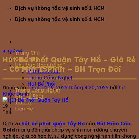
Bỏ
Dịch vụ thông tắc vệ sinh số 1 HCM
qua
Dịch vụ thông tắc vệ sinh số 1 HCM
nội
dung
Hút Bể Phốt
Trang Chủ
Hút Bể Phốt Quận Tây Hồ – Giá Rẻ
Giới Thiệu
Khu Vực Hoạt Động
– Có Mặt 15Phút – BH Trọn Đời
Hút Hầm Cầu
Thông Cống Nghẹt
Hút Bể Phốt
Đăng vào
Tháng 4 19, 2025
Tháng 4 20, 2025
bởi
Lữ
Thông Cống Nghẹt
Khắc Danh
Hút Bể Phốt
Tin Tức
19
Liện Hệ
Th4
Dịch vụ
hút bể phốt quận Tây Hồ
của
Hút Hầm Cầu
Gold
mang đến giải pháp vệ sinh môi trường chuyên
nghiệp, giá cả hợp lý, sử dụng công nghệ tiên tiến không