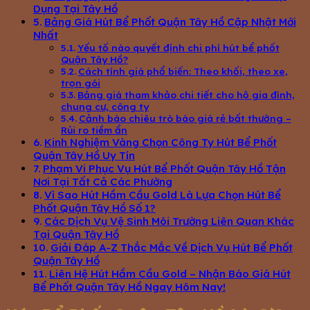
Dụng Tại Tây Hồ
Bảng Giá Hút Bể Phốt Quận Tây Hồ Cập Nhật Mới
Nhất
Yếu tố nào quyết định chi phí hút bể phốt
Quận Tây Hồ?
Cách tính giá phổ biến: Theo khối, theo xe,
trọn gói
Bảng giá tham khảo chi tiết cho hộ gia đình,
chung cư, công ty
Cảnh báo chiêu trò báo giá rẻ bất thường –
Rủi ro tiềm ẩn
Kinh Nghiệm Vàng Chọn Công Ty Hút Bể Phốt
Quận Tây Hồ Uy Tín
Phạm Vi Phục Vụ Hút Bể Phốt Quận Tây Hồ Tận
Nơi Tại Tất Cả Các Phường
Vì Sao Hút Hầm Cầu Gold Là Lựa Chọn Hút Bể
Phốt Quận Tây Hồ Số 1?
Các Dịch Vụ Vệ Sinh Môi Trường Liên Quan Khác
Tại Quận Tây Hồ
Giải Đáp A-Z Thắc Mắc Về Dịch Vụ Hút Bể Phốt
Quận Tây Hồ
Liên Hệ Hút Hầm Cầu Gold – Nhận Báo Giá Hút
Bể Phốt Quận Tây Hồ Ngay Hôm Nay!