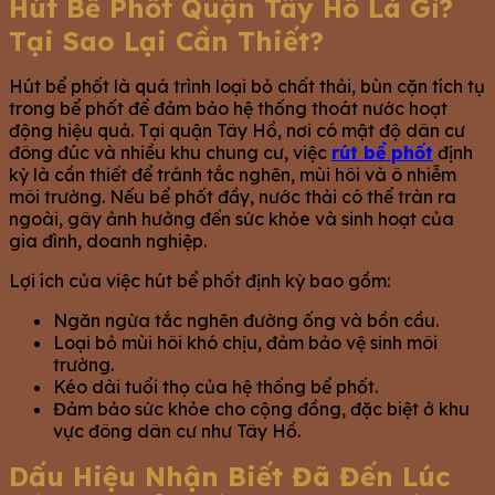
Hút Bể Phốt Quận Tây Hồ Là Gì?
Tại Sao Lại Cần Thiết?
Hút bể phốt là quá trình loại bỏ chất thải, bùn cặn tích tụ
trong bể phốt để đảm bảo hệ thống thoát nước hoạt
động hiệu quả. Tại quận Tây Hồ, nơi có mật độ dân cư
đông đúc và nhiều khu chung cư, việc
rút bể phốt
định
kỳ là cần thiết để tránh tắc nghẽn, mùi hôi và ô nhiễm
môi trường. Nếu bể phốt đầy, nước thải có thể tràn ra
ngoài, gây ảnh hưởng đến sức khỏe và sinh hoạt của
gia đình, doanh nghiệp.
Lợi ích của việc hút bể phốt định kỳ bao gồm:
Ngăn ngừa tắc nghẽn đường ống và bồn cầu.
Loại bỏ mùi hôi khó chịu, đảm bảo vệ sinh môi
trường.
Kéo dài tuổi thọ của hệ thống bể phốt.
Đảm bảo sức khỏe cho cộng đồng, đặc biệt ở khu
vực đông dân cư như Tây Hồ.
Dấu Hiệu Nhận Biết Đã Đến Lúc