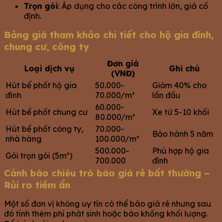
Trọn gói
: Áp dụng cho các công trình lớn, giá cố
định.
Bảng giá tham khảo chi tiết cho hộ gia đình,
chung cư, công ty
Đơn giá
Loại dịch vụ
Ghi chú
(VNĐ)
Hút bể phốt hộ gia
50.000-
Giảm 40% cho
đình
70.000/m³
lần đầu
60.000-
Hút bể phốt chung cư
Xe từ 5-10 khối
80.000/m³
Hút bể phốt công ty,
70.000-
Bảo hành 5 năm
nhà hàng
100.000/m³
500.000-
Phù hợp hộ gia
Gói trọn gói (5m³)
700.000
đình
Cảnh báo chiêu trò báo giá rẻ bất thường –
Rủi ro tiềm ẩn
Một số đơn vị không uy tín có thể báo giá rẻ nhưng sau
đó tính thêm phí phát sinh hoặc báo khống khối lượng.