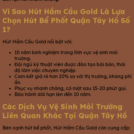
Vì Sao Hút Hầm Cầu Gold Là Lựa
Chọn Hút Bể Phốt Quận Tây Hồ Số
1?
Hút Hầm Cầu Gold nổi bật với:
10 năm kinh nghiệm trong lĩnh vực vệ sinh môi
trường.
Đội ngũ kỹ thuật viên được đào tạo bài bản, thái
độ làm việc chuyên nghiệp.
Cam kết giá rẻ hơn 20% so với thị trường, không phí
ẩn.
Phục vụ nhanh chóng, có mặt sau 15-20 phút gọi.
Bảo hành dài hạn lên đến 10 năm.
Các Dịch Vụ Vệ Sinh Môi Trường
Liên Quan Khác Tại Quận Tây Hồ
Bên cạnh hút bể phốt, Hút Hầm Cầu Gold còn cung cấp: