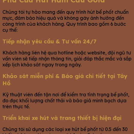
Chúng tôi tự hào mang đến quy trình hút bể phốt chuẩn
mực, đảm bảo hiệu quả và không gây ảnh hưởng đến
công trình của khách hàng. Quy trình bao gồm 6 bước
cụ thể:
Tiếp nhận yêu cầu & Tư vấn 24/7
Khách hàng liên hệ qua hotline hoặc website, đội ngũ tư
vấn viên sẽ tiếp nhận thông tin, giải đáp thắc mắc và sắp
xếp lịch khảo sát ngay trong ngày.
Khảo sát miễn phí & Báo giá chi tiết tại Tây
Hồ
Kỹ thuật viên đến tận nơi để kiểm tra tình trạng bể phốt,
đo đạc khối lượng chất thải và báo giá minh bạch dựa
trên thực tế.
Triển khai xe hút và trang thiết bị hiện đại
Chúng tôi sử dụng các loại xe hút bể phốt từ 0.5 đến 30