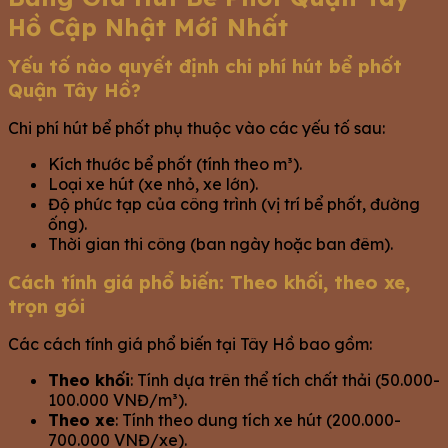
Hồ Cập Nhật Mới Nhất
Yếu tố nào quyết định chi phí hút bể phốt
Quận Tây Hồ?
Chi phí hút bể phốt phụ thuộc vào các yếu tố sau:
Kích thước bể phốt (tính theo m³).
Loại xe hút (xe nhỏ, xe lớn).
Độ phức tạp của công trình (vị trí bể phốt, đường
ống).
Thời gian thi công (ban ngày hoặc ban đêm).
Cách tính giá phổ biến: Theo khối, theo xe,
trọn gói
Các cách tính giá phổ biến tại Tây Hồ bao gồm:
Theo khối
: Tính dựa trên thể tích chất thải (50.000-
100.000 VNĐ/m³).
Theo xe
: Tính theo dung tích xe hút (200.000-
700.000 VNĐ/xe).