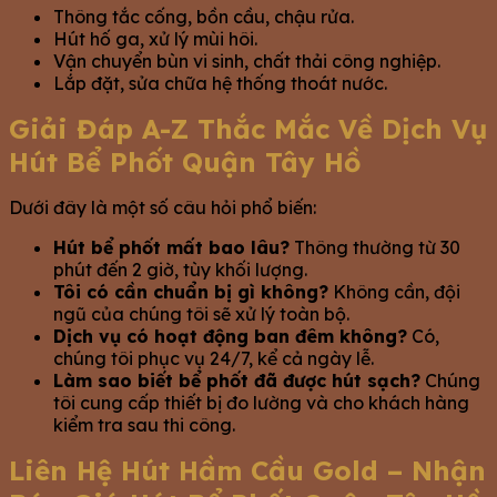
Thông tắc cống, bồn cầu, chậu rửa.
Hút hố ga, xử lý mùi hôi.
Vận chuyển bùn vi sinh, chất thải công nghiệp.
Lắp đặt, sửa chữa hệ thống thoát nước.
Giải Đáp A-Z Thắc Mắc Về Dịch Vụ
Hút Bể Phốt Quận Tây Hồ
Dưới đây là một số câu hỏi phổ biến:
Hút bể phốt mất bao lâu?
Thông thường từ 30
phút đến 2 giờ, tùy khối lượng.
Tôi có cần chuẩn bị gì không?
Không cần, đội
ngũ của chúng tôi sẽ xử lý toàn bộ.
Dịch vụ có hoạt động ban đêm không?
Có,
chúng tôi phục vụ 24/7, kể cả ngày lễ.
Làm sao biết bể phốt đã được hút sạch?
Chúng
tôi cung cấp thiết bị đo lường và cho khách hàng
kiểm tra sau thi công.
Liên Hệ Hút Hầm Cầu Gold – Nhận