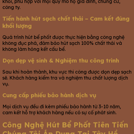
khối, phù hợp với mọi quy mô hộ gia đình, chung cư,
công ty.
Tiến hành hút sạch chất thải – Cam kết đúng
khối lượng
Quá trình hút bể phốt được thực hiện bằng công nghệ
không đục phá, đảm bảo hút sạch 100% chất thải và
không làm hỏng kết cấu bể.
Dọn dẹp vệ sinh & Nghiệm thu công trình
Sau khi hoàn thành, khu vực thi công được dọn dẹp sạch
sẽ. Khách hàng kiểm tra và nghiệm thu chất lượng dịch
vụ.
Cung cấp phiếu bảo hành dịch vụ
Mọi dịch vụ đều đi kèm phiếu bảo hành từ 3-10 năm,
cam kết hỗ trợ khách hàng nếu có sự cố phát sinh.
Công Nghệ Hút Bể Phốt Tiên Tiến
Chúng Tôi Áp Dụng Tại Tây Hồ