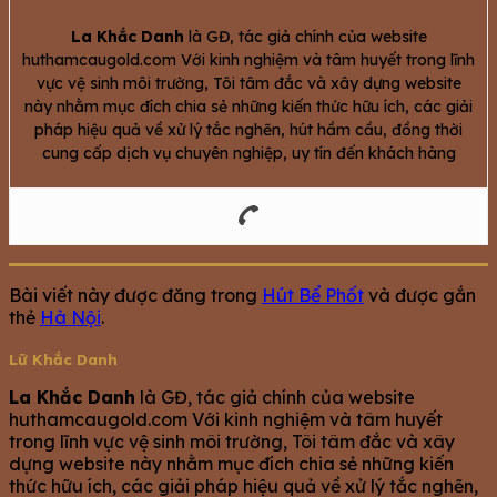
La Khắc Danh
là GĐ, tác giả chính của website
huthamcaugold.com Với kinh nghiệm và tâm huyết trong lĩnh
vực vệ sinh môi trường, Tôi tâm đắc và xây dựng website
này nhằm mục đích chia sẻ những kiến thức hữu ích, các giải
pháp hiệu quả về xử lý tắc nghẽn, hút hầm cầu, đồng thời
cung cấp dịch vụ chuyên nghiệp, uy tín đến khách hàng
Bài viết này được đăng trong
Hút Bể Phốt
và được gắn
thẻ
Hà Nội
.
Lữ Khắc Danh
La Khắc Danh
là GĐ, tác giả chính của website
huthamcaugold.com Với kinh nghiệm và tâm huyết
trong lĩnh vực vệ sinh môi trường, Tôi tâm đắc và xây
dựng website này nhằm mục đích chia sẻ những kiến
thức hữu ích, các giải pháp hiệu quả về xử lý tắc nghẽn,