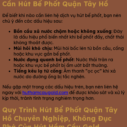
Cần Hút Bể Phốt Quận Tây Hồ
Để biết khi nào cần liên hệ dịch vụ hút bể phốt, bạn nên
chú ý đến các dấu hiệu sau:
Bồn cầu xả nước chậm hoặc không xuống
: Đây
là dấu hiệu phổ biến nhất khi bể phốt đầy, chất thải
không thoát được.
Mùi hôi khó chịu
: Mùi hôi bốc lên từ bồn cầu, cống
hoặc khu vực gần bể phốt.
Nước đọng quanh bể phốt
: Nước thải tràn ra
hoặc khu vực bể phốt bị ẩm ướt bất thường.
Tiếng kêu lạ từ cống
: Âm thanh “ọc ọc” khi xả
nước do đường ống bị tắc nghẽn.
Nếu gặp một trong các dấu hiệu trên, bạn nên liên hệ
ngay với
huthamcaugold.com
để được khảo sát và xử lý
kịp thời, tránh tình trạng nghiêm trọng hơn.
Quy Trình Hút Bể Phốt Quận Tây
Hồ Chuyên Nghiệp, Không Đục
Phá Của Hút Hầm Cầu Gold