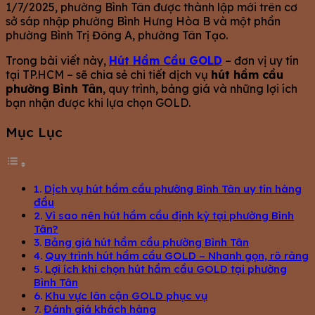
1/7/2025, phường Bình Tân được thành lập mới trên cơ
sở sáp nhập phường Bình Hưng Hòa B và một phần
phường Bình Trị Đông A, phường Tân Tạo.
Trong bài viết này,
Hút Hầm Cầu GOLD
– đơn vị uy tín
tại TP.HCM – sẽ chia sẻ chi tiết dịch vụ
hút hầm cầu
phường Bình Tân
, quy trình, bảng giá và những lợi ích
bạn nhận được khi lựa chọn GOLD.
Mục Lục
Dịch vụ hút hầm cầu phường Bình Tân uy tín hàng
đầu
Vì sao nên hút hầm cầu định kỳ tại phường Bình
Tân?
Bảng giá hút hầm cầu phường Bình Tân
Quy trình hút hầm cầu GOLD – Nhanh gọn, rõ ràng
Lợi ích khi chọn hút hầm cầu GOLD tại phường
Bình Tân
Khu vực lân cận GOLD phục vụ
Đánh giá khách hàng