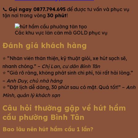
📞
Gọi ngay 0877.794.695
để được tư vấn và phục vụ
tận nơi trong vòng
30 phút
!
Các khu vực lân cân mà GOLD phục vụ
Đánh giá khách hàng
⭐ “Nhân viên thân thiện, kỹ thuật giỏi, xe hút sạch sẽ,
nhanh chóng.” –
Chị Lan, cư dân Bình Tân
⭐ “Giá rõ ràng, không phát sinh chi phí, tôi rất hài lòng.”
–
Anh Duy, chủ nhà hàng
⭐ “Đặt lịch dễ dàng, 30 phút sau có mặt. Quá tốt!” –
Anh
Minh, quản lý khách sạn
Câu hỏi thường gặp về hút hầm
cầu phường Bình Tân
Bao lâu nên hút hầm cầu 1 lần?