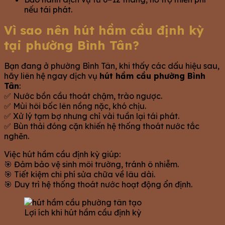
nếu tái phát.
Vì sao nên hút hầm cầu định kỳ
tại phường Bình Tân?
Bạn đang ở phường Bình Tân, khi thấy các dấu hiệu sau,
hãy liên hệ ngay dịch vụ
hút hầm cầu phường Bình
Tân
:
✅ Nước bồn cầu thoát chậm, trào ngược.
✅ Mùi hôi bốc lên nồng nặc, khó chịu.
✅ Xử lý tạm bợ nhưng chỉ vài tuần lại tái phát.
✅ Bùn thải đóng cặn khiến hệ thống thoát nước tắc
nghẽn.
Việc hút hầm cầu định kỳ giúp:
🎯 Đảm bảo vệ sinh môi trường, tránh ô nhiễm.
🎯 Tiết kiệm chi phí sửa chữa về lâu dài.
🎯 Duy trì hệ thống thoát nước hoạt động ổn định.
Lợi ích khi hút hầm cầu định kỳ