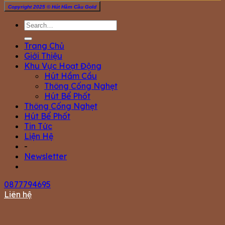
Copyright 2025 © Hút Hầm Cầu Gold
Trang Chủ
Giới Thiệu
Khu Vực Hoạt Động
Hút Hầm Cầu
Thông Cống Nghẹt
Hút Bể Phốt
Thông Cống Nghẹt
Hút Bể Phốt
Tin Tức
Liện Hệ
-
Newsletter
0877794695
Liên hệ