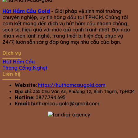
Hút Hầm Cầu Gold
- Giải pháp vệ sinh môi trường
chuyên nghiệp, uy tín hàng đầu tại TPHCM. Chúng tôi
cam kết mang đến dịch vụ hút hầm cầu nhanh chóng,
sạch sẽ, hiệu quả với mức giá cạnh tranh nhất. Đội ngũ
nhân viên lành nghề, trang thiết bị hiện đại, phục vụ
24/7, luôn sẵn sàng đáp ứng mọi nhu cầu của bạn.
Dịch vụ
Hút Hầm Cầu
Thông Cống Nghẹt
Liên hệ
Website
:
https://huthamcaugold.com
Địa chỉ
: 355 Chu Văn An, Phường 12, Bình Thạnh, TpHCM
Hotline
: 0877.794.695
Email
:
huthamcaugold@gmail.com