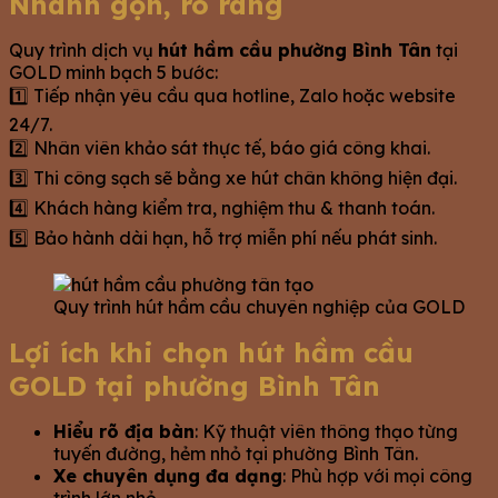
Nhanh gọn, rõ ràng
Quy trình dịch vụ
hút hầm cầu phường Bình Tân
tại
GOLD minh bạch 5 bước:
1️⃣ Tiếp nhận yêu cầu qua hotline, Zalo hoặc website
24/7.
2️⃣ Nhân viên khảo sát thực tế, báo giá công khai.
3️⃣ Thi công sạch sẽ bằng xe hút chân không hiện đại.
4️⃣ Khách hàng kiểm tra, nghiệm thu & thanh toán.
5️⃣ Bảo hành dài hạn, hỗ trợ miễn phí nếu phát sinh.
Quy trình hút hầm cầu chuyên nghiệp của GOLD
Lợi ích khi chọn hút hầm cầu
GOLD tại phường Bình Tân
Hiểu rõ địa bàn
: Kỹ thuật viên thông thạo từng
tuyến đường, hẻm nhỏ tại phường Bình Tân.
Xe chuyên dụng đa dạng
: Phù hợp với mọi công
trình lớn nhỏ.