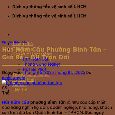
Bỏ
Dịch vụ thông tắc vệ sinh số 1 HCM
qua
Dịch vụ thông tắc vệ sinh số 1 HCM
nội
dung
Dịch Vụ Hầm Cầu
Trang Chủ
Hút Hầm Cầu Phường Bình Tân –
Giới Thiệu
Khu Vực Hoạt Động
Giá Rẻ – BH Trọn Đời
Hút Hầm Cầu
Thông Cống Nghẹt
Hút Bể Phốt
Đăng vào
Tháng 8 5, 2025
Tháng 8 5, 2025
bởi
Thông Cống Nghẹt
jonhnguyen
Hút Bể Phốt
Tin Tức
05
Liện Hệ
Th8
Hút hầm cầu
phường Bình Tân
là nhu cầu cấp thiết
của hàng nghìn hộ dân, doanh nghiệp, nhà hàng, khách
sạn trên địa bàn Quận Bình Tân – TP.HCM. Sau ngày