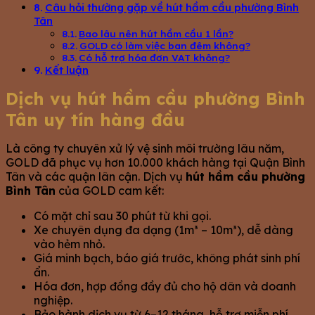
Câu hỏi thường gặp về hút hầm cầu phường Bình
Tân
Bao lâu nên hút hầm cầu 1 lần?
GOLD có làm việc ban đêm không?
Có hỗ trợ hóa đơn VAT không?
Kết luận
Dịch vụ hút hầm cầu phường Bình
Tân uy tín hàng đầu
Là công ty chuyên xử lý vệ sinh môi trường lâu năm,
GOLD đã phục vụ hơn 10.000 khách hàng tại Quận Bình
Tân và các quận lân cận. Dịch vụ
hút hầm cầu phường
Bình Tân
của GOLD cam kết:
Có mặt chỉ sau 30 phút từ khi gọi.
Xe chuyên dụng đa dạng (1m³ – 10m³), dễ dàng
vào hẻm nhỏ.
Giá minh bạch, báo giá trước, không phát sinh phí
ẩn.
Hóa đơn, hợp đồng đầy đủ cho hộ dân và doanh
nghiệp.
Bảo hành dịch vụ từ 6–12 tháng, hỗ trợ miễn phí