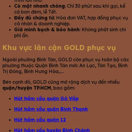
Có mặt nhanh chóng
: Chỉ 30 phút sau khi gọi, kể
cả ban đêm, lễ Tết.
Đầy đủ chứng từ
: Hóa đơn VAT, hợp đồng phục vụ
cá nhân & doanh nghiệp.
Giá minh bạch & bảo hành
: Không phát sinh chi
phí ẩn.
Khu vực lân cận GOLD phục vụ
Ngoài phường Bình Tân, GOLD còn phục vụ toàn bộ các
phường thuộc Quận Bình Tân mới:
An Lạc,
Tân Tạo,
Bình
Trị Đông,
Bình Hưng Hòa,….
Bên cạnh đó, GOLD cũng mở rộng dịch vụ đến nhiều
quận/huyện TP.HCM
, bao gồm:
Hút hầm cầu quận Gò Vấp
Hút hầm cầu quận Bình Thạnh
Hút hầm cầu quận 12
Hút hầm cầu huyện Bình Chánh