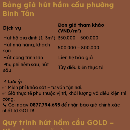
Bảng giá hút hầm cầu phường
Bình Tân
Đơn giá tham khảo
Dịch vụ
(VNĐ/m³)
Hút hộ gia đình (1–3m³)
350.000 – 500.000
Hút nhà hàng, khách
500.000 – 800.000
sạn
Hút công trình lớn
Liên hệ báo giá
Phụ phí hẻm sâu, hút
Tùy điều kiện thực tế
sâu
📌
Lưu ý:
✅ Miễn phí khảo sát – tư vấn tận nơi.
✅ Giá thực tế phụ thuộc vị trí, khối lượng và điều kiện thi
công.
📞 Gọi ngay
0877.794.695
để nhận báo giá chính xác
nhất từ GOLD!
Quy trình hút hầm cầu GOLD –