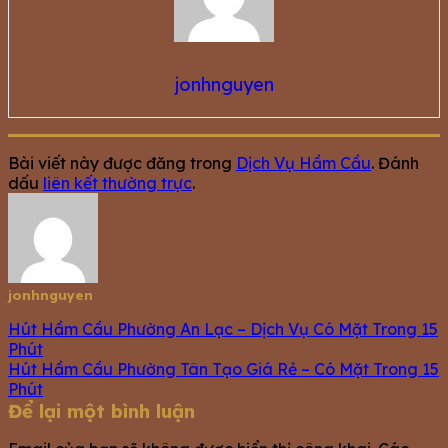
jonhnguyen
Bài viết này được đăng trong
Dịch Vụ Hầm Cầu
. Đánh
dấu
liên kết thường trực
.
jonhnguyen
Hút Hầm Cầu Phường An Lạc – Dịch Vụ Có Mặt Trong 15
Phút
Hút Hầm Cầu Phường Tân Tạo Giá Rẻ – Có Mặt Trong 15
Phút
Để lại một bình luận