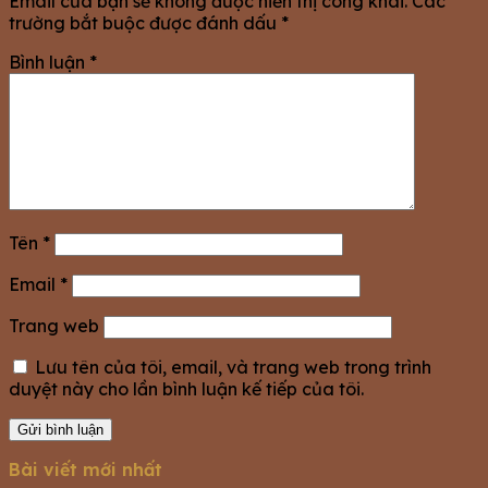
Email của bạn sẽ không được hiển thị công khai.
Các
trường bắt buộc được đánh dấu
*
Bình luận
*
Tên
*
Email
*
Trang web
Lưu tên của tôi, email, và trang web trong trình
duyệt này cho lần bình luận kế tiếp của tôi.
Bài viết mới nhất