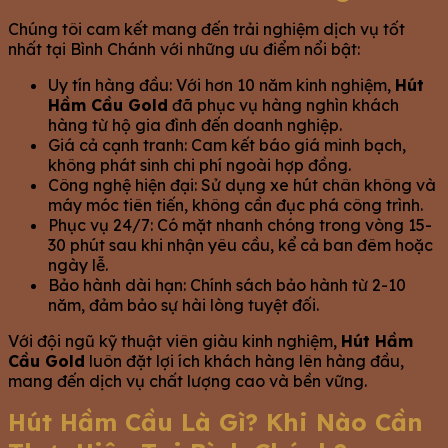
Chúng tôi cam kết mang đến trải nghiệm dịch vụ tốt
nhất tại Bình Chánh với những ưu điểm nổi bật:
Uy tín hàng đầu: Với hơn 10 năm kinh nghiệm,
Hút
Hầm Cầu Gold
đã phục vụ hàng nghìn khách
hàng từ hộ gia đình đến doanh nghiệp.
Giá cả cạnh tranh: Cam kết báo giá minh bạch,
không phát sinh chi phí ngoài hợp đồng.
Công nghệ hiện đại: Sử dụng xe hút chân không và
máy móc tiên tiến, không cần đục phá công trình.
Phục vụ 24/7: Có mặt nhanh chóng trong vòng 15-
30 phút sau khi nhận yêu cầu, kể cả ban đêm hoặc
ngày lễ.
Bảo hành dài hạn: Chính sách bảo hành từ 2-10
năm, đảm bảo sự hài lòng tuyệt đối.
Với đội ngũ kỹ thuật viên giàu kinh nghiệm,
Hút Hầm
Cầu Gold
luôn đặt lợi ích khách hàng lên hàng đầu,
mang đến dịch vụ chất lượng cao và bền vững.
Hút Hầm Cầu Là Gì? Khi Nào Cần