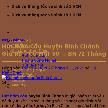
Bỏ
Dịch vụ thông tắc vệ sinh số 1 HCM
qua
Dịch vụ thông tắc vệ sinh số 1 HCM
nội
dung
Dịch Vụ Hầm Cầu
Trang Chủ
Hút Hầm Cầu Huyện Bình Chánh
Giới Thiệu
Khu Vực Hoạt Động
Giá Rẻ – Có Mặt 30′ – BH 72 Tháng
Hút Hầm Cầu
Thông Cống Nghẹt
Hút Bể Phốt
Đăng vào
Tháng 4 14, 2025
Tháng 9 11, 2025
bởi
Lữ
Thông Cống Nghẹt
Khắc Danh
Hút Bể Phốt
Tin Tức
14
Liện Hệ
Th4
Hút hầm cầu
huyện Bình Chánh
là giải pháp thiết yếu
để duy trì vệ sinh môi trường và sinh hoạt gia đình. Với
dân số đông đúc tại huyện Bình Chánh, nhu cầu hút hầm