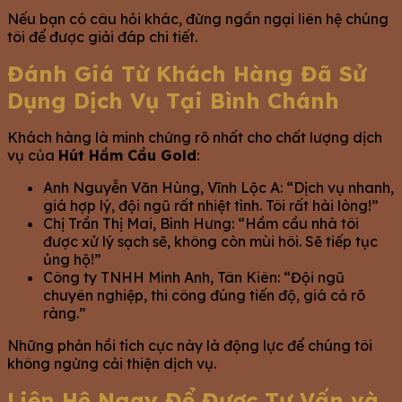
Nếu bạn có câu hỏi khác, đừng ngần ngại liên hệ chúng
tôi để được giải đáp chi tiết.
Đánh Giá Từ Khách Hàng Đã Sử
Dụng Dịch Vụ Tại Bình Chánh
Khách hàng là minh chứng rõ nhất cho chất lượng dịch
vụ của
Hút Hầm Cầu Gold
:
Anh Nguyễn Văn Hùng, Vĩnh Lộc A: “Dịch vụ nhanh,
giá hợp lý, đội ngũ rất nhiệt tình. Tôi rất hài lòng!”
Chị Trần Thị Mai, Bình Hưng: “Hầm cầu nhà tôi
được xử lý sạch sẽ, không còn mùi hôi. Sẽ tiếp tục
ủng hộ!”
Công ty TNHH Minh Anh, Tân Kiên: “Đội ngũ
chuyên nghiệp, thi công đúng tiến độ, giá cả rõ
ràng.”
Những phản hồi tích cực này là động lực để chúng tôi
không ngừng cải thiện dịch vụ.
Liên Hệ Ngay Để Được Tư Vấn và