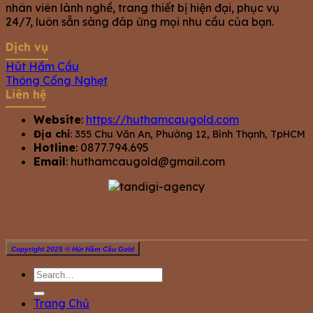
nhân viên lành nghề, trang thiết bị hiện đại, phục vụ
24/7, luôn sẵn sàng đáp ứng mọi nhu cầu của bạn.
Dịch vụ
Hút Hầm Cầu
Thông Cống Nghẹt
Liên hệ
Website
:
https://huthamcaugold.com
Địa chỉ
: 355 Chu Văn An, Phường 12, Bình Thạnh, TpHCM
Hotline
: 0877.794.695
Email
:
huthamcaugold@gmail.com
Copyright 2025 © Hút Hầm Cầu Gold
Trang Chủ