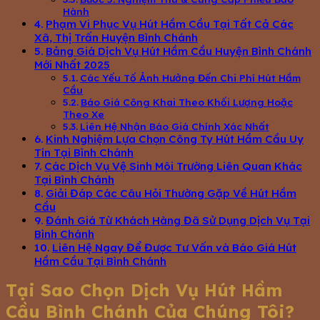
Hành
Phạm Vi Phục Vụ Hút Hầm Cầu Tại Tất Cả Các
Xã, Thị Trấn Huyện Bình Chánh
Bảng Giá Dịch Vụ Hút Hầm Cầu Huyện Bình Chánh
Mới Nhất 2025
Các Yếu Tố Ảnh Hưởng Đến Chi Phí Hút Hầm
Cầu
Báo Giá Công Khai Theo Khối Lượng Hoặc
Theo Xe
Liên Hệ Nhận Báo Giá Chính Xác Nhất
Kinh Nghiệm Lựa Chọn Công Ty Hút Hầm Cầu Uy
Tín Tại Bình Chánh
Các Dịch Vụ Vệ Sinh Môi Trường Liên Quan Khác
Tại Bình Chánh
Giải Đáp Các Câu Hỏi Thường Gặp Về Hút Hầm
Cầu
Đánh Giá Từ Khách Hàng Đã Sử Dụng Dịch Vụ Tại
Bình Chánh
Liên Hệ Ngay Để Được Tư Vấn và Báo Giá Hút
Hầm Cầu Tại Bình Chánh
Tại Sao Chọn Dịch Vụ Hút Hầm
Cầu Bình Chánh Của Chúng Tôi?