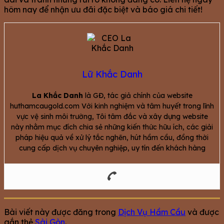
hôm nay để nhận ưu đãi đặc biệt và báo giá chi tiết!
Lữ Khắc Danh
La Khắc Danh
là GĐ, tác giả chính của website
huthamcaugold.com Với kinh nghiệm và tâm huyết trong lĩnh
vực vệ sinh môi trường, Tôi tâm đắc và xây dựng website
này nhằm mục đích chia sẻ những kiến thức hữu ích, các giải
pháp hiệu quả về xử lý tắc nghẽn, hút hầm cầu, đồng thời
cung cấp dịch vụ chuyên nghiệp, uy tín đến khách hàng
Bài viết này được đăng trong
Dịch Vụ Hầm Cầu
và được
gắn thẻ
Sài Gòn
.