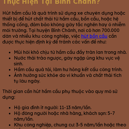
Thực Hiện Tại Bình Chánh?
Hút hầm cầu là quá trình sử dụng xe chuyên dụng hoặc
thiết bị để hút chất thải từ hầm cầu, bồn cầu, hoặc hệ
thống cống, đảm bảo không gây tắc nghẽn hay ô nhiễm
môi trường. Tại huyện Bình Chánh, nơi có hơn 700.000
dân và nhiều khu công nghiệp, việc
hút bồn cầu
cần
được thực hiện định kỳ để tránh các vấn đề như:
Mùi hôi khó chịu từ hầm cầu đầy tràn lan trong nhà.
Nước thải trào ngược, gây ngập úng khu vực vệ
sinh.
Hầm cầu quá tải, làm hư hỏng kết cấu công trình.
Ảnh hưởng sức khỏe do vi khuẩn và chất thải tích
tụ lâu ngày.
Thời gian cần hút hầm cầu phụ thuộc vào quy mô sử
dụng:
Hộ gia đình ít người: 11-13 năm/lần.
Hộ đông người hoặc nhà hàng, khách sạn: 5-7
năm/lần.
Khu công nghiệp, chung cư: 3-5 năm/lần hoặc theo