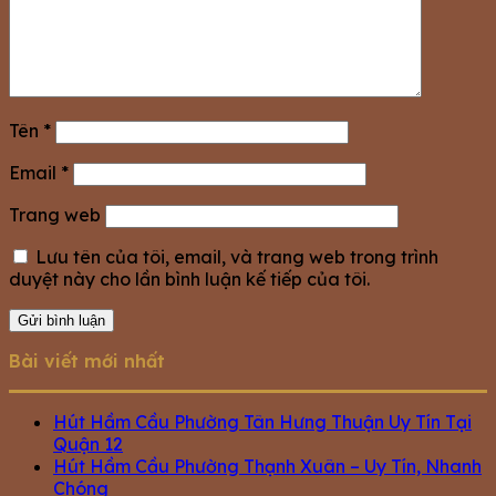
Tên
*
Email
*
Trang web
Lưu tên của tôi, email, và trang web trong trình
duyệt này cho lần bình luận kế tiếp của tôi.
Bài viết mới nhất
Hút Hầm Cầu Phường Tân Hưng Thuận Uy Tín Tại
Quận 12
Hút Hầm Cầu Phường Thạnh Xuân – Uy Tín, Nhanh
Chóng