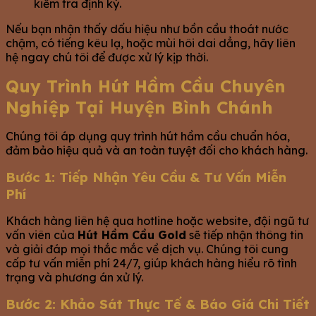
kiểm tra định kỳ.
Nếu bạn nhận thấy dấu hiệu như bồn cầu thoát nước
chậm, có tiếng kêu lạ, hoặc mùi hôi dai dẳng, hãy liên
hệ ngay chú tôi để được xử lý kịp thời.
Quy Trình Hút Hầm Cầu Chuyên
Nghiệp Tại Huyện Bình Chánh
Chúng tôi áp dụng quy trình hút hầm cầu chuẩn hóa,
đảm bảo hiệu quả và an toàn tuyệt đối cho khách hàng.
Bước 1: Tiếp Nhận Yêu Cầu & Tư Vấn Miễn
Phí
Khách hàng liên hệ qua hotline hoặc website, đội ngũ tư
vấn viên của
Hút Hầm Cầu Gold
sẽ tiếp nhận thông tin
và giải đáp mọi thắc mắc về dịch vụ. Chúng tôi cung
cấp tư vấn miễn phí 24/7, giúp khách hàng hiểu rõ tình
trạng và phương án xử lý.
Bước 2: Khảo Sát Thực Tế & Báo Giá Chi Tiết