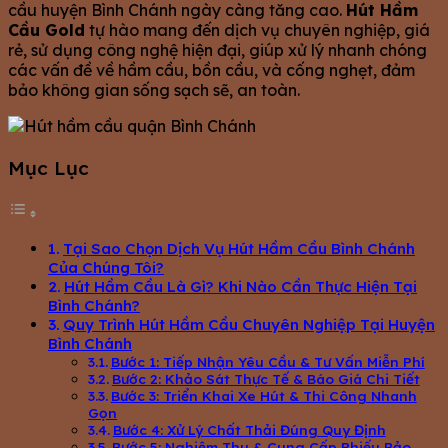
cầu huyện Bình Chánh ngày càng tăng cao.
Hút Hầm
Cầu Gold
tự hào mang đến dịch vụ chuyên nghiệp, giá
rẻ, sử dụng công nghệ hiện đại, giúp xử lý nhanh chóng
các vấn đề về hầm cầu, bồn cầu, và cống nghẹt, đảm
bảo không gian sống sạch sẽ, an toàn.
Mục Lục
Tại Sao Chọn Dịch Vụ Hút Hầm Cầu Bình Chánh
Của Chúng Tôi?
Hút Hầm Cầu Là Gì? Khi Nào Cần Thực Hiện Tại
Bình Chánh?
Quy Trình Hút Hầm Cầu Chuyên Nghiệp Tại Huyện
Bình Chánh
Bước 1: Tiếp Nhận Yêu Cầu & Tư Vấn Miễn Phí
Bước 2: Khảo Sát Thực Tế & Báo Giá Chi Tiết
Bước 3: Triển Khai Xe Hút & Thi Công Nhanh
Gọn
Bước 4: Xử Lý Chất Thải Đúng Quy Định
Bước 5: Nghiệm Thu & Cung Cấp Phiếu Bảo