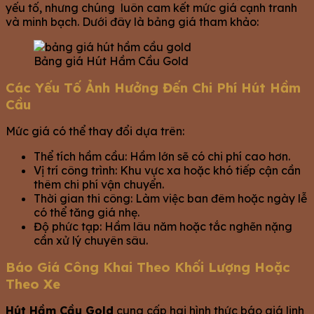
yếu tố, nhưng chúng luôn cam kết mức giá cạnh tranh
và minh bạch. Dưới đây là bảng giá tham khảo:
Bảng giá Hút Hầm Cầu Gold
Các Yếu Tố Ảnh Hưởng Đến Chi Phí Hút Hầm
Cầu
Mức giá có thể thay đổi dựa trên:
Thể tích hầm cầu: Hầm lớn sẽ có chi phí cao hơn.
Vị trí công trình: Khu vực xa hoặc khó tiếp cận cần
thêm chi phí vận chuyển.
Thời gian thi công: Làm việc ban đêm hoặc ngày lễ
có thể tăng giá nhẹ.
Độ phức tạp: Hầm lâu năm hoặc tắc nghẽn nặng
cần xử lý chuyên sâu.
Báo Giá Công Khai Theo Khối Lượng Hoặc
Theo Xe
Hút Hầm Cầu Gold
cung cấp hai hình thức báo giá linh