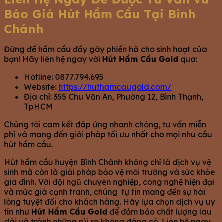
Báo Giá Hút Hầm Cầu Tại Bình
Chánh
Đừng để hầm cầu đầy gây phiền hà cho sinh hoạt của
bạn! Hãy liên hệ ngay với
Hút Hầm Cầu Gold
qua:
Hotline: 0877.794.695
Website:
https://huthamcaugold.com/
Địa chỉ: 355 Chu Văn An, Phường 12, Bình Thạnh,
TpHCM
Chúng tôi cam kết đáp ứng nhanh chóng, tư vấn miễn
phí và mang đến giải pháp tối ưu nhất cho mọi nhu cầu
hút hầm cầu.
Hút hầm cầu huyện Bình Chánh không chỉ là dịch vụ vệ
sinh mà còn là giải pháp bảo vệ môi trường và sức khỏe
gia đình. Với đội ngũ chuyên nghiệp, công nghệ hiện đại
và mức giá cạnh tranh, chúng tự tin mang đến sự hài
lòng tuyệt đối cho khách hàng. Hãy lựa chọn dịch vụ uy
tín như
Hút Hầm Cầu Gold
để đảm bảo chất lượng lâu
dài và tránh những rủi ro không đáng có. Liên hệ ngay