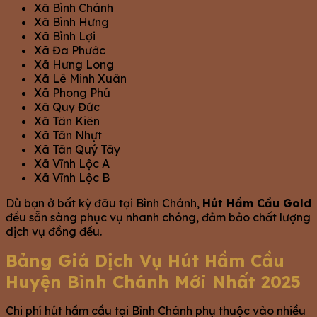
Xã Bình Chánh
Xã Bình Hưng
Xã Bình Lợi
Xã Đa Phước
Xã Hưng Long
Xã Lê Minh Xuân
Xã Phong Phú
Xã Quy Đức
Xã Tân Kiên
Xã Tân Nhựt
Xã Tân Quý Tây
Xã Vĩnh Lộc A
Xã Vĩnh Lộc B
Dù bạn ở bất kỳ đâu tại Bình Chánh,
Hút Hầm Cầu Gold
đều sẵn sàng phục vụ nhanh chóng, đảm bảo chất lượng
dịch vụ đồng đều.
Bảng Giá Dịch Vụ Hút Hầm Cầu
Huyện Bình Chánh Mới Nhất 2025
Chi phí hút hầm cầu tại Bình Chánh phụ thuộc vào nhiều