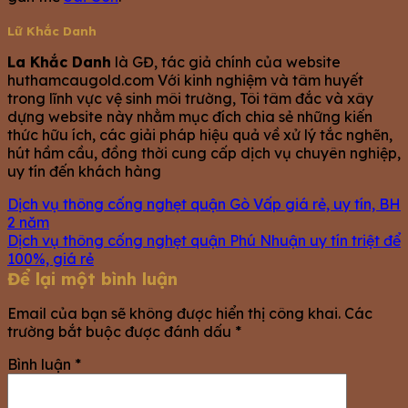
Lữ Khắc Danh
La Khắc Danh
là GĐ, tác giả chính của website
huthamcaugold.com Với kinh nghiệm và tâm huyết
trong lĩnh vực vệ sinh môi trường, Tôi tâm đắc và xây
dựng website này nhằm mục đích chia sẻ những kiến
thức hữu ích, các giải pháp hiệu quả về xử lý tắc nghẽn,
hút hầm cầu, đồng thời cung cấp dịch vụ chuyên nghiệp,
uy tín đến khách hàng
Dịch vụ thông cống nghẹt quận Gò Vấp giá rẻ, uy tín, BH
2 năm
Dịch vụ thông cống nghẹt quận Phú Nhuận uy tín triệt để
100%, giá rẻ
Để lại một bình luận
Email của bạn sẽ không được hiển thị công khai.
Các
trường bắt buộc được đánh dấu
*
Bình luận
*