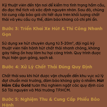
Kỹ thuật viên đến tận nơi để kiểm tra tình trạng hầm cầu,
đo đạc thể tích và xác định nguyên nhân. Sau đó, chúng
tôi cung cấp báo giá chi tiết dựa trên khối lượng chất
thải và yêu cầu cụ thể, đảm bảo không có chi phí ẩn.
Bước 3: Triển Khai Xe Hút & Thi Công Nhanh
Gọn
Sử dụng xe hút chuyên dụng từ 3-20m³, đội ngũ kỹ
thuật viên tiến hành hút chất thải nhanh chóng, không
gây tiếng ồn hay làm hư hại công trình. Quy trình được
thực hiện gọn gàng, sạch sẽ.
Bước 4: Xử Lý Chất Thải Đúng Quy Định
Chất thải sau khi hút được vận chuyển đến khu vực xử lý
đạt chuẩn môi trường, đảm bảo không gây ô nhiễm.
Hút
Hầm Cầu Gold
tuân thủ nghiêm ngặt các quy định của
Sở Tài nguyên và Môi trường TP.HCM.
Bước 5: Nghiệm Thu & Cung Cấp Phiếu Bảo
Hành