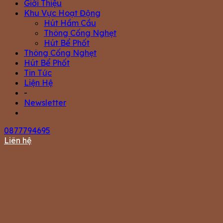
Giới Thiệu
Khu Vực Hoạt Động
Hút Hầm Cầu
Thông Cống Nghẹt
Hút Bể Phốt
Thông Cống Nghẹt
Hút Bể Phốt
Tin Tức
Liện Hệ
-
Newsletter
0877794695
Liên hệ