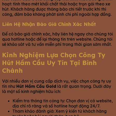
hoạt: tính theo mét khối chất thải hoặc trọn gói theo xe
hút. Khách hàng được thông báo chi tiết trước khi thi
công, đảm bảo không phát sinh chi phí ngoài hợp đồng.
Liên Hệ Nhận Báo Giá Chính Xác Nhất
Để có báo giá chính xác, hãy liên hệ ngay cho chúng tôi
qua hotline hoặc để lại thông tin trên website. Chúng tôi
sẽ khảo sát và tư vấn miễn phí trong thời gian sớm nhất.
Kinh Nghiệm Lựa Chọn Công Ty
Hút Hầm Cầu Uy Tín Tại Bình
Chánh
Với nhiều đơn vị cung cấp dịch vụ, việc chọn công ty uy
tín như
Hút Hầm Cầu Gold
là rất quan trọng. Dưới đây
là một số kinh nghiệm hữu ích:
Kiểm tra thông tin công ty: Chọn đơn vị có website,
địa chỉ rõ ràng và số hotline hoạt động 24/7.
Tham khảo đánh giá: Xem ý kiến từ khách hàng