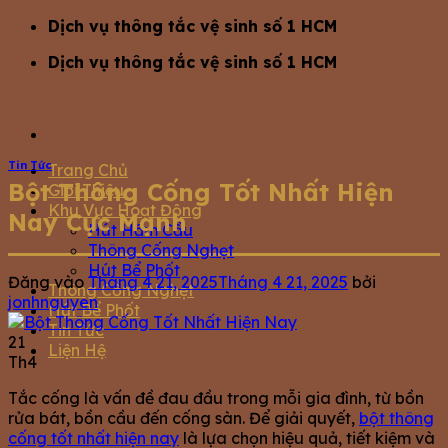
Bỏ
Dịch vụ thông tắc vệ sinh số 1 HCM
qua
Dịch vụ thông tắc vệ sinh số 1 HCM
nội
dung
Tin Tức
Trang Chủ
Bột Thông Cống Tốt Nhất Hiện
Giới Thiệu
Khu Vực Hoạt Động
Nay Cực Mạnh
Hút Hầm Cầu
Thông Cống Nghẹt
Hút Bể Phốt
Đăng vào
Tháng 4 21, 2025
Tháng 4 21, 2025
bởi
Thông Cống Nghẹt
jonhnguyen
Hút Bể Phốt
Tin Tức
21
Liện Hệ
Th4
Tắc cống là vấn đề đau đầu trong mỗi gia đình, từ bồn
rửa bát, bồn cầu đến cống sàn. Để giải quyết,
bột thông
cống tốt nhất hiện nay
là lựa chọn hiệu quả, tiết kiệm và