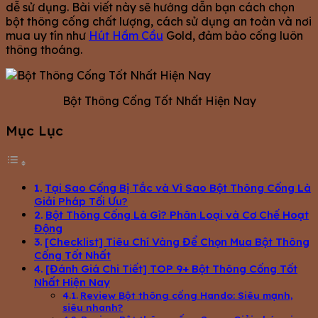
dễ sử dụng. Bài viết này sẽ hướng dẫn bạn cách chọn
bột thông cống chất lượng, cách sử dụng an toàn và nơi
mua uy tín như
Hút Hầm Cầu
Gold, đảm bảo cống luôn
thông thoáng.
Bột Thông Cống Tốt Nhất Hiện Nay
Mục Lục
Tại Sao Cống Bị Tắc và Vì Sao Bột Thông Cống Là
Giải Pháp Tối Ưu?
Bột Thông Cống Là Gì? Phân Loại và Cơ Chế Hoạt
Động
[Checklist] Tiêu Chí Vàng Để Chọn Mua Bột Thông
Cống Tốt Nhất
[Đánh Giá Chi Tiết] TOP 9+ Bột Thông Cống Tốt
Nhất Hiện Nay
Review Bột thông cống Hando: Siêu mạnh,
siêu nhanh?