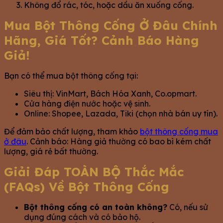
Không đổ rác, tóc, hoặc dầu ăn xuống cống.
Mua Bột Thông Cống Ở Đâu Chính
Hãng, Giá Tốt? Cảnh Báo Hàng
Giả!
Bạn có thể mua bột thông cống tại:
Siêu thị: VinMart, Bách Hóa Xanh, Co.opmart.
Cửa hàng điện nước hoặc vệ sinh.
Online: Shopee, Lazada, Tiki (chọn nhà bán uy tín).
Để đảm bảo chất lượng, tham khảo
bột thông cống mua
ở đâu
. Cảnh báo: Hàng giả thường có bao bì kém chất
lượng, giá rẻ bất thường.
Giải Đáp TOÀN BỘ Thắc Mắc
(FAQs) Về Bột Thông Cống
Bột thông cống có an toàn không?
Có, nếu sử
dụng đúng cách và có bảo hộ.