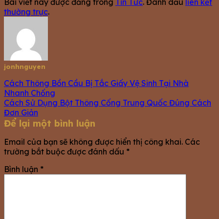
Bài viết này được đăng trong
Tin Tức
. Đánh dấu
liên kết
thường trực
.
jonhnguyen
Cách Thông Bồn Cầu Bị Tắc Giấy Vệ Sinh Tại Nhà
Nhanh Chống
Cách Sử Dụng Bột Thông Cống Trung Quốc Đúng Cách
Đơn Giản
Để lại một bình luận
Email của bạn sẽ không được hiển thị công khai.
Các
trường bắt buộc được đánh dấu
*
Bình luận
*