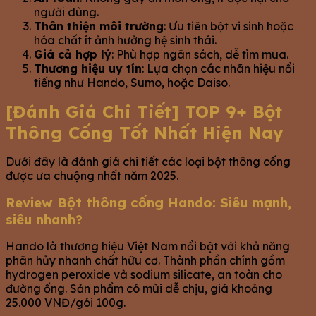
người dùng.
Thân thiện môi trường
: Ưu tiên bột vi sinh hoặc
hóa chất ít ảnh hưởng hệ sinh thái.
Giá cả hợp lý
: Phù hợp ngân sách, dễ tìm mua.
Thương hiệu uy tín
: Lựa chọn các nhãn hiệu nổi
tiếng như Hando, Sumo, hoặc Daiso.
[Đánh Giá Chi Tiết] TOP 9+ Bột
Thông Cống Tốt Nhất Hiện Nay
Dưới đây là đánh giá chi tiết các loại bột thông cống
được ưa chuộng nhất năm 2025.
Review Bột thông cống Hando: Siêu mạnh,
siêu nhanh?
Hando là thương hiệu Việt Nam nổi bật với khả năng
phân hủy nhanh chất hữu cơ. Thành phần chính gồm
hydrogen peroxide và sodium silicate, an toàn cho
đường ống. Sản phẩm có mùi dễ chịu, giá khoảng
25.000 VNĐ/gói 100g.