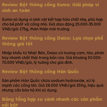
Review Bột thông cống Sumo: Giải pháp vi
sinh an toàn
Sumo sử dụng vi sinh vật kết hợp hóa chất nhẹ, phù hợp
cho bể phốt và cống nhỏ. Giá dao động 25.000-35.000
VNĐ/gói 175g, thân thiện môi trường.
Review Bột thông cống Daiso: Lựa chọn phổ
thông giá tốt
Nhập khẩu từ Nhật Bản, Daiso có hương cam, táo, phân
hủy nhanh chất thải trong bồn rửa. Giá khoảng 50.000-
70.000 VNĐ/gói, lý tưởng cho gia đình.
Review Bột thông cống Hàn Quốc
Sản phẩm Hàn Quốc chứa sodium hydroxide, xử lý
mạnh các cống lớn. Giá 28.000 VNĐ/gói 250g, hiệu quả
nhưng cần bảo hộ khi sử dụng.
Bảng tổng hợp so sánh nhanh các sản phẩm
nổi bật