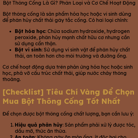
Bột Thông Cống Là Gì? Phân Loại và Cơ Chế Hoạt Động
Bột thông cống là sản phẩm hóa học hoặc vi sinh dùng
để phân hủy chất thải gây tắc cống. Có hai loại chính:
Bột hóa học
: Chứa sodium hydroxide, hydrogen
peroxide, phân hủy mạnh chất hữu cơ nhưng cần
sử dụng cẩn thận.
Bột vi sinh
: Sử dụng vi sinh vật để phân hủy chất
thải, an toàn hơn cho môi trường và đường ống.
Cơ chế hoạt động dựa trên phản ứng hóa học hoặc sinh
học, phá vỡ cấu trúc chất thải, giúp nước chảy thông
thoáng.
[Checklist] Tiêu Chí Vàng Để Chọn
Mua Bột Thông Cống Tốt Nhất
Để chọn được bột thông cống chất lượng, bạn cần lưu ý:
Hiệu quả phân hủy
: Sản phẩm phải xử lý được tóc,
dầu mỡ, thức ăn thừa.
An toàn
: Không gây ăn mòn ống, ít độc hại cho