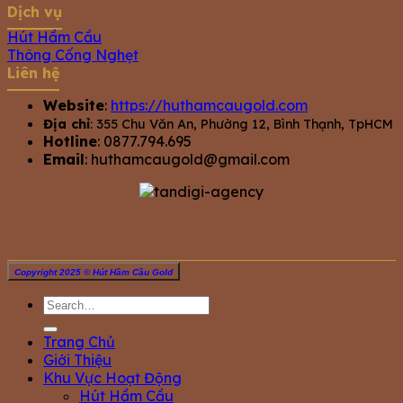
Dịch vụ
Hút Hầm Cầu
Thông Cống Nghẹt
Liên hệ
Website
:
https://huthamcaugold.com
Địa chỉ
: 355 Chu Văn An, Phường 12, Bình Thạnh, TpHCM
Hotline
: 0877.794.695
Email
:
huthamcaugold@gmail.com
Copyright 2025 © Hút Hầm Cầu Gold
Trang Chủ
Giới Thiệu
Khu Vực Hoạt Động
Hút Hầm Cầu