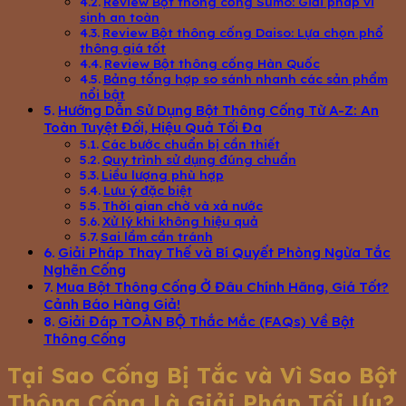
Review Bột thông cống Sumo: Giải pháp vi
sinh an toàn
Review Bột thông cống Daiso: Lựa chọn phổ
thông giá tốt
Review Bột thông cống Hàn Quốc
Bảng tổng hợp so sánh nhanh các sản phẩm
nổi bật
Hướng Dẫn Sử Dụng Bột Thông Cống Từ A-Z: An
Toàn Tuyệt Đối, Hiệu Quả Tối Đa
Các bước chuẩn bị cần thiết
Quy trình sử dụng đúng chuẩn
Liều lượng phù hợp
Lưu ý đặc biệt
Thời gian chờ và xả nước
Xử lý khi không hiệu quả
Sai lầm cần tránh
Giải Pháp Thay Thế và Bí Quyết Phòng Ngừa Tắc
Nghẽn Cống
Mua Bột Thông Cống Ở Đâu Chính Hãng, Giá Tốt?
Cảnh Báo Hàng Giả!
Giải Đáp TOÀN BỘ Thắc Mắc (FAQs) Về Bột
Thông Cống
Tại Sao Cống Bị Tắc và Vì Sao Bột
Thông Cống Là Giải Pháp Tối Ưu?