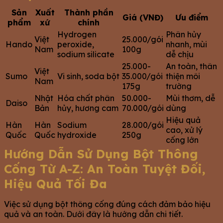
Sản
Xuất
Thành phần
Giá (VNĐ)
Ưu điểm
phẩm
xứ
chính
Hydrogen
Phân hủy
Việt
25.000/gói
Hando
peroxide,
nhanh, mùi
Nam
100g
sodium silicate
dễ chịu
25.000-
An toàn, thân
Việt
Sumo
Vi sinh, soda bột
35.000/gói
thiện môi
Nam
175g
trường
Nhật
Hóa chất phân
50.000-
Mùi thơm, dễ
Daiso
Bản
hủy, hương cam
70.000/gói
dùng
Hiệu quả
Hàn
Hàn
Sodium
28.000/gói
cao, xử lý
Quốc
Quốc
hydroxide
250g
cống lớn
Hướng Dẫn Sử Dụng Bột Thông
Cống Từ A-Z: An Toàn Tuyệt Đối,
Hiệu Quả Tối Đa
Việc sử dụng bột thông cống đúng cách đảm bảo hiệu
quả và an toàn. Dưới đây là hướng dẫn chi tiết.