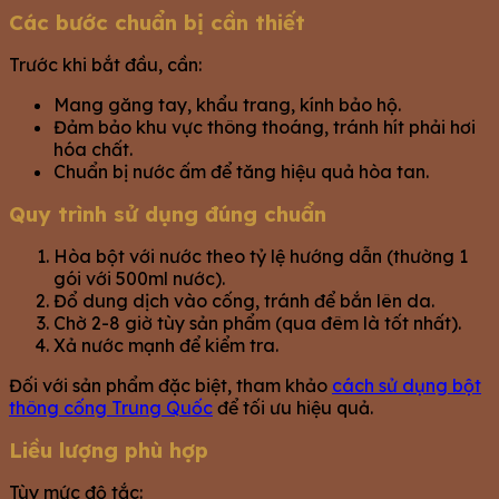
Các bước chuẩn bị cần thiết
Trước khi bắt đầu, cần:
Mang găng tay, khẩu trang, kính bảo hộ.
Đảm bảo khu vực thông thoáng, tránh hít phải hơi
hóa chất.
Chuẩn bị nước ấm để tăng hiệu quả hòa tan.
Quy trình sử dụng đúng chuẩn
Hòa bột với nước theo tỷ lệ hướng dẫn (thường 1
gói với 500ml nước).
Đổ dung dịch vào cống, tránh để bắn lên da.
Chờ 2-8 giờ tùy sản phẩm (qua đêm là tốt nhất).
Xả nước mạnh để kiểm tra.
Đối với sản phẩm đặc biệt, tham khảo
cách sử dụng bột
thông cống Trung Quốc
để tối ưu hiệu quả.
Liều lượng phù hợp
Tùy mức độ tắc: