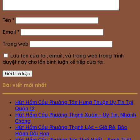
Tên
*
Email
*
Trang web
Lưu tên của tôi, email, và trang web trong trình
duyệt này cho lần bình luận kế tiếp của tôi.
Bài viết mới nhất
Hút Hầm Cầu Phường Tân Hưng Thuận Uy Tín Tại
Quận 12
Hút Hầm Cầu Phường Thạnh Xuân – Uy Tín, Nhanh
Chóng
Hút Hầm Cầu Phường Thạnh Lộc – Giá Rẻ, Bảo
Hành Dài Hạn
Hút Hầm Cầu Phường Tân Thới Nhất – Sạch Triệt