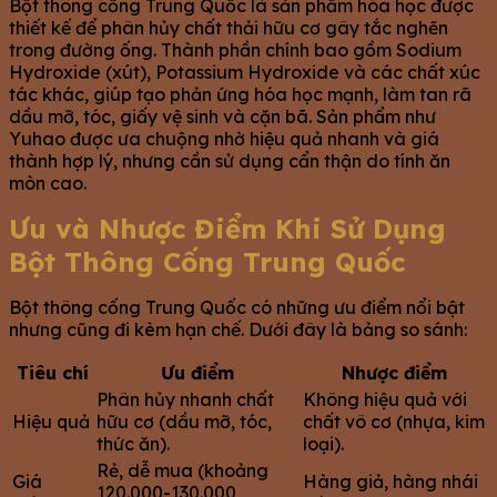
Bột thông cống Trung Quốc là sản phẩm hóa học được
thiết kế để phân hủy chất thải hữu cơ gây tắc nghẽn
trong đường ống. Thành phần chính bao gồm Sodium
Hydroxide (xút), Potassium Hydroxide và các chất xúc
tác khác, giúp tạo phản ứng hóa học mạnh, làm tan rã
dầu mỡ, tóc, giấy vệ sinh và cặn bã. Sản phẩm như
Yuhao được ưa chuộng nhờ hiệu quả nhanh và giá
thành hợp lý, nhưng cần sử dụng cẩn thận do tính ăn
mòn cao.
Ưu và Nhược Điểm Khi Sử Dụng
Bột Thông Cống Trung Quốc
Bột thông cống Trung Quốc có những ưu điểm nổi bật
nhưng cũng đi kèm hạn chế. Dưới đây là bảng so sánh:
Tiêu chí
Ưu điểm
Nhược điểm
Phân hủy nhanh chất
Không hiệu quả với
Hiệu quả
hữu cơ (dầu mỡ, tóc,
chất vô cơ (nhựa, kim
thức ăn).
loại).
Rẻ, dễ mua (khoảng
Giá
Hàng giả, hàng nhái
120.000-130.000