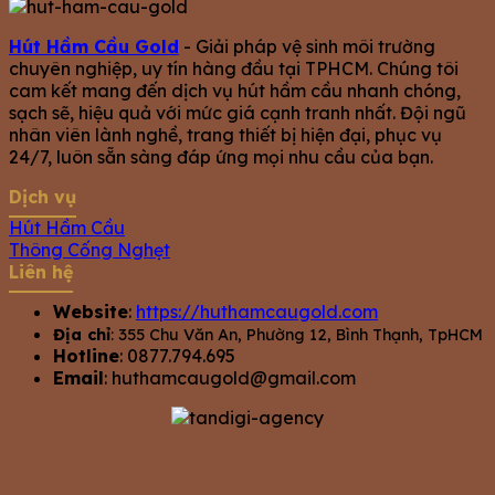
Hút Hầm Cầu Gold
- Giải pháp vệ sinh môi trường
chuyên nghiệp, uy tín hàng đầu tại TPHCM. Chúng tôi
cam kết mang đến dịch vụ hút hầm cầu nhanh chóng,
sạch sẽ, hiệu quả với mức giá cạnh tranh nhất. Đội ngũ
nhân viên lành nghề, trang thiết bị hiện đại, phục vụ
24/7, luôn sẵn sàng đáp ứng mọi nhu cầu của bạn.
Dịch vụ
Hút Hầm Cầu
Thông Cống Nghẹt
Liên hệ
Website
:
https://huthamcaugold.com
Địa chỉ
: 355 Chu Văn An, Phường 12, Bình Thạnh, TpHCM
Hotline
: 0877.794.695
Email
:
huthamcaugold@gmail.com