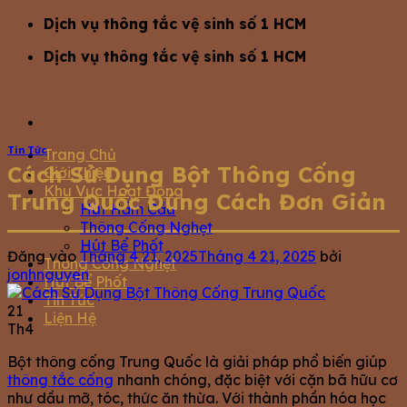
Bỏ
Dịch vụ thông tắc vệ sinh số 1 HCM
qua
Dịch vụ thông tắc vệ sinh số 1 HCM
nội
dung
Tin Tức
Trang Chủ
Cách Sử Dụng Bột Thông Cống
Giới Thiệu
Khu Vực Hoạt Động
Trung Quốc Đúng Cách Đơn Giản
Hút Hầm Cầu
Thông Cống Nghẹt
Hút Bể Phốt
Đăng vào
Tháng 4 21, 2025
Tháng 4 21, 2025
bởi
Thông Cống Nghẹt
jonhnguyen
Hút Bể Phốt
Tin Tức
21
Liện Hệ
Th4
Bột thông cống Trung Quốc là giải pháp phổ biến giúp
thông tắc cống
nhanh chóng, đặc biệt với cặn bã hữu cơ
như dầu mỡ, tóc, thức ăn thừa. Với thành phần hóa học