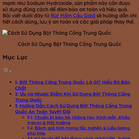
mạnh như Sodium Hydroxide, sản phẩm này cần được
sử dụng đúng cách để đảm bảo an toàn và hiệu quả.
Bài viết dưới đây từ
Rút Hầm Cầu Gold
sẽ hướng dẫn chi
tiết cách dùng, lưu ý an toàn và các giải pháp thay thế.
Cách Sử Dụng Bột Thông Cống Trung Quốc
Mục Lục
Bột Thông Cống Trung Quốc Là Gì? Hiểu Rõ Bản
Chất
Ưu và Nhược Điểm Khi Sử Dụng Bột Thông Cống
Trung Quốc
Hướng Dẫn Cách Sử Dụng Bột Thông Cống Trung
Quốc An Toàn Tuyệt Đối
Chuẩn bị bảo hộ (G︎ăng tay, Kính mắt, Khẩu
trang) & Môi trường
Đánh giá tình trạng tắc nghẽn & Liều lượng
phù hợp
Kỹ thuật đổ bột đúng cách (Khô/Ướt, Tránh