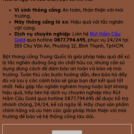
Vi sinh thông cống
: An toàn, thân thiện với môi
trường.
Máy thông cống lò xo
: Hiệu quả với tắc nghẽn
vật cứng.
Dịch vụ chuyên nghiệp
: Liên hệ
Rút Hầm Cầu
Gold
qua hotline
0877.794.695
, phục vụ 24/24 tại
355 Chu Văn An, Phường 12, Bình Thạnh, TpHCM.
Bột thông cống Trung Quốc là giải pháp hiệu quả để xử
lý tắc nghẽn đường ống do chất hữu cơ, nhưng cần sử
dụng đúng cách để đảm bảo an toàn và bảo vệ môi
trường. Tuân thủ các bước hướng dẫn, đeo bảo hộ đầy
đủ và lưu ý các cảnh báo sẽ giúp bạn đạt kết quả tốt
nhất. Nếu gặp tắc nghẽn nghiêm trọng hoặc bột không
hiệu quả, hãy liên hệ dịch vụ chuyên nghiệp như Rút
Hầm Cầu Gold qua hotline 0877.794.695 để được hỗ trợ
nhanh chóng, 24/24, kể cả ngày lễ. Hãy chọn sản phẩm
chính hãng và ưu tiên các giải pháp thân thiện với môi
trường để bảo vệ hệ thống cống lâu dài.