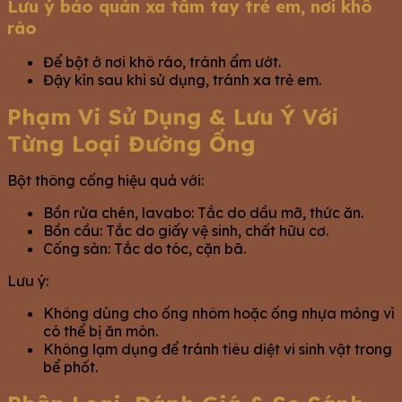
Lưu ý bảo quản xa tầm tay trẻ em, nơi khô
ráo
Để bột ở nơi khô ráo, tránh ẩm ướt.
Đậy kín sau khi sử dụng, tránh xa trẻ em.
Phạm Vi Sử Dụng & Lưu Ý Với
Từng Loại Đường Ống
Bột thông cống hiệu quả với:
Bồn rửa chén, lavabo: Tắc do dầu mỡ, thức ăn.
Bồn cầu: Tắc do giấy vệ sinh, chất hữu cơ.
Cống sàn: Tắc do tóc, cặn bã.
Lưu ý:
Không dùng cho ống nhôm hoặc ống nhựa mỏng vì
có thể bị ăn mòn.
Không lạm dụng để tránh tiêu diệt vi sinh vật trong
bể phốt.