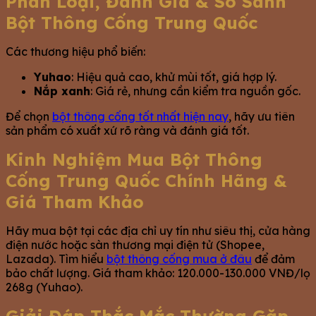
Phân Loại, Đánh Giá & So Sánh
Bột Thông Cống Trung Quốc
Các thương hiệu phổ biến:
Yuhao
: Hiệu quả cao, khử mùi tốt, giá hợp lý.
Nắp xanh
: Giá rẻ, nhưng cần kiểm tra nguồn gốc.
Để chọn
bột thông cống tốt nhất hiện nay
, hãy ưu tiên
sản phẩm có xuất xứ rõ ràng và đánh giá tốt.
Kinh Nghiệm Mua Bột Thông
Cống Trung Quốc Chính Hãng &
Giá Tham Khảo
Hãy mua bột tại các địa chỉ uy tín như siêu thị, cửa hàng
điện nước hoặc sàn thương mại điện tử (Shopee,
Lazada). Tìm hiểu
bột thông cống mua ở đâu
để đảm
bảo chất lượng. Giá tham khảo: 120.000-130.000 VNĐ/lọ
268g (Yuhao).
Giải Đáp Thắc Mắc Thường Gặp