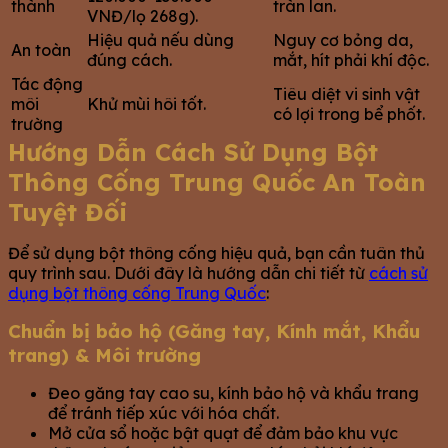
thành
tràn lan.
VNĐ/lọ 268g).
Hiệu quả nếu dùng
Nguy cơ bỏng da,
An toàn
đúng cách.
mắt, hít phải khí độc.
Tác động
Tiêu diệt vi sinh vật
môi
Khử mùi hôi tốt.
có lợi trong bể phốt.
trường
Hướng Dẫn Cách Sử Dụng Bột
Thông Cống Trung Quốc An Toàn
Tuyệt Đối
Để sử dụng bột thông cống hiệu quả, bạn cần tuân thủ
quy trình sau. Dưới đây là hướng dẫn chi tiết từ
cách sử
dụng bột thông cống Trung Quốc
:
Chuẩn bị bảo hộ (G︎ăng tay, Kính mắt, Khẩu
trang) & Môi trường
Đeo găng tay cao su, kính bảo hộ và khẩu trang
để tránh tiếp xúc với hóa chất.
Mở cửa sổ hoặc bật quạt để đảm bảo khu vực