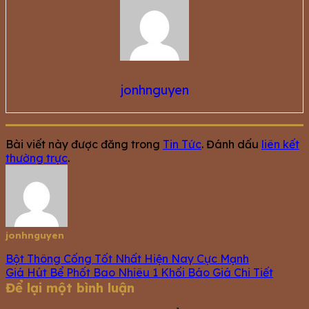
jonhnguyen
Bài viết này được đăng trong
Tin Tức
. Đánh dấu
liên kết
thường trực
.
jonhnguyen
Bột Thông Cống Tốt Nhất Hiện Nay Cực Mạnh
Giá Hút Bể Phốt Bao Nhiêu 1 Khối Báo Giá Chi Tiết
Để lại một bình luận