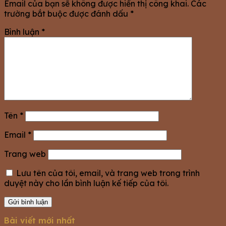
Email của bạn sẽ không được hiển thị công khai.
Các
trường bắt buộc được đánh dấu
*
Bình luận
*
Tên
*
Email
*
Trang web
Lưu tên của tôi, email, và trang web trong trình
duyệt này cho lần bình luận kế tiếp của tôi.
Bài viết mới nhất