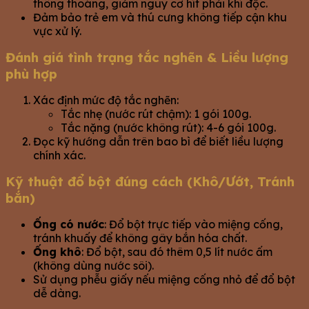
thông thoáng, giảm nguy cơ hít phải khí độc.
Đảm bảo trẻ em và thú cưng không tiếp cận khu
vực xử lý.
Đánh giá tình trạng tắc nghẽn & Liều lượng
phù hợp
Xác định mức độ tắc nghẽn:
Tắc nhẹ (nước rút chậm): 1 gói 100g.
Tắc nặng (nước không rút): 4-6 gói 100g.
Đọc kỹ hướng dẫn trên bao bì để biết liều lượng
chính xác.
Kỹ thuật đổ bột đúng cách (Khô/Ướt, Tránh
bắn)
Ống có nước
: Đổ bột trực tiếp vào miệng cống,
tránh khuấy để không gây bắn hóa chất.
Ống khô
: Đổ bột, sau đó thêm 0,5 lít nước ấm
(không dùng nước sôi).
Sử dụng phễu giấy nếu miệng cống nhỏ để đổ bột
dễ dàng.