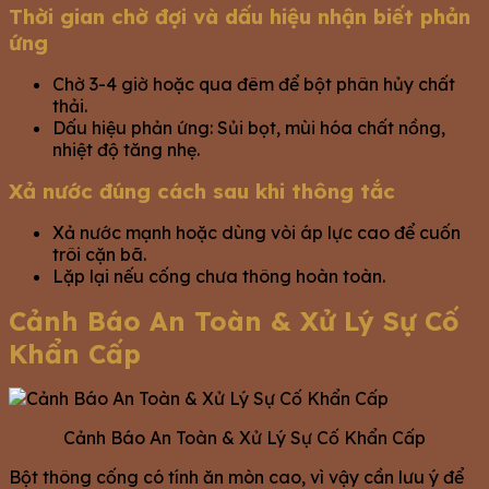
Thời gian chờ đợi và dấu hiệu nhận biết phản
ứng
Chờ 3-4 giờ hoặc qua đêm để bột phân hủy chất
thải.
Dấu hiệu phản ứng: Sủi bọt, mùi hóa chất nồng,
nhiệt độ tăng nhẹ.
Xả nước đúng cách sau khi thông tắc
Xả nước mạnh hoặc dùng vòi áp lực cao để cuốn
trôi cặn bã.
Lặp lại nếu cống chưa thông hoàn toàn.
Cảnh Báo An Toàn & Xử Lý Sự Cố
Khẩn Cấp
Cảnh Báo An Toàn & Xử Lý Sự Cố Khẩn Cấp
Bột thông cống có tính ăn mòn cao, vì vậy cần lưu ý để