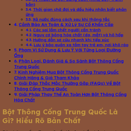
bắn)
Thời gian chờ đợi và dấu hiệu nhận biết phản
ứng
Xả nước đúng cách sau khi thông tắc
Cảnh Báo An Toàn & Xử Lý Sự Cố Khẩn Cấp
Các sai lầm chết người cần tránh
Nguy cơ bỏng hóa chất (da, mắt) và hô hấp
Hướng dẫn sơ cứu nhanh khi tiếp xúc
Lưu ý bảo quản xa tầm tay trẻ em, nơi khô ráo
Phạm Vi Sử Dụng & Lưu Ý Với Từng Loại Đường
Ống
Phân Loại, Đánh Giá & So Sánh Bột Thông Cống
Trung Quốc
Kinh Nghiệm Mua Bột Thông Cống Trung Quốc
Chính Hãng & Giá Tham Khảo
Giải Đáp Thắc Mắc Thường Gặp (FAQs) Về Bột
Thông Cống Trung Quốc
Giải Pháp Thay Thế An Toàn Hơn Bột Thông Cống
Hóa Chất
Bột Thông Cống Trung Quốc Là
Gì? Hiểu Rõ Bản Chất