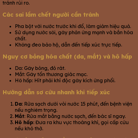
tránh rủi ro.
Các sai lầm chết người cần tránh
Pha bột với nước trước khi đổ, làm giảm hiệu quả.
Sử dụng nước sôi, gây phản ứng mạnh và bắn hóa
chất.
Không đeo bảo hộ, dẫn đến tiếp xúc trực tiếp.
Nguy cơ bỏng hóa chất (da, mắt) và hô hấp
Da: Gây bỏng, đỏ rát.
Mắt: Gây tổn thương giác mạc.
Hô hấp: Hít phải khí độc gây kích ứng phổi.
Hướng dẫn sơ cứu nhanh khi tiếp xúc
Da
: Rửa sạch dưới vòi nước 15 phút, đến bệnh viện
nếu nghiêm trọng.
Mắt
: Rửa mắt bằng nước sạch, đến bác sĩ ngay.
Hô hấp
: Đưa ra khu vực thoáng khí, gọi cấp cứu
nếu khó thở.