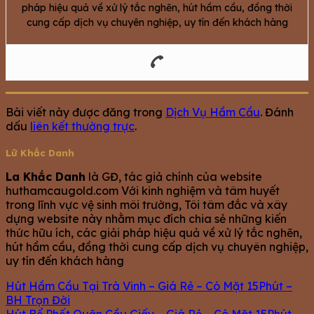
pháp hiệu quả về xử lý tắc nghẽn, hút hầm cầu, đồng thời
cung cấp dịch vụ chuyên nghiệp, uy tín đến khách hàng
Bài viết này được đăng trong
Dịch Vụ Hầm Cầu
. Đánh
dấu
liên kết thường trực
.
Lữ Khắc Danh
La Khắc Danh
là GĐ, tác giả chính của website
huthamcaugold.com Với kinh nghiệm và tâm huyết
trong lĩnh vực vệ sinh môi trường, Tôi tâm đắc và xây
dựng website này nhằm mục đích chia sẻ những kiến
thức hữu ích, các giải pháp hiệu quả về xử lý tắc nghẽn,
hút hầm cầu, đồng thời cung cấp dịch vụ chuyên nghiệp,
uy tín đến khách hàng
Hút Hầm Cầu Tại Trà Vinh – Giá Rẻ – Có Mặt 15Phút –
BH Trọn Đời