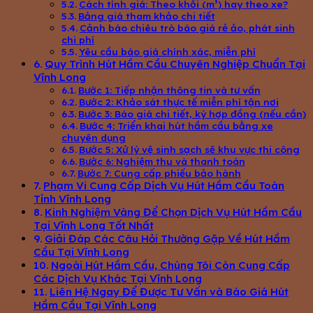
Cách tính giá: Theo khối (m³) hay theo xe?
Bảng giá tham khảo chi tiết
Cảnh báo chiêu trò báo giá rẻ ảo, phát sinh
chi phí
Yêu cầu báo giá chính xác, miễn phí
Quy Trình Hút Hầm Cầu Chuyên Nghiệp Chuẩn Tại
Vĩnh Long
Bước 1: Tiếp nhận thông tin và tư vấn
Bước 2: Khảo sát thực tế miễn phí tận nơi
Bước 3: Báo giá chi tiết, ký hợp đồng (nếu cần)
Bước 4: Triển khai hút hầm cầu bằng xe
chuyên dụng
Bước 5: Xử lý vệ sinh sạch sẽ khu vực thi công
Bước 6: Nghiệm thu và thanh toán
Bước 7: Cung cấp phiếu bảo hành
Phạm Vi Cung Cấp Dịch Vụ Hút Hầm Cầu Toàn
Tỉnh Vĩnh Long
Kinh Nghiệm Vàng Để Chọn Dịch Vụ Hút Hầm Cầu
Tại Vĩnh Long Tốt Nhất
Giải Đáp Các Câu Hỏi Thường Gặp Về Hút Hầm
Cầu Tại Vĩnh Long
Ngoài Hút Hầm Cầu, Chúng Tôi Còn Cung Cấp
Các Dịch Vụ Khác Tại Vĩnh Long
Liên Hệ Ngay Để Được Tư Vấn và Báo Giá Hút
Hầm Cầu Tại Vĩnh Long