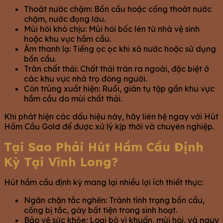
Thoát nước chậm: Bồn cầu hoặc cống thoát nước
chậm, nước đọng lâu.
Mùi hôi khó chịu: Mùi hôi bốc lên từ nhà vệ sinh
hoặc khu vực hầm cầu.
Âm thanh lạ: Tiếng ọc ọc khi xả nước hoặc sử dụng
bồn cầu.
Tràn chất thải: Chất thải tràn ra ngoài, đặc biệt ở
các khu vực nhà trọ đông người.
Côn trùng xuất hiện: Ruồi, gián tụ tập gần khu vực
hầm cầu do mùi chất thải.
Khi phát hiện các dấu hiệu này, hãy liên hệ ngay với Hút
Hầm Cầu Gold để được xử lý kịp thời và chuyên nghiệp.
Tại Sao Phải Hút Hầm Cầu Định
Kỳ Tại Vĩnh Long?
Hút hầm cầu định kỳ mang lại nhiều lợi ích thiết thực:
Ngăn chặn tắc nghẽn: Tránh tình trạng bồn cầu,
cống bị tắc, gây bất tiện trong sinh hoạt.
Bảo vệ sức khỏe: Loại bỏ vi khuẩn, mùi hôi, và nguy