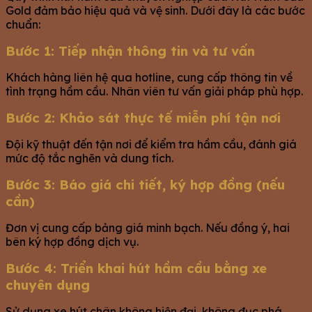
Gold đảm bảo hiệu quả và vệ sinh. Dưới đây là các bước
chuẩn:
Bước 1: Tiếp nhận thông tin và tư vấn
Khách hàng liên hệ qua hotline, cung cấp thông tin về
tình trạng hầm cầu. Nhân viên tư vấn giải pháp phù hợp.
Bước 2: Khảo sát thực tế miễn phí tận nơi
Đội kỹ thuật đến tận nơi để kiểm tra hầm cầu, đánh giá
mức độ tắc nghẽn và dung tích.
Bước 3: Báo giá chi tiết, ký hợp đồng (nếu
cần)
Đơn vị cung cấp bảng giá minh bạch. Nếu đồng ý, hai
bên ký hợp đồng dịch vụ.
Bước 4: Triển khai hút hầm cầu bằng xe
chuyên dụng
Sử dụng xe hút chân không hiện đại, không đục phá,