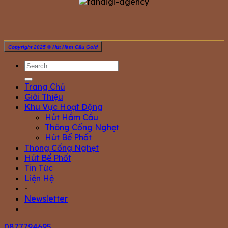
Copyright 2025 © Hút Hầm Cầu Gold
Trang Chủ
Giới Thiệu
Khu Vực Hoạt Động
Hút Hầm Cầu
Thông Cống Nghẹt
Hút Bể Phốt
Thông Cống Nghẹt
Hút Bể Phốt
Tin Tức
Liện Hệ
-
Newsletter
0877794695