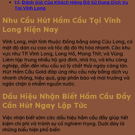
Đánh Giá Của Khách Hàng Đã Sử Dụng Dịch Vụ
Tại Vĩnh Long
Nhu Cầu Hút Hầm Cầu Tại Vĩnh
Long Hiện Nay
Vĩnh Long, một tỉnh thuộc Đồng bằng sông Cửu Long, có
mật độ dân cư cao và tốc độ đô thị hóa nhanh. Các khu
vực như TP. Vĩnh Long, Long Hồ, Mang Thít, và Vũng
Liêm tập trung nhiều hộ gia đình, nhà trọ, và khu công
nghiệp, dẫn đến nhu cầu xử lý chất thải ngày càng lớn.
Hút Hầm Cầu Gold đáp ứng nhu cầu này bằng dịch vụ
nhanh chóng, hiệu quả, góp phần bảo vệ môi trường và
ngăn chặn ô nhiễm nguồn nước.
Dấu Hiệu Nhận Biết Hầm Cầu Đầy
Cần Hút Ngay Lập Tức
Việc nhận biết sớm các dấu hiệu hầm cầu đầy giúp tiết
kiệm chi phí và tránh sự cố nghiêm trọng. Dưới đây là
những biểu hiện phổ biến: