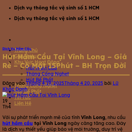
Bỏ
Dịch vụ thông tắc vệ sinh số 1 HCM
qua
Dịch vụ thông tắc vệ sinh số 1 HCM
nội
dung
Dịch Vụ Hầm Cầu
Trang Chủ
Hút Hầm Cầu Tại Vĩnh Long – Giá
Giới Thiệu
Khu Vực Hoạt Động
Rẻ – Có Mặt 15Phút – BH Trọn Đời
Hút Hầm Cầu
Thông Cống Nghẹt
Hút Bể Phốt
Đăng vào
Tháng 4 19, 2025
Tháng 4 20, 2025
bởi
Lữ
Thông Cống Nghẹt
Khắc Danh
Hút Bể Phốt
Tin Tức
19
Liện Hệ
Th4
Với sự phát triển mạnh mẽ của tỉnh
Vĩnh Long
, nhu cầu
hút hầm cầu
tại Vĩnh Long
ngày càng tăng cao. Đây
là dịch vụ thiết yếu giúp bảo vệ môi trường, duy trì vệ