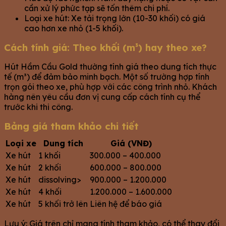
cần xử lý phức tạp sẽ tốn thêm chi phí.
Loại xe hút: Xe tải trọng lớn (10-30 khối) có giá
cao hơn xe nhỏ (1-5 khối).
Cách tính giá: Theo khối (m³) hay theo xe?
Hút Hầm Cầu Gold thường tính giá theo dung tích thực
tế (m³) để đảm bảo minh bạch. Một số trường hợp tính
trọn gói theo xe, phù hợp với các công trình nhỏ. Khách
hàng nên yêu cầu đơn vị cung cấp cách tính cụ thể
trước khi thi công.
Bảng giá tham khảo chi tiết
Loại xe
Dung tích
Giá (VNĐ)
Xe hút
1 khối
300.000 – 400.000
Xe hút
2 khối
600.000 – 800.000
Xe hút
dissolving>
900.000 – 1.200.000
Xe hút
4 khối
1.200.000 – 1.600.000
Xe hút
5 khối trở lên
Liên hệ để báo giá
Lưu ý: Giá trên chỉ mang tính tham khảo, có thể thay đổi