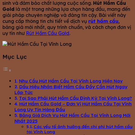
sinh và đảm bảo chất lượng cuộc sống.
Hút Hầm Cầu
Gold
là một trong những lựa chọn hàng đầu, mang đến
giải pháp chuyên nghiệp và đáng tin cậy. Bài viết này
cung cấp thông tin chi tiết về dịch vụ
rút hầm cầu
,
bảng giá mới nhất, quy trình chuẩn, và cách chọn đơn vị
uy tín như
Rút Hầm Cầu Gold
.
Mục Lục
Nhu Cầu Hút Hầm Cầu Tại Vĩnh Long Hiện Nay
Dấu Hiệu Nhận Biết Hầm Cầu Đầy Cần Hút Ngay
Lập Tức
Tại Sao Phải Hút Hầm Cầu Định Kỳ Tại Vĩnh Long?
Hút Hầm Cầu Gold – Đơn Vị Hút Hầm Cầu Tại Vĩnh
Long Uy Tín Hàng Đầu
Bảng Giá Dịch Vụ Hút Hầm Cầu Tại Vĩnh Long Mới
Nhất 2025
Các yếu tố ảnh hưởng đến chi phí hút hầm cầu
tại Vĩnh Long