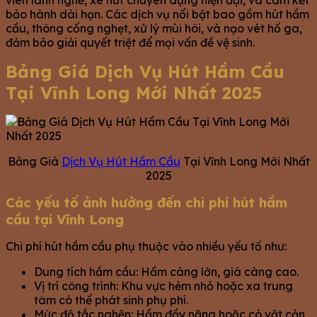
bảo hành dài hạn. Các dịch vụ nổi bật bao gồm hút hầm
cầu, thông cống nghẹt, xử lý mùi hôi, và nạo vét hố ga,
đảm bảo giải quyết triệt để mọi vấn đề vệ sinh.
Bảng Giá Dịch Vụ Hút Hầm Cầu
Tại Vĩnh Long Mới Nhất 2025
Bảng Giá
Dịch Vụ Hút Hầm Cầu
Tại Vĩnh Long Mới Nhất
2025
Các yếu tố ảnh hưởng đến chi phí hút hầm
cầu tại Vĩnh Long
Chi phí hút hầm cầu phụ thuộc vào nhiều yếu tố như:
Dung tích hầm cầu: Hầm càng lớn, giá càng cao.
Vị trí công trình: Khu vực hẻm nhỏ hoặc xa trung
tâm có thể phát sinh phụ phí.
Mức độ tắc nghẽn: Hầm đầy nặng hoặc có vật cản