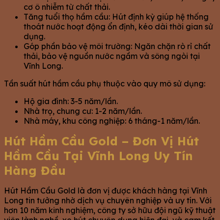
cơ ô nhiễm từ chất thải.
Tăng tuổi thọ hầm cầu: Hút định kỳ giúp hệ thống
thoát nước hoạt động ổn định, kéo dài thời gian sử
dụng.
Góp phần bảo vệ môi trường: Ngăn chặn rò rỉ chất
thải, bảo vệ nguồn nước ngầm và sông ngòi tại
Vĩnh Long.
Tần suất hút hầm cầu phụ thuộc vào quy mô sử dụng:
Hộ gia đình: 3-5 năm/lần.
Nhà trọ, chung cư: 1-2 năm/lần.
Nhà máy, khu công nghiệp: 6 tháng-1 năm/lần.
Hút Hầm Cầu Gold – Đơn Vị Hút
Hầm Cầu Tại Vĩnh Long Uy Tín
Hàng Đầu
Hút Hầm Cầu Gold là đơn vị được khách hàng tại Vĩnh
Long tin tưởng nhờ dịch vụ chuyên nghiệp và uy tín. Với
hơn 10 năm kinh nghiệm, công ty sở hữu đội ngũ kỹ thuật
viên lành nghề, xe hút chuyên dụng hiện đại, và cam kết