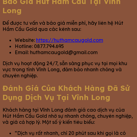
Báo Giá Hút Hầm Cầu Tại Vĩnh
Long
Để được tư vấn và báo giá miễn phí, hãy liên hệ Hút
Hầm Cầu Gold qua các kênh sau:
Website:
https://huthamcaugold.com
Hotline: 0877.794.695
Email:
huthamcaugold@gmail.com
Dịch vụ hoạt động 24/7, sẵn sàng phục vụ tại mọi khu
vực trong tỉnh Vĩnh Long, đảm bảo nhanh chóng và
chuyên nghiệp.
Đánh Giá Của Khách Hàng Đã Sử
Dụng Dịch Vụ Tại Vĩnh Long
Khách hàng tại Vĩnh Long đánh giá cao dịch vụ của
Hút Hầm Cầu Gold nhờ sự nhanh chóng, chuyên nghiệp,
và giá cả hợp lý. Một số ý kiến tiêu biểu:
“Dịch vụ rất nhanh, chỉ 20 phút sau khi gọi là có