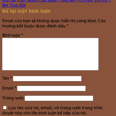
Hút Bể Phốt Quận Cầu Giấy – Giá Rẻ – Có Mặt 15Phút –
BH Trọn Đời
Để lại một bình luận
Email của bạn sẽ không được hiển thị công khai.
Các
trường bắt buộc được đánh dấu
*
Bình luận
*
Tên
*
Email
*
Trang web
Lưu tên của tôi, email, và trang web trong trình
duyệt này cho lần bình luận kế tiếp của tôi.