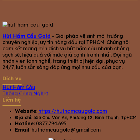
Hút Hầm Cầu Gold
- Giải pháp vệ sinh môi trường
chuyên nghiệp, uy tín hàng đầu tại TPHCM. Chúng tôi
cam kết mang đến dịch vụ hút hầm cầu nhanh chóng,
sạch sẽ, hiệu quả với mức giá cạnh tranh nhất. Đội ngũ
nhân viên lành nghề, trang thiết bị hiện đại, phục vụ
24/7, luôn sẵn sàng đáp ứng mọi nhu cầu của bạn.
Dịch vụ
Hút Hầm Cầu
Thông Cống Nghẹt
Liên hệ
Website
:
https://huthamcaugold.com
Địa chỉ
: 355 Chu Văn An, Phường 12, Bình Thạnh, TpHCM
Hotline
: 0877.794.695
Email
:
huthamcaugold@gmail.com