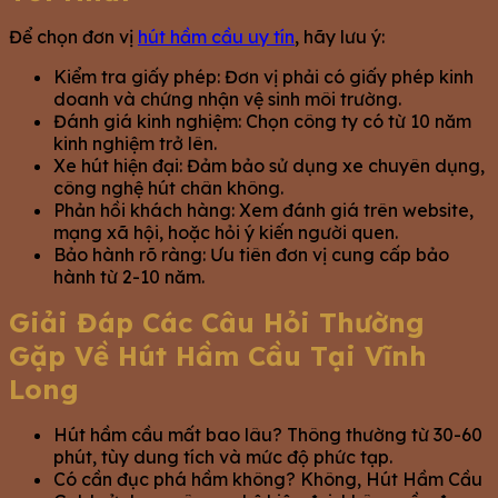
Để chọn đơn vị
hút hầm cầu uy tín
, hãy lưu ý:
Kiểm tra giấy phép: Đơn vị phải có giấy phép kinh
doanh và chứng nhận vệ sinh môi trường.
Đánh giá kinh nghiệm: Chọn công ty có từ 10 năm
kinh nghiệm trở lên.
Xe hút hiện đại: Đảm bảo sử dụng xe chuyên dụng,
công nghệ hút chân không.
Phản hồi khách hàng: Xem đánh giá trên website,
mạng xã hội, hoặc hỏi ý kiến người quen.
Bảo hành rõ ràng: Ưu tiên đơn vị cung cấp bảo
hành từ 2-10 năm.
Giải Đáp Các Câu Hỏi Thường
Gặp Về Hút Hầm Cầu Tại Vĩnh
Long
Hút hầm cầu mất bao lâu? Thông thường từ 30-60
phút, tùy dung tích và mức độ phức tạp.
Có cần đục phá hầm không? Không, Hút Hầm Cầu