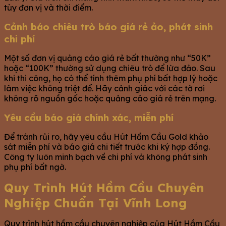
tùy đơn vị và thời điểm.
Cảnh báo chiêu trò báo giá rẻ ảo, phát sinh
chi phí
Một số đơn vị quảng cáo giá rẻ bất thường như “50K”
hoặc “100K” thường sử dụng chiêu trò để lừa đảo. Sau
khi thi công, họ có thể tính thêm phụ phí bất hợp lý hoặc
làm việc không triệt để. Hãy cảnh giác với các tờ rơi
không rõ nguồn gốc hoặc quảng cáo giá rẻ trên mạng.
Yêu cầu báo giá chính xác, miễn phí
Để tránh rủi ro, hãy yêu cầu Hút Hầm Cầu Gold khảo
sát miễn phí và báo giá chi tiết trước khi ký hợp đồng.
Công ty luôn minh bạch về chi phí và không phát sinh
phụ phí bất ngờ.
Quy Trình Hút Hầm Cầu Chuyên
Nghiệp Chuẩn Tại Vĩnh Long
Quy trình hút hầm cầu chuyên nghiệp của Hút Hầm Cầu