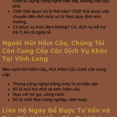
Gold sử dụng công nghệ hiện đại, không cần đục
phá.
Chất thải được xử lý thế nào? Chất thải được vận
chuyển đến nhà máy xử lý theo quy định môi
trường.
Có phục vụ ban đêm không? Có, dịch vụ hỗ trợ
24/7, kể cả ngày lễ.
Ngoài Hút Hầm Cầu, Chúng Tôi
Còn Cung Cấp Các Dịch Vụ Khác
Tại Vĩnh Long
Bên cạnh hút hầm cầu, Hút Hầm Cầu Gold còn cung
cấp:
Thông cống nghẹt bằng máy lò xo hiện đại.
Xử lý mùi hôi nhà vệ sinh, hầm cầu.
Nạo vét hố ga, cống rãnh.
Xử lý chất thải công nghiệp, sinh hoạt.
Liên Hệ Ngay Để Được Tư Vấn và