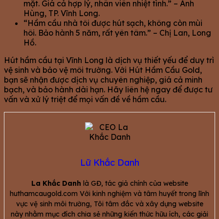
mặt. Giá cả hợp lý, nhân viên nhiệt tình.” – Anh
Hùng, TP. Vĩnh Long.
“Hầm cầu nhà tôi được hút sạch, không còn mùi
hôi. Bảo hành 5 năm, rất yên tâm.” – Chị Lan, Long
Hồ.
Hút hầm cầu tại Vĩnh Long là dịch vụ thiết yếu để duy trì
vệ sinh và bảo vệ môi trường. Với Hút Hầm Cầu Gold,
bạn sẽ nhận được dịch vụ chuyên nghiệp, giá cả minh
bạch, và bảo hành dài hạn. Hãy liên hệ ngay để được tư
vấn và xử lý triệt để mọi vấn đề về hầm cầu.
Lữ Khắc Danh
La Khắc Danh
là GĐ, tác giả chính của website
huthamcaugold.com Với kinh nghiệm và tâm huyết trong lĩnh
vực vệ sinh môi trường, Tôi tâm đắc và xây dựng website
này nhằm mục đích chia sẻ những kiến thức hữu ích, các giải