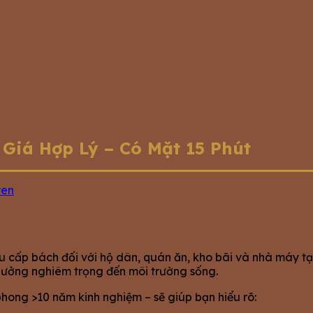
Giá Hợp Lý – Có Mặt 15 Phút
yen
 cấp bách đối với hộ dân, quán ăn, kho bãi và nhà máy tạ
hưởng nghiêm trọng đến môi trường sống.
phong >10 năm kinh nghiệm – sẽ giúp bạn hiểu rõ: