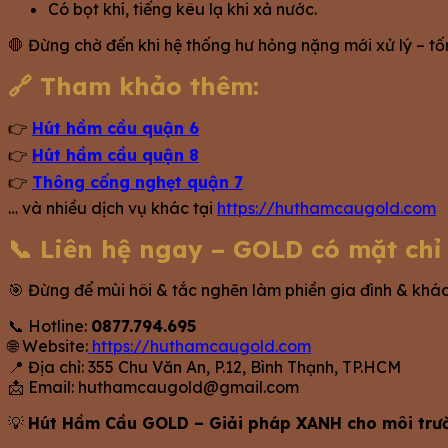
Có bọt khí, tiếng kêu lạ khi xả nước.
🛑 Đừng chờ đến khi hệ thống hư hỏng nặng mới xử lý – tố
🔗 Tham khảo thêm:
👉
Hút hầm cầu quận 6
👉
Hút hầm cầu quận 8
👉
Thông cống nghẹt quận 7
… và nhiều dịch vụ khác tại
https://huthamcaugold.com
📞 Liên hệ ngay – GOLD có mặt chỉ 
🎯 Đừng để mùi hôi & tắc nghẽn làm phiền gia đình & khá
📞 Hotline:
0877.794.695
🌐 Website:
https://huthamcaugold.com
📍 Địa chỉ: 355 Chu Văn An, P.12, Bình Thạnh, TP.HCM
📩 Email:
huthamcaugold@gmail.com
💡
Hút Hầm Cầu GOLD – Giải pháp XANH cho môi trư