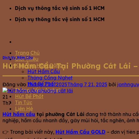
Bỏ
Dịch vụ thông tắc vệ sinh số 1 HCM
qua
Dịch vụ thông tắc vệ sinh số 1 HCM
nội
dung
Trang Chủ
Dịch Vụ Hầm Cầu
Giới Thiệu
Hút Hầm Cầu Tại Phường Cát Lái – 
Khu Vực Hoạt Động
Hút Hầm Cầu
Thông Cống Nghẹt
Hút Bể Phốt
Đăng vào
Tháng 7 21, 2025
Tháng 7 21, 2025
bởi
jonhngu
Thông Cống Nghẹt
Hút Bể Phốt
21
Tin Tức
Th7
Liện Hệ
Hút hầm cầu
tại phường Cát Lái
đang trở thành nhu cầu
nghiệp, hầm cầu nhanh đầy, gây mùi hôi, tắc nghẽn, ảnh 
👉 Trong bài viết này,
Hút Hầm Cầu GOLD
– đơn vị tiên 