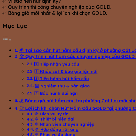
✅ Vì sao nên hút định kỳ?
✅ Quy trình thi công chuyên nghiệp của GOLD.
✅ Bảng giá mới nhất & lợi ích khi chọn GOLD.
Mục Lục
🌟 Tại sao cần hút hầm cầu định kỳ ở phường Cát L
🛠️ Quy trình hút hầm cầu chuyên nghiệp của GOLD 
1️⃣ Tiếp nhận yêu cầu
2️⃣ Khảo sát & báo giá tận nơi
3️⃣ Tiến hành hút hầm cầu
4️⃣ Nghiệm thu & bàn giao
5️⃣ Bảo hành dài hạn
💰 Bảng giá hút hầm cầu tại phường Cát Lái mới nh
🚀 Lợi ích khi chọn Hút Hầm Cầu GOLD tại phường C
🔷 Dịch vụ uy tín
🔷 Thiết bị hiện đại
🔷 Nhân viên chuyên nghiệp
🔷 Hợp đồng rõ ràng
🔷 Phục vụ đa dạng