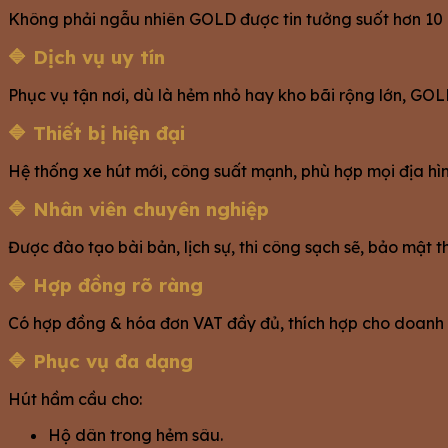
Không phải ngẫu nhiên GOLD được tin tưởng suốt hơn 10 n
🔷 Dịch vụ uy tín
Phục vụ tận nơi, dù là hẻm nhỏ hay kho bãi rộng lớn, GOL
🔷 Thiết bị hiện đại
Hệ thống xe hút mới, công suất mạnh, phù hợp mọi địa hì
🔷 Nhân viên chuyên nghiệp
Được đào tạo bài bản, lịch sự, thi công sạch sẽ, bảo mật 
🔷 Hợp đồng rõ ràng
Có hợp đồng & hóa đơn VAT đầy đủ, thích hợp cho doanh n
🔷 Phục vụ đa dạng
Hút hầm cầu cho:
Hộ dân trong hẻm sâu.