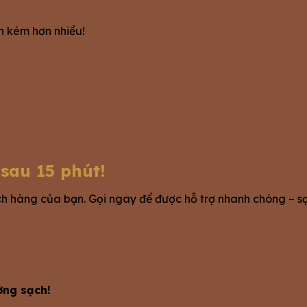
n kém hơn nhiều!
sau 15 phút!
ch hàng của bạn. Gọi ngay để được hỗ trợ nhanh chóng – sạ
ờng sạch!