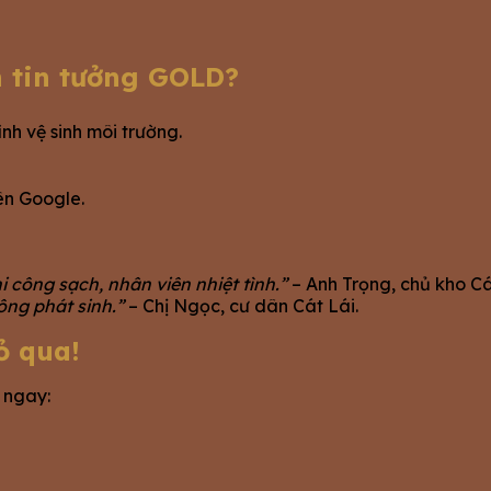
n tin tưởng GOLD?
nh vệ sinh môi trường.
ên Google.
hi công sạch, nhân viên nhiệt tình.”
– Anh Trọng, chủ kho Cá
ông phát sinh.”
– Chị Ngọc, cư dân Cát Lái.
ỏ qua!
 ngay: