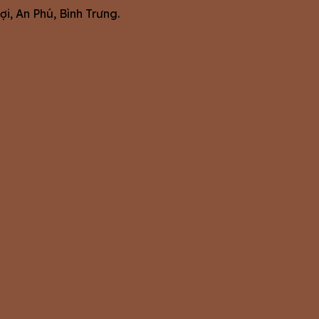
, An Phú, Bình Trưng.