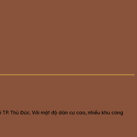
i TP. Thủ Đức. Với mật độ dân cư cao, nhiều khu công