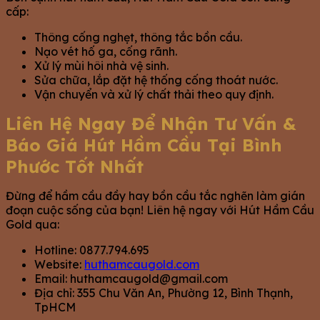
cấp:
Thông cống nghẹt, thông tắc bồn cầu.
Nạo vét hố ga, cống rãnh.
Xử lý mùi hôi nhà vệ sinh.
Sửa chữa, lắp đặt hệ thống cống thoát nước.
Vận chuyển và xử lý chất thải theo quy định.
Liên Hệ Ngay Để Nhận Tư Vấn &
Báo Giá Hút Hầm Cầu Tại Bình
Phước Tốt Nhất
Đừng để hầm cầu đầy hay bồn cầu tắc nghẽn làm gián
đoạn cuộc sống của bạn! Liên hệ ngay với Hút Hầm Cầu
Gold qua:
Hotline: 0877.794.695
Website:
huthamcaugold.com
Email:
huthamcaugold@gmail.com
Địa chỉ: 355 Chu Văn An, Phường 12, Bình Thạnh,
TpHCM