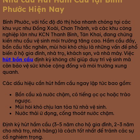
Phước Hiện Nay
Bình Phước, với tốc độ đô thị hóa nhanh chóng tại các
khu vực như Đồng Xoài, Chơn Thành, và các khu công
nghiệp lớn như KCN Thanh Bình, Tân Khai, đang chứng
kiến nhu cầu vệ sinh môi trường tăng cao. Hầm cầu đầy,
bồn cầu tắc nghẽn, mùi hôi khó chịu là những vấn đề phổ
biến ở hộ gia đình, nhà trọ, khách sạn, và nhà máy. Việc
hút bồn cầu
định kỳ không chỉ giúp duy trì vệ sinh mà
còn bảo vệ sức khỏe cộng đồng và môi trường xung
quanh.
Các dấu hiệu cần hút hầm cầu ngay lập tức bao gồm:
Bồn cầu xả nước chậm, có tiếng ọc ọc hoặc trào
ngược.
Mùi hôi khó chịu lan tỏa từ nhà vệ sinh.
Nước thải ứ đọng, cống thoát nước chậm.
Định kỳ hút hầm cầu (3–5 năm cho hộ gia đình, 2–3 năm
cho nhà trọ, nhà hàng) là cách tốt nhất để tránh các sự
cố nghiêm trọng.