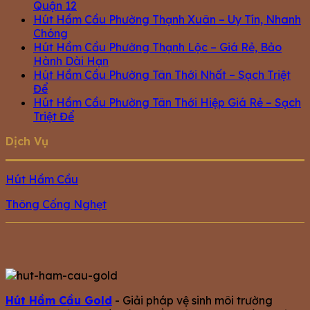
Quận 12
Hút Hầm Cầu Phường Thạnh Xuân – Uy Tín, Nhanh
Chóng
Hút Hầm Cầu Phường Thạnh Lộc – Giá Rẻ, Bảo
Hành Dài Hạn
Hút Hầm Cầu Phường Tân Thới Nhất – Sạch Triệt
Để
Hút Hầm Cầu Phường Tân Thới Hiệp Giá Rẻ – Sạch
Triệt Để
Dịch Vụ
Hút Hầm Cầu
Thông Cống Nghẹt
Hút Hầm Cầu Gold
- Giải pháp vệ sinh môi trường