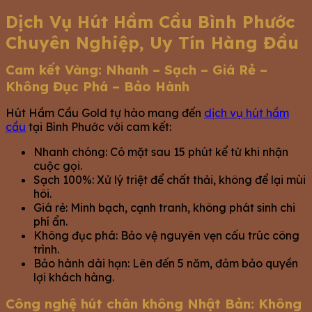
Dịch Vụ Hút Hầm Cầu Bình Phước
Chuyên Nghiệp, Uy Tín Hàng Đầu
Cam kết Vàng: Nhanh – Sạch – Giá Rẻ –
Không Đục Phá – Bảo Hành
Hút Hầm Cầu Gold tự hào mang đến
dịch vụ hút hầm
cầu
tại Bình Phước với cam kết:
Nhanh chóng: Có mặt sau 15 phút kể từ khi nhận
cuộc gọi.
Sạch 100%: Xử lý triệt để chất thải, không để lại mùi
hôi.
Giá rẻ: Minh bạch, cạnh tranh, không phát sinh chi
phí ẩn.
Không đục phá: Bảo vệ nguyên vẹn cấu trúc công
trình.
Bảo hành dài hạn: Lên đến 5 năm, đảm bảo quyền
lợi khách hàng.
Công nghệ hút chân không Nhật Bản: Không