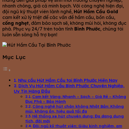
mang đến giải pháp vệ sinh môi trường chuyên nghiệp,
nhanh chóng, giá cả minh bạch. Với công nghệ hiện đại,
đội ngũ kỹ thuật viên lành nghề,
Hút Hầm Cầu Gold
cam kết xử lý triệt để các vấn đề hầm cầu, bồn cầu,
cống nghẹt
, đảm bảo sạch sẽ, không mùi hôi, không đục
phá. Phục vụ 24/7 trên toàn tỉnh
Bình Phước
, chúng tôi
luôn sẵn sàng hỗ trợ bạn!
Mục Lục
Nhu cầu Hút Hầm Cầu tại Bình Phước Hiện Nay
Dịch Vụ Hút Hầm Cầu Bình Phước Chuyên Nghiệp,
Uy Tín Hàng Đầu
Cam kết Vàng: Nhanh – Sạch – Giá Rẻ – Không
Đục Phá – Bảo Hành
Công nghệ hút chân không Nhật Bản: Không
mùi, không ồn, hiệu quả tối đa
Hệ thống xe hút chuyên dụng: Đa dạng dung
tích, đời mới
Đội ngũ kỹ thuật viên: Giàu kinh nghiệm, am