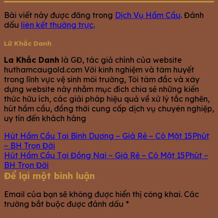
Bài viết này được đăng trong
Dịch Vụ Hầm Cầu
. Đánh
dấu
liên kết thường trực
.
Lữ Khắc Danh
La Khắc Danh
là GĐ, tác giả chính của website
huthamcaugold.com Với kinh nghiệm và tâm huyết
trong lĩnh vực vệ sinh môi trường, Tôi tâm đắc và xây
dựng website này nhằm mục đích chia sẻ những kiến
thức hữu ích, các giải pháp hiệu quả về xử lý tắc nghẽn,
hút hầm cầu, đồng thời cung cấp dịch vụ chuyên nghiệp,
uy tín đến khách hàng
Hút Hầm Cầu Tại Bình Dương – Giá Rẻ – Có Mặt 15Phút
– BH Trọn Đời
Hút Hầm Cầu Tại Đồng Nai – Giá Rẻ – Có Mặt 15Phút –
BH Trọn Đời
Để lại một bình luận
Email của bạn sẽ không được hiển thị công khai.
Các
trường bắt buộc được đánh dấu
*