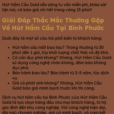
Hút Hầm Cầu Gold sẵn sàng tư vấn miễn phí, khảo sát
tận nơi, và báo giá chi tiết trong vòng 15 phút!
Giải Đáp Thắc Mắc Thường Gặp
Về Hút Hầm Cầu Tại Bình Phước
Dưới đây là một số câu hỏi phổ biến từ khách hàng:
Hút hầm cầu mất bao lâu? Thông thường từ 30
phút đến 1 giờ, tùy khối lượng chất thải và độ khó.
Có cần đục phá không? Không, Hút Hầm Cầu Gold
sử dụng công nghệ chân không, đảm bảo không
đục phá.
Bảo hành bao lâu? Bảo hành từ 3–5 năm, tùy dịch
vụ.
Giá có phát sinh không? Không, Hút Hầm Cầu
Gold báo giá minh bạch trước khi thi công.
Dịch vụ hút hầm cầu tại Bình Phước của Hút Hầm Cầu
Gold là lựa chọn hàng đầu cho mọi khách hàng, từ hộ
gia đình đến khu công nghiệp. Với công nghệ hiện đại,
đội ngũ chuyên nghiệp, giá cả minh bạch, và cam kết