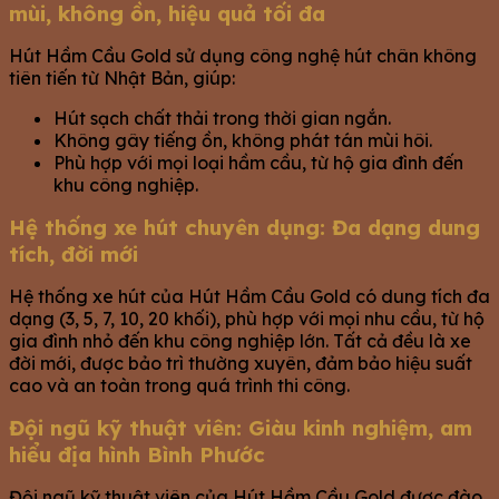
mùi, không ồn, hiệu quả tối đa
Hút Hầm Cầu Gold sử dụng công nghệ hút chân không
tiên tiến từ Nhật Bản, giúp:
Hút sạch chất thải trong thời gian ngắn.
Không gây tiếng ồn, không phát tán mùi hôi.
Phù hợp với mọi loại hầm cầu, từ hộ gia đình đến
khu công nghiệp.
Hệ thống xe hút chuyên dụng: Đa dạng dung
tích, đời mới
Hệ thống xe hút của Hút Hầm Cầu Gold có dung tích đa
dạng (3, 5, 7, 10, 20 khối), phù hợp với mọi nhu cầu, từ hộ
gia đình nhỏ đến khu công nghiệp lớn. Tất cả đều là xe
đời mới, được bảo trì thường xuyên, đảm bảo hiệu suất
cao và an toàn trong quá trình thi công.
Đội ngũ kỹ thuật viên: Giàu kinh nghiệm, am
hiểu địa hình Bình Phước
Đội ngũ kỹ thuật viên của Hút Hầm Cầu Gold được đào