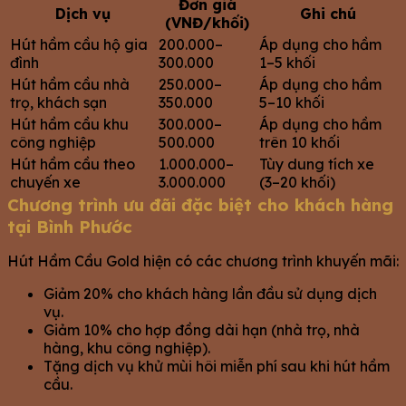
Đơn giá
Dịch vụ
Ghi chú
(VNĐ/khối)
Hút hầm cầu hộ gia
200.000–
Áp dụng cho hầm
đình
300.000
1–5 khối
Hút hầm cầu nhà
250.000–
Áp dụng cho hầm
trọ, khách sạn
350.000
5–10 khối
Hút hầm cầu khu
300.000–
Áp dụng cho hầm
công nghiệp
500.000
trên 10 khối
Hút hầm cầu theo
1.000.000–
Tùy dung tích xe
chuyến xe
3.000.000
(3–20 khối)
Chương trình ưu đãi đặc biệt cho khách hàng
tại Bình Phước
Hút Hầm Cầu Gold hiện có các chương trình khuyến mãi:
Giảm 20% cho khách hàng lần đầu sử dụng dịch
vụ.
Giảm 10% cho hợp đồng dài hạn (nhà trọ, nhà
hàng, khu công nghiệp).
Tặng dịch vụ khử mùi hôi miễn phí sau khi hút hầm
cầu.