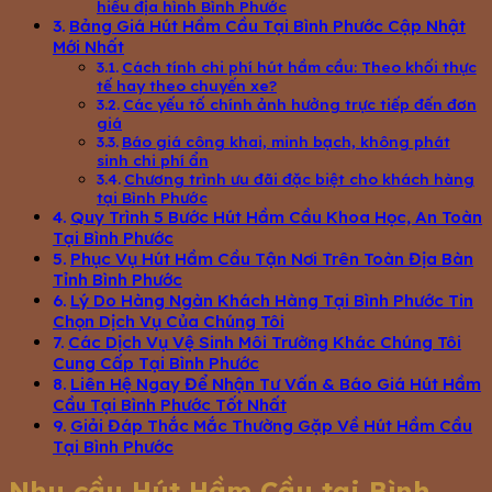
hiểu địa hình Bình Phước
Bảng Giá Hút Hầm Cầu Tại Bình Phước Cập Nhật
Mới Nhất
Cách tính chi phí hút hầm cầu: Theo khối thực
tế hay theo chuyến xe?
Các yếu tố chính ảnh hưởng trực tiếp đến đơn
giá
Báo giá công khai, minh bạch, không phát
sinh chi phí ẩn
Chương trình ưu đãi đặc biệt cho khách hàng
tại Bình Phước
Quy Trình 5 Bước Hút Hầm Cầu Khoa Học, An Toàn
Tại Bình Phước
Phục Vụ Hút Hầm Cầu Tận Nơi Trên Toàn Địa Bàn
Tỉnh Bình Phước
Lý Do Hàng Ngàn Khách Hàng Tại Bình Phước Tin
Chọn Dịch Vụ Của Chúng Tôi
Các Dịch Vụ Vệ Sinh Môi Trường Khác Chúng Tôi
Cung Cấp Tại Bình Phước
Liên Hệ Ngay Để Nhận Tư Vấn & Báo Giá Hút Hầm
Cầu Tại Bình Phước Tốt Nhất
Giải Đáp Thắc Mắc Thường Gặp Về Hút Hầm Cầu
Tại Bình Phước
Nhu cầu Hút Hầm Cầu tại Bình