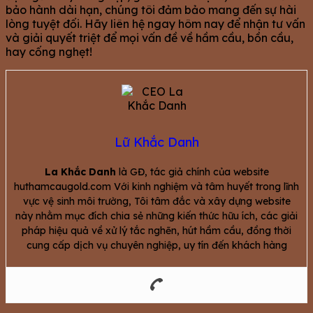
bảo hành dài hạn, chúng tôi đảm bảo mang đến sự hài
lòng tuyệt đối. Hãy liên hệ ngay hôm nay để nhận tư vấn
và giải quyết triệt để mọi vấn đề về hầm cầu, bồn cầu,
hay cống nghẹt!
Lữ Khắc Danh
La Khắc Danh
là GĐ, tác giả chính của website
huthamcaugold.com Với kinh nghiệm và tâm huyết trong lĩnh
vực vệ sinh môi trường, Tôi tâm đắc và xây dựng website
này nhằm mục đích chia sẻ những kiến thức hữu ích, các giải
pháp hiệu quả về xử lý tắc nghẽn, hút hầm cầu, đồng thời
cung cấp dịch vụ chuyên nghiệp, uy tín đến khách hàng