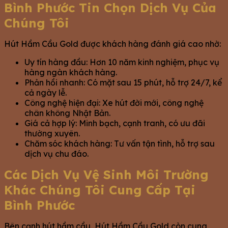
Bình Phước Tin Chọn Dịch Vụ Của
Chúng Tôi
Hút Hầm Cầu Gold được khách hàng đánh giá cao nhờ:
Uy tín hàng đầu: Hơn 10 năm kinh nghiệm, phục vụ
hàng ngàn khách hàng.
Phản hồi nhanh: Có mặt sau 15 phút, hỗ trợ 24/7, kể
cả ngày lễ.
Công nghệ hiện đại: Xe hút đời mới, công nghệ
chân không Nhật Bản.
Giá cả hợp lý: Minh bạch, cạnh tranh, có ưu đãi
thường xuyên.
Chăm sóc khách hàng: Tư vấn tận tình, hỗ trợ sau
dịch vụ chu đáo.
Các Dịch Vụ Vệ Sinh Môi Trường
Khác Chúng Tôi Cung Cấp Tại
Bình Phước
Bên cạnh hút hầm cầu, Hút Hầm Cầu Gold còn cung