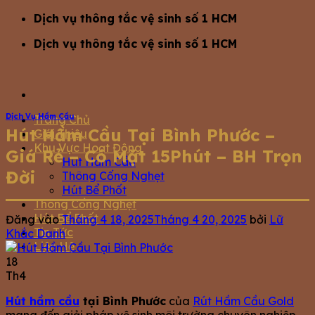
Bỏ
Dịch vụ thông tắc vệ sinh số 1 HCM
qua
Dịch vụ thông tắc vệ sinh số 1 HCM
nội
dung
Dịch Vụ Hầm Cầu
Trang Chủ
Hút Hầm Cầu Tại Bình Phước –
Giới Thiệu
Khu Vực Hoạt Động
Giá Rẻ – Có Mặt 15Phút – BH Trọn
Hút Hầm Cầu
Đời
Thông Cống Nghẹt
Hút Bể Phốt
Thông Cống Nghẹt
Hút Bể Phốt
Đăng vào
Tháng 4 18, 2025
Tháng 4 20, 2025
bởi
Lữ
Tin Tức
Khắc Danh
Liện Hệ
18
Th4
Hút hầm cầu
tại Bình Phước
của
Rút Hầm Cầu Gold