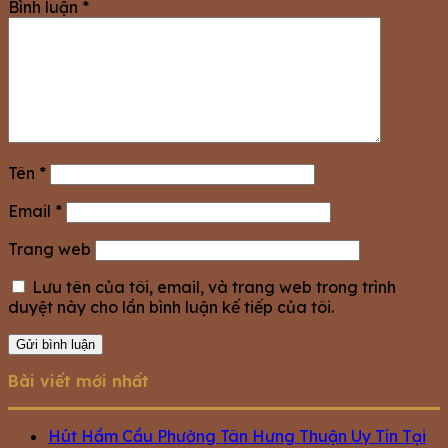
Bình luận
*
Tên
*
Email
*
Trang web
Lưu tên của tôi, email, và trang web trong trình
duyệt này cho lần bình luận kế tiếp của tôi.
Bài viết mới nhất
Hút Hầm Cầu Phường Tân Hưng Thuận Uy Tín Tại