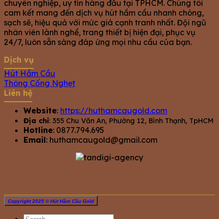
chuyên nghiệp, uy tín hàng đầu tại TPHCM. Chúng tôi
cam kết mang đến dịch vụ hút hầm cầu nhanh chóng,
sạch sẽ, hiệu quả với mức giá cạnh tranh nhất. Đội ngũ
nhân viên lành nghề, trang thiết bị hiện đại, phục vụ
24/7, luôn sẵn sàng đáp ứng mọi nhu cầu của bạn.
Dịch vụ
Hút Hầm Cầu
Thông Cống Nghẹt
Liên hệ
Website
:
https://huthamcaugold.com
Địa chỉ
: 355 Chu Văn An, Phường 12, Bình Thạnh, TpHCM
Hotline
: 0877.794.695
Email
:
huthamcaugold@gmail.com
Copyright 2025 © Hút Hầm Cầu Gold