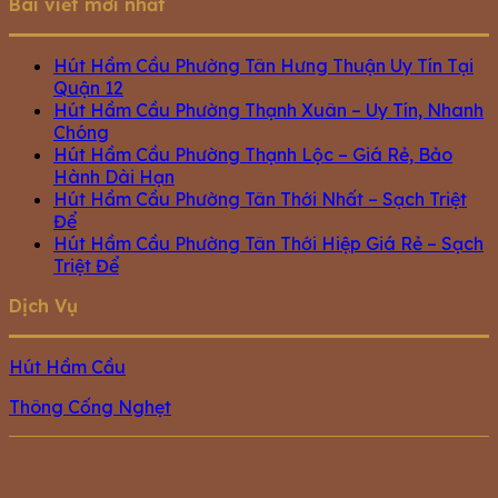
Bài viết mới nhất
Hút Hầm Cầu Phường Tân Hưng Thuận Uy Tín Tại
Quận 12
Hút Hầm Cầu Phường Thạnh Xuân – Uy Tín, Nhanh
Chóng
Hút Hầm Cầu Phường Thạnh Lộc – Giá Rẻ, Bảo
Hành Dài Hạn
Hút Hầm Cầu Phường Tân Thới Nhất – Sạch Triệt
Để
Hút Hầm Cầu Phường Tân Thới Hiệp Giá Rẻ – Sạch
Triệt Để
Dịch Vụ
Hút Hầm Cầu
Thông Cống Nghẹt