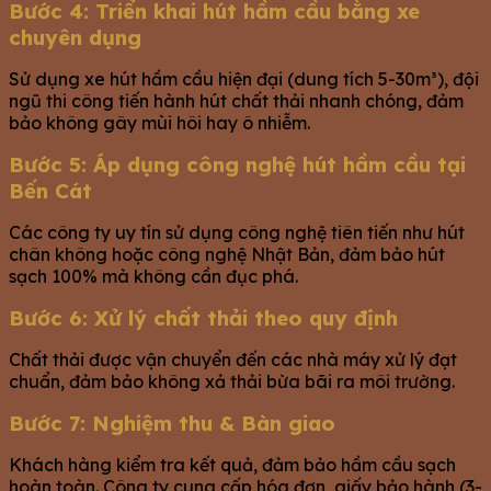
Bước 4: Triển khai hút hầm cầu bằng xe
chuyên dụng
Sử dụng xe hút hầm cầu hiện đại (dung tích 5-30m³), đội
ngũ thi công tiến hành hút chất thải nhanh chóng, đảm
bảo không gây mùi hôi hay ô nhiễm.
Bước 5: Áp dụng công nghệ hút hầm cầu tại
Bến Cát
Các công ty uy tín sử dụng công nghệ tiên tiến như hút
chân không hoặc công nghệ Nhật Bản, đảm bảo hút
sạch 100% mà không cần đục phá.
Bước 6: Xử lý chất thải theo quy định
Chất thải được vận chuyển đến các nhà máy xử lý đạt
chuẩn, đảm bảo không xả thải bừa bãi ra môi trường.
Bước 7: Nghiệm thu & Bàn giao
Khách hàng kiểm tra kết quả, đảm bảo hầm cầu sạch
hoàn toàn. Công ty cung cấp hóa đơn, giấy bảo hành (3-