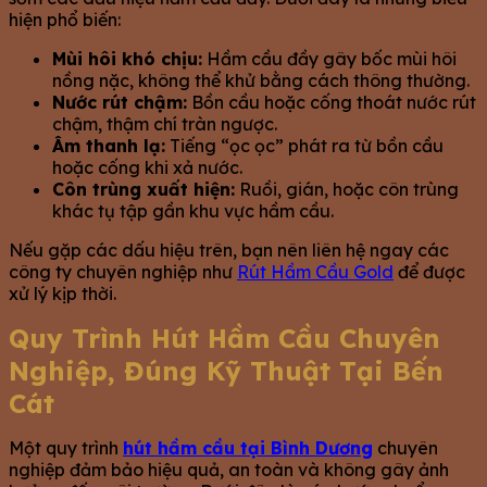
hiện phổ biến:
Mùi hôi khó chịu:
Hầm cầu đầy gây bốc mùi hôi
nồng nặc, không thể khử bằng cách thông thường.
Nước rút chậm:
Bồn cầu hoặc cống thoát nước rút
chậm, thậm chí tràn ngược.
Âm thanh lạ:
Tiếng “ọc ọc” phát ra từ bồn cầu
hoặc cống khi xả nước.
Côn trùng xuất hiện:
Ruồi, gián, hoặc côn trùng
khác tụ tập gần khu vực hầm cầu.
Nếu gặp các dấu hiệu trên, bạn nên liên hệ ngay các
công ty chuyên nghiệp như
Rút Hầm Cầu Gold
để được
xử lý kịp thời.
Quy Trình Hút Hầm Cầu Chuyên
Nghiệp, Đúng Kỹ Thuật Tại Bến
Cát
Một quy trình
hút hầm cầu tại Bình Dương
chuyên
nghiệp đảm bảo hiệu quả, an toàn và không gây ảnh