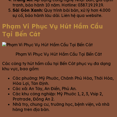
tranh, bảo hành 10 năm. Hotline: 0387.19.19.19.
Sài Gòn Xanh:
Quy trình bài bản, xử lý hơn 4.000
sự cố, bảo hành lâu dài. Liên hệ qua website.
Phạm Vi Phục Vụ Hút Hầm Cầu
Tại Bến Cát
Phạm Vi Phục Vụ Hút Hầm Cầu Tại Bến Cát
Các công ty hút hầm cầu tại Bến Cát phục vụ đa dạng
khu vực, bao gồm:
Các phường: Mỹ Phước, Chánh Phú Hòa, Thới Hòa,
Hòa Lợi, Tân Định.
Các xã: An Tây, An Điền, Phú An.
Các khu công nghiệp: Mỹ Phước 1, 2, 3, Vsip 2,
Protrade, Đồng An 2.
Nhà trọ, chung cư, trường học, bệnh viện, và nhà
hàng trên địa bàn.