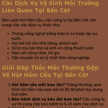
Các Dịch Vụ Vệ Sinh Môi Trường
Liên Quan Tại Bến Cát
Bên cạnh hút hầm cầu, các công ty tại Bến Cát còn
cung cấp các dịch vụ khác như:
Thông cống nghẹt bằng máy lò xo hoặc áp lực
nước.
Hút bể mỡ cho nhà hàng, khách sạn.
Xử lý mùi hôi nhà vệ sinh và cống thoát nước.
Nạo vét cống rãnh, hố ga.
Vận chuyển và xử lý chất thải công nghiệp.
Giải Đáp Thắc Mắc Thường Gặp
Về Hút Hầm Cầu Tại Bến Cát
Hút hầm cầu mất bao lâu?
Thông thường, quá
trình hút hầm cầu kéo dài từ 20-30 phút tùy dung
tích hầm.
Bảo hành dịch vụ kéo dài bao lâu?
Các công ty
uy tín cung cấp bảo hành từ 3-10 năm, tùy dịch vụ.