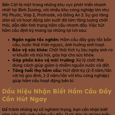
Bến Cát là một trong những khu vực phát triển nhanh
nhất tại Bình Dương, với nhiều khu công nghiệp lớn như
Mỹ Phước, Vsip 2, Protrade, và Đồng An 2. Sự gia tăng
dân số và hoạt động sản xuất đã làm tăng lượng chất
thải, dẫn đến tình trạng hầm cầu nhanh đầy. Việc hút
hầm cầu định kỳ mang lại những lợi ích sau:
Ngăn ngừa tắc nghẽn:
Hầm cầu đầy gây tắc bồn
cầu, nước thải tràn ngược, ảnh hưởng sinh hoạt.
Bảo vệ sức khỏe:
Chất thải tích tụ lâu ngày sinh ra
vi khuẩn và mùi hôi, gây hại cho sức khỏe.
Góp phần bảo vệ môi trường:
Xử lý chất thải
đúng cách giúp giảm ô nhiễm nguồn nước và đất.
Tăng tuổi thọ hầm cầu:
Hút định kỳ (2-3 năm/lần
với hộ gia đình, 1-2 năm/lần với khu công nghiệp)
giúp hầm cầu hoạt động bền bỉ.
Dấu Hiệu Nhận Biết Hầm Cầu Đầy
Cần Hút Ngay
Để tránh những sự cố nghiêm trọng, bạn cần nhận biết
sớm các dấu hiệu hầm cầu đầy. Dưới đây là những biểu