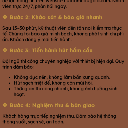
để lại thông tin trên website huthamcaugold.com. Nhân
viên trực 24/7, phản hồi ngay.
🔷 Bước 2: Khảo sát & báo giá nhanh
Sau 15–30 phút, kỹ thuật viên đến tận nơi kiểm tra thực
tế. Chúng tôi báo giá minh bạch, không phát sinh chi phí
ẩn. Khách đồng ý mới tiến hành.
🔷 Bước 3: Tiến hành hút hầm cầu
Đội ngũ thi công chuyên nghiệp với thiết bị hiện đại. Quy
trình đảm bảo:
Không đục nền, không làm bẩn xung quanh.
Hút sạch triệt để, không còn mùi hôi.
Thời gian thi công nhanh, không ảnh hưởng sinh
hoạt.
🔷 Bước 4: Nghiệm thu & bàn giao
Khách hàng trực tiếp nghiệm thu. Đảm bảo hệ thống
thông suốt, sạch sẽ, an toàn.