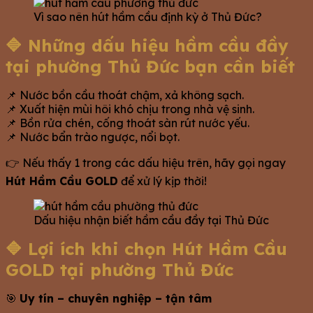
Vì sao nên hút hầm cầu định kỳ ở Thủ Đức?
🔷 Những dấu hiệu hầm cầu đầy
tại phường Thủ Đức bạn cần biết
📌 Nước bồn cầu thoát chậm, xả không sạch.
📌 Xuất hiện mùi hôi khó chịu trong nhà vệ sinh.
📌 Bồn rửa chén, cống thoát sàn rút nước yếu.
📌 Nước bẩn trào ngược, nổi bọt.
👉 Nếu thấy 1 trong các dấu hiệu trên, hãy gọi ngay
Hút Hầm Cầu GOLD
để xử lý kịp thời!
Dấu hiệu nhận biết hầm cầu đầy tại Thủ Đức
🔷 Lợi ích khi chọn Hút Hầm Cầu
GOLD tại phường Thủ Đức
🎯
Uy tín – chuyên nghiệp – tận tâm