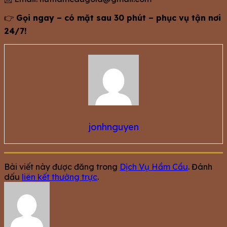
👉
Gọi ngay – có mặt sau 30 phút – phục vụ tận nơi
24/7!
jonhnguyen
Bài viết này được đăng trong
Dịch Vụ Hầm Cầu
. Đánh
dấu
liên kết thường trực
.