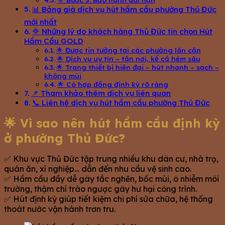
📊 Bảng giá dịch vụ hút hầm cầu phường Thủ Đức
mới nhất
🔷 Những lý do khách hàng Thủ Đức tin chọn Hút
Hầm Cầu GOLD
🌟 Được tin tưởng tại các phường lân cận
🌟 Dịch vụ uy tín – tận nơi, kể cả hẻm sâu
🌟 Trang thiết bị hiện đại – hút nhanh – sạch –
không mùi
🌟 Có hợp đồng định kỳ rõ ràng
📌 Tham khảo thêm dịch vụ liên quan
📞 Liên hệ dịch vụ hút hầm cầu phường Thủ Đức
🌟 Vì sao nên hút hầm cầu định kỳ
ở phường Thủ Đức?
✅ Khu vực Thủ Đức tập trung nhiều khu dân cư, nhà trọ,
quán ăn, xí nghiệp… dẫn đến nhu cầu vệ sinh cao.
✅ Hầm cầu đầy dễ gây tắc nghẽn, bốc mùi, ô nhiễm môi
trường, thậm chí trào ngược gây hư hại công trình.
✅ Hút định kỳ giúp tiết kiệm chi phí sửa chữa, hệ thống
thoát nước vận hành trơn tru.