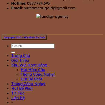
Hotline
: 0877.794.695
Email
:
huthamcaugold@gmail.com
Copyright 2025 © Hút Hầm Cầu Gold
Trang Chủ
Giới Thiệu
Khu Vực Hoạt Động
Hút Hầm Cầu
Thông Cống Nghẹt
Hút Bể Phốt
Thông Cống Nghẹt
Hút Bể Phốt
Tin Tức
Liện Hệ
-