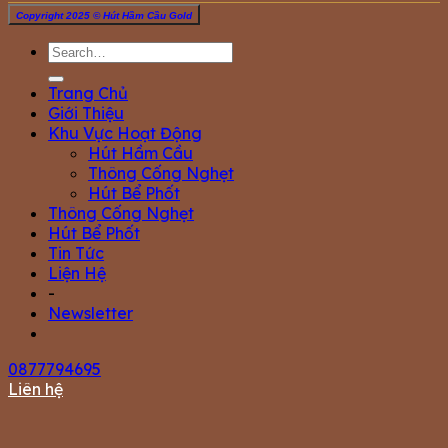
Copyright 2025 © Hút Hầm Cầu Gold
Trang Chủ
Giới Thiệu
Khu Vực Hoạt Động
Hút Hầm Cầu
Thông Cống Nghẹt
Hút Bể Phốt
Thông Cống Nghẹt
Hút Bể Phốt
Tin Tức
Liện Hệ
-
Newsletter
0877794695
Liên hệ