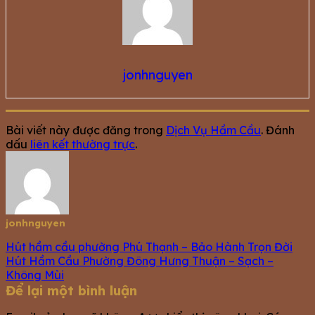
jonhnguyen
Bài viết này được đăng trong
Dịch Vụ Hầm Cầu
. Đánh
dấu
liên kết thường trực
.
jonhnguyen
Hút hầm cầu phường Phú Thạnh – Bảo Hành Trọn Đời
Hút Hầm Cầu Phường Đông Hưng Thuận – Sạch –
Không Mùi
Để lại một bình luận