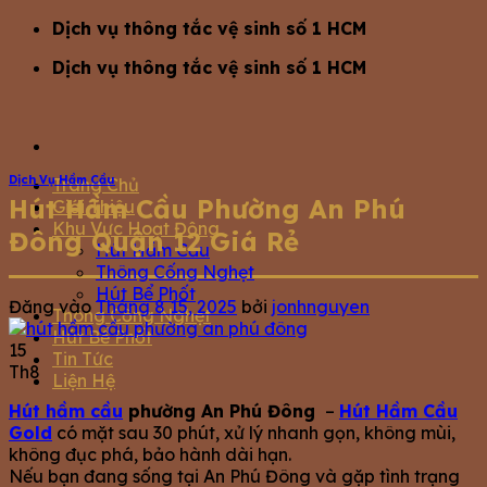
Bỏ
Dịch vụ thông tắc vệ sinh số 1 HCM
qua
Dịch vụ thông tắc vệ sinh số 1 HCM
nội
dung
Dịch Vụ Hầm Cầu
Trang Chủ
Hút Hầm Cầu Phường An Phú
Giới Thiệu
Khu Vực Hoạt Động
Đông Quận 12 Giá Rẻ
Hút Hầm Cầu
Thông Cống Nghẹt
Hút Bể Phốt
Đăng vào
Tháng 8 15, 2025
bởi
jonhnguyen
Thông Cống Nghẹt
Hút Bể Phốt
15
Tin Tức
Th8
Liện Hệ
Hút hầm cầu
phường An Phú Đông
–
Hút Hầm Cầu
Gold
có mặt sau 30 phút, xử lý nhanh gọn, không mùi,
không đục phá, bảo hành dài hạn.
Nếu bạn đang sống tại An Phú Đông và gặp tình trạng