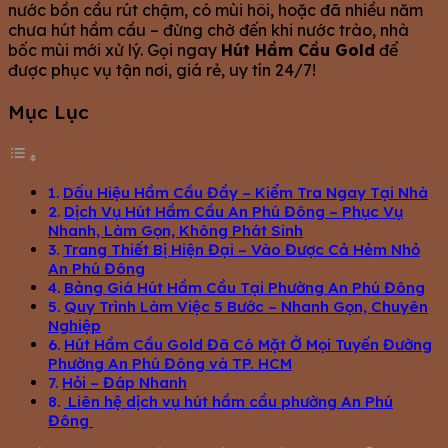
nước bồn cầu rút chậm, có mùi hôi, hoặc đã nhiều năm
chưa hút hầm cầu – đừng chờ đến khi nước trào, nhà
bốc mùi mới xử lý. Gọi ngay
Hút Hầm Cầu Gold
để
được phục vụ tận nơi, giá rẻ, uy tín 24/7!
Mục Lục
Dấu Hiệu Hầm Cầu Đầy – Kiểm Tra Ngay Tại Nhà
Dịch Vụ Hút Hầm Cầu An Phú Đông – Phục Vụ
Nhanh, Làm Gọn, Không Phát Sinh
Trang Thiết Bị Hiện Đại – Vào Được Cả Hẻm Nhỏ
An Phú Đông
Bảng Giá Hút Hầm Cầu Tại Phường An Phú Đông
Quy Trình Làm Việc 5 Bước – Nhanh Gọn, Chuyên
Nghiệp
Hút Hầm Cầu Gold Đã Có Mặt Ở Mọi Tuyến Đường
Phường An Phú Đông và TP. HCM
Hỏi – Đáp Nhanh
Liên hệ dịch vụ hút hầm cầu phường An Phú
Đông