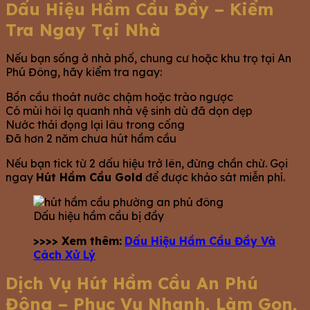
Dấu Hiệu Hầm Cầu Đầy – Kiểm
Tra Ngay Tại Nhà
Nếu bạn sống ở nhà phố, chung cư hoặc khu trọ tại An
Phú Đông, hãy kiểm tra ngay:
Bồn cầu thoát nước chậm hoặc trào ngược
Có mùi hôi lạ quanh nhà vệ sinh dù đã dọn dẹp
Nước thải đọng lại lâu trong cống
Đã hơn 2 năm chưa hút hầm cầu
Nếu bạn tick từ 2 dấu hiệu trở lên, đừng chần chừ. Gọi
ngay
Hút Hầm Cầu Gold
để được khảo sát miễn phí.
Dấu hiệu hầm cầu bị đầy
>>>> Xem thêm:
Dấu Hiệu Hầm Cầu Đầy Và
Cách Xử Lý
Dịch Vụ Hút Hầm Cầu An Phú
Đông – Phục Vụ Nhanh, Làm Gọn,