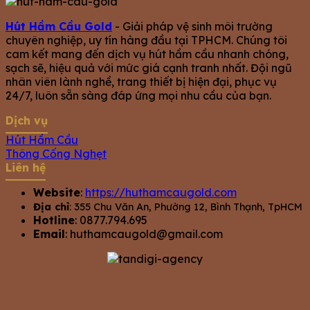
Hút Hầm Cầu Gold
- Giải pháp vệ sinh môi trường
chuyên nghiệp, uy tín hàng đầu tại TPHCM. Chúng tôi
cam kết mang đến dịch vụ hút hầm cầu nhanh chóng,
sạch sẽ, hiệu quả với mức giá cạnh tranh nhất. Đội ngũ
nhân viên lành nghề, trang thiết bị hiện đại, phục vụ
24/7, luôn sẵn sàng đáp ứng mọi nhu cầu của bạn.
Dịch vụ
Hút Hầm Cầu
Thông Cống Nghẹt
Liên hệ
Website
:
https://huthamcaugold.com
Địa chỉ
: 355 Chu Văn An, Phường 12, Bình Thạnh, TpHCM
Hotline
: 0877.794.695
Email
:
huthamcaugold@gmail.com