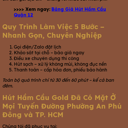
>>>> Xem ngay:
Bảng Giá Hút Hầm Cầu
Quận 12
Quy Trình Làm Việc 5 Bước –
Nhanh Gọn, Chuyên Nghiệp
Gọi điện/Zalo đặt lịch
Khảo sát tại chỗ – báo giá ngay
Điều xe chuyên dụng thi công
Hút sạch – xử lý không mùi, không đục nền
Thanh toán – cấp hóa đơn, phiếu bảo hành
Toàn bộ quá trình chỉ từ 30 đến 60 phút – kể cả ban
đêm.
Hút Hầm Cầu Gold Đã Có Mặt Ở
Mọi Tuyến Đường Phường An Phú
Đông và TP. HCM
Chúng tôi đã phục vụ tại: