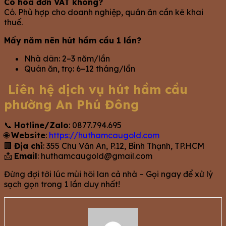
Có hóa đơn VAT không?
Có. Phù hợp cho doanh nghiệp, quán ăn cần kê khai
thuế.
Mấy năm nên hút hầm cầu 1 lần?
Nhà dân: 2–3 năm/lần
Quán ăn, trọ: 6–12 tháng/lần
Liên hệ dịch vụ hút hầm cầu
phường An Phú Đông
📞
Hotline/Zalo
: 0877.794.695
🌐
Website
:
https://huthamcaugold.com
🏢
Địa chỉ
: 355 Chu Văn An, P.12, Bình Thạnh, TP.HCM
📩
Email
:
huthamcaugold@gmail.com
Đừng đợi tới lúc mùi hôi lan cả nhà – Gọi ngay để xử lý
sạch gọn trong 1 lần duy nhất!