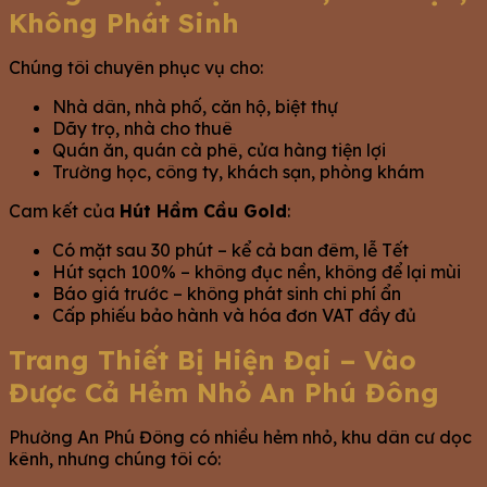
Không Phát Sinh
Chúng tôi chuyên phục vụ cho:
Nhà dân, nhà phố, căn hộ, biệt thự
Dãy trọ, nhà cho thuê
Quán ăn, quán cà phê, cửa hàng tiện lợi
Trường học, công ty, khách sạn, phòng khám
Cam kết của
Hút Hầm Cầu Gold
:
Có mặt sau 30 phút – kể cả ban đêm, lễ Tết
Hút sạch 100% – không đục nền, không để lại mùi
Báo giá trước – không phát sinh chi phí ẩn
Cấp phiếu bảo hành và hóa đơn VAT đầy đủ
Trang Thiết Bị Hiện Đại – Vào
Được Cả Hẻm Nhỏ An Phú Đông
Phường An Phú Đông có nhiều hẻm nhỏ, khu dân cư dọc
kênh, nhưng chúng tôi có: