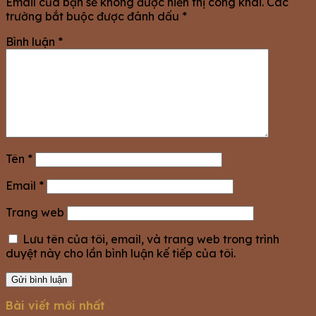
Email của bạn sẽ không được hiển thị công khai.
Các
trường bắt buộc được đánh dấu
*
Bình luận
*
Tên
*
Email
*
Trang web
Lưu tên của tôi, email, và trang web trong trình
duyệt này cho lần bình luận kế tiếp của tôi.
Bài viết mới nhất