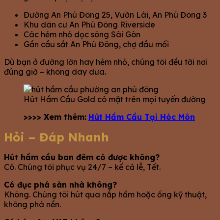
Đường An Phú Đông 25, Vườn Lài, An Phú Đông 3
Khu dân cư An Phú Đông Riverside
Các hẻm nhỏ dọc sông Sài Gòn
Gần cầu sắt An Phú Đông, chợ đầu mối
Dù bạn ở đường lớn hay hẻm nhỏ, chúng tôi đều tới nơi
đúng giờ – không dây dưa.
Hút Hầm Cầu Gold có mặt trên mọi tuyến đường
>>>> Xem thêm:
Hút Hầm Cầu Tại Hóc Môn
Hỏi – Đáp Nhanh
Hút hầm cầu ban đêm có được không?
Có. Chúng tôi phục vụ 24/7 – kể cả lễ, Tết.
Có đục phá sàn nhà không?
Không. Chúng tôi hút qua nắp hầm hoặc ống kỹ thuật,
không phá nền.