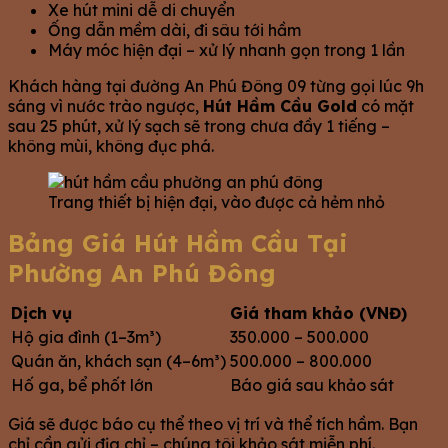
Xe hút mini dễ di chuyển
Ống dẫn mềm dài, đi sâu tới hầm
Máy móc hiện đại – xử lý nhanh gọn trong 1 lần
Khách hàng tại đường An Phú Đông 09 từng gọi lúc 9h
sáng vì nước trào ngược,
Hút Hầm Cầu Gold
có mặt
sau 25 phút, xử lý sạch sẽ trong chưa đầy 1 tiếng –
không mùi, không đục phá.
Trang thiết bị hiện đại, vào được cả hẻm nhỏ
Bảng Giá Hút Hầm Cầu Tại
Phường An Phú Đông
Dịch vụ
Giá tham khảo (VNĐ)
Hộ gia đình (1–3m³)
350.000 – 500.000
Quán ăn, khách sạn (4–6m³)
500.000 – 800.000
Hố ga, bể phốt lớn
Báo giá sau khảo sát
Giá sẽ được báo cụ thể theo vị trí và thể tích hầm. Bạn
chỉ cần gửi địa chỉ – chúng tôi khảo sát miễn phí.