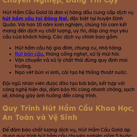
Hút Hầm Cầu Gold là đơn vị hàng đầu cung cấp dịch vụ
hút hầm cầu tại Đồng Nai
, đặc biệt tại huyện Định
Quán. Với hơn 10 năm kinh nghiệm, chúng tôi cam kết
mang đến dịch vụ chất lượng, uy tín, đáp ứng mọi yêu
cầu của khách hàng. Các dịch vụ chính bao gồm:
Hút hầm cầu hộ gia đình, chung cư, nhà hàng.
Rút bồn cầu
, thông cống nghẹt, xử lý mùi hôi.
Vận chuyển và xử lý chất thải đúng quy định môi
trường.
Nạo vét bùn vi sinh, cải tạo hệ thống thoát nước.
Đội ngũ nhân viên được đào tạo bài bản, kết hợp với
công nghệ hiện đại, đảm bảo thi công nhanh chóng, sạch
sẽ, không gây ảnh hưởng đến công trình.
Quy Trình Hút Hầm Cầu Khoa Học,
An Toàn và Vệ Sinh
Để đảm bảo chất lượng dịch vụ, Hút Hầm Cầu Gold áp
dụng quy trình hút hầm cầu chuyên nghiệp gồm 5 bước: