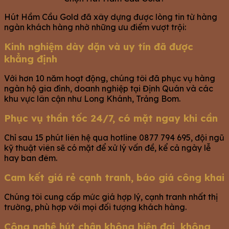
Hút Hầm Cầu Gold đã xây dựng được lòng tin từ hàng
ngàn khách hàng nhờ những ưu điểm vượt trội:
Kinh nghiệm dày dặn và uy tín đã được
khẳng định
Với hơn 10 năm hoạt động, chúng tôi đã phục vụ hàng
ngàn hộ gia đình, doanh nghiệp tại Định Quán và các
khu vực lân cận như Long Khánh, Trảng Bom.
Phục vụ thần tốc 24/7, có mặt ngay khi cần
Chỉ sau 15 phút liên hệ qua hotline 0877 794 695, đội ngũ
kỹ thuật viên sẽ có mặt để xử lý vấn đề, kể cả ngày lễ
hay ban đêm.
Cam kết giá rẻ cạnh tranh, báo giá công khai
Chúng tôi cung cấp mức giá hợp lý, cạnh tranh nhất thị
trường, phù hợp với mọi đối tượng khách hàng.
Công nghệ hút chân không hiện đại, không