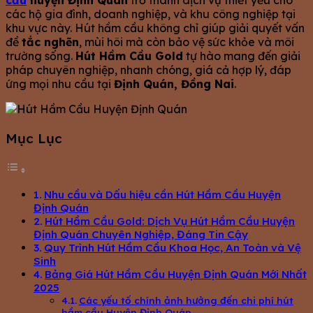
cầu
huyện Định Quán
trở thành dịch vụ thiết yếu cho
các hộ gia đình, doanh nghiệp, và khu công nghiệp tại
khu vực này. Hút hầm cầu không chỉ giúp giải quyết vấn
đề
tắc nghẽn
, mùi hôi mà còn bảo vệ sức khỏe và môi
trường sống.
Hút Hầm Cầu Gold
tự hào mang đến giải
pháp chuyên nghiệp, nhanh chóng, giá cả hợp lý, đáp
ứng mọi nhu cầu tại
Định Quán, Đồng Nai
.
Mục Lục
Nhu cầu và Dấu hiệu cần Hút Hầm Cầu Huyện
Định Quán
Hút Hầm Cầu Gold: Dịch Vụ Hút Hầm Cầu Huyện
Định Quán Chuyên Nghiệp, Đáng Tin Cậy
Quy Trình Hút Hầm Cầu Khoa Học, An Toàn và Vệ
Sinh
Bảng Giá Hút Hầm Cầu Huyện Định Quán Mới Nhất
2025
Các yếu tố chính ảnh hưởng đến chi phí hút
hầm cầu Huyện Định Quán