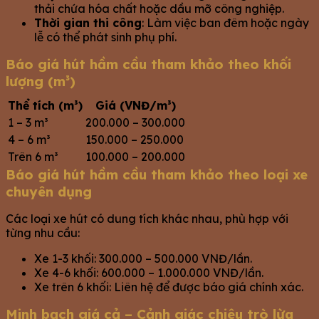
thải chứa hóa chất hoặc dầu mỡ công nghiệp.
Thời gian thi công
: Làm việc ban đêm hoặc ngày
lễ có thể phát sinh phụ phí.
Báo giá hút hầm cầu tham khảo theo khối
lượng (m³)
Thể tích (m³)
Giá (VNĐ/m³)
1 – 3 m³
200.000 – 300.000
4 – 6 m³
150.000 – 250.000
Trên 6 m³
100.000 – 200.000
Báo giá hút hầm cầu tham khảo theo loại xe
chuyên dụng
Các loại xe hút có dung tích khác nhau, phù hợp với
từng nhu cầu:
Xe 1-3 khối: 300.000 – 500.000 VNĐ/lần.
Xe 4-6 khối: 600.000 – 1.000.000 VNĐ/lần.
Xe trên 6 khối: Liên hệ để được báo giá chính xác.
Minh bạch giá cả – Cảnh giác chiêu trò lừa