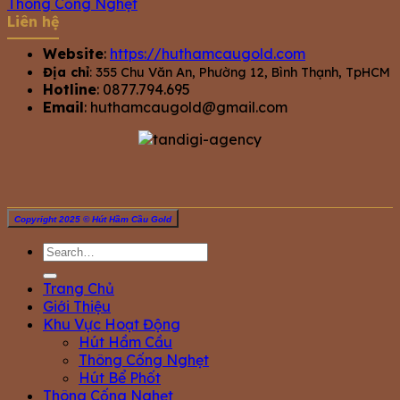
Thông Cống Nghẹt
Liên hệ
Website
:
https://huthamcaugold.com
Địa chỉ
: 355 Chu Văn An, Phường 12, Bình Thạnh, TpHCM
Hotline
: 0877.794.695
Email
:
huthamcaugold@gmail.com
Copyright 2025 © Hút Hầm Cầu Gold
Trang Chủ
Giới Thiệu
Khu Vực Hoạt Động
Hút Hầm Cầu
Thông Cống Nghẹt
Hút Bể Phốt
Thông Cống Nghẹt