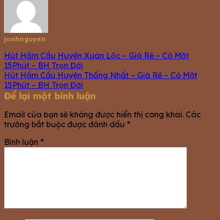
jonhnguyen
Hút Hầm Cầu Huyện Xuân Lộc – Giá Rẻ – Có Mặt
15Phút – BH Trọn Đời
Hút Hầm Cầu Huyện Thống Nhất – Giá Rẻ – Có Mặt
15Phút – BH Trọn Đời
Để lại một bình luận
Email của bạn sẽ không được hiển thị công khai.
Các
trường bắt buộc được đánh dấu
*
Bình luận
*