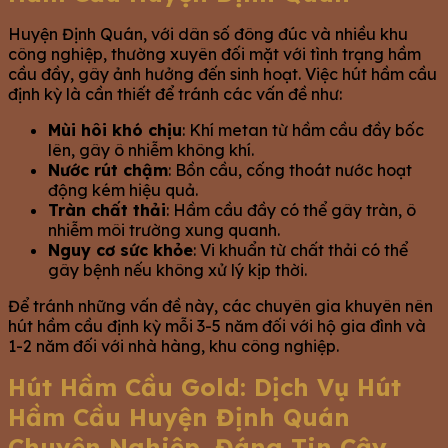
Huyện Định Quán, với dân số đông đúc và nhiều khu
công nghiệp, thường xuyên đối mặt với tình trạng hầm
cầu đầy, gây ảnh hưởng đến sinh hoạt. Việc hút hầm cầu
định kỳ là cần thiết để tránh các vấn đề như:
Mùi hôi khó chịu
: Khí metan từ hầm cầu đầy bốc
lên, gây ô nhiễm không khí.
Nước rút chậm
: Bồn cầu, cống thoát nước hoạt
động kém hiệu quả.
Tràn chất thải
: Hầm cầu đầy có thể gây tràn, ô
nhiễm môi trường xung quanh.
Nguy cơ sức khỏe
: Vi khuẩn từ chất thải có thể
gây bệnh nếu không xử lý kịp thời.
Để tránh những vấn đề này, các chuyên gia khuyên nên
hút hầm cầu định kỳ mỗi 3-5 năm đối với hộ gia đình và
1-2 năm đối với nhà hàng, khu công nghiệp.
Hút Hầm Cầu Gold: Dịch Vụ Hút
Hầm Cầu Huyện Định Quán
Chuyên Nghiệp, Đáng Tin Cậy