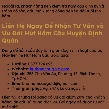
Ngoài ra, khách hàng nên kiểm tra hầm cầu định kỳ và
tránh đổ rác, dầu mỡ xuống cống để kéo dài tuổi thọ
hầm.
Liên Hệ Ngay Để Nhận Tư Vấn và
Ưu Đãi Hút Hầm Cầu Huyện Định
Quán
Đừng để hầm cầu đầy làm gián đoạn sinh hoạt của bạn!
Hãy liên hệ Hút Hầm Cầu Gold qua:
Hotline
: 0877 794 695.
Website
:
huthamcaugold.com
.
Địa chỉ
: 355 Chu Văn An, Phường 12, Bình Thạnh,
TpHCM.
Email
:
huthamcaugold@gmail.com
.
Thời gian phục vụ
: 24/7, kể cả ngày lễ.
Hiện tại, chúng tôi đang có ưu đãi giảm 20% cho khách
hàng lần đầu sử dụng dịch vụ. Gọi ngay để được tư vấn
miễn phí!