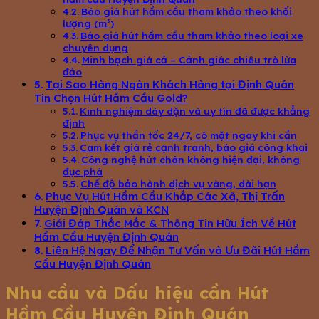
Báo giá hút hầm cầu tham khảo theo khối
lượng (m³)
Báo giá hút hầm cầu tham khảo theo loại xe
chuyên dụng
Minh bạch giá cả – Cảnh giác chiêu trò lừa
đảo
Tại Sao Hàng Ngàn Khách Hàng tại Định Quán
Tin Chọn Hút Hầm Cầu Gold?
Kinh nghiệm dày dặn và uy tín đã được khẳng
định
Phục vụ thần tốc 24/7, có mặt ngay khi cần
Cam kết giá rẻ cạnh tranh, báo giá công khai
Công nghệ hút chân không hiện đại, không
đục phá
Chế độ bảo hành dịch vụ vàng, dài hạn
Phục Vụ Hút Hầm Cầu Khắp Các Xã, Thị Trấn
Huyện Định Quán và KCN
Giải Đáp Thắc Mắc & Thông Tin Hữu Ích Về Hút
Hầm Cầu Huyện Định Quán
Liên Hệ Ngay Để Nhận Tư Vấn và Ưu Đãi Hút Hầm
Cầu Huyện Định Quán
Nhu cầu và Dấu hiệu cần Hút
Hầm Cầu Huyện Định Quán