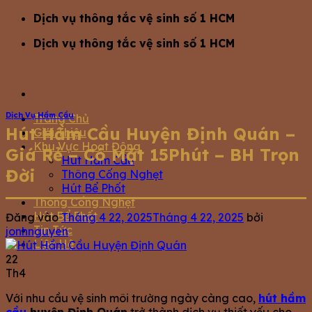
Bỏ
Dịch vụ thông tắc vệ sinh số 1 HCM
qua
Dịch vụ thông tắc vệ sinh số 1 HCM
nội
dung
Dịch Vụ Hầm Cầu
Trang Chủ
Hút Hầm Cầu Huyện Định Quán –
Giới Thiệu
Khu Vực Hoạt Động
Giá Rẻ – Có Mặt 15Phút – BH Trọn
Hút Hầm Cầu
Đời
Thông Cống Nghẹt
Hút Bể Phốt
Thông Cống Nghẹt
Hút Bể Phốt
Đăng vào
Tháng 4 22, 2025
Tháng 4 22, 2025
bởi
Tin Tức
jonhnguyen
Liện Hệ
22
Th4
Với nhu cầu vệ sinh môi trường ngày càng cao,
hút hầm