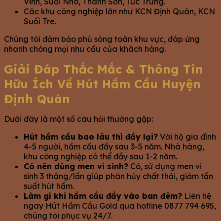
Vinh, Suối Nho, Thanh Sơn, Túc Trưng.
Các khu công nghiệp lớn như KCN Định Quán, KCN
Suối Tre.
Chúng tôi đảm bảo phủ sóng toàn khu vực, đáp ứng
nhanh chóng mọi nhu cầu của khách hàng.
Giải Đáp Thắc Mắc & Thông Tin
Hữu Ích Về Hút Hầm Cầu Huyện
Định Quán
Dưới đây là một số câu hỏi thường gặp:
Hút hầm cầu bao lâu thì đầy lại?
Với hộ gia đình
4-5 người, hầm cầu đầy sau 3-5 năm. Nhà hàng,
khu công nghiệp có thể đầy sau 1-2 năm.
Có nên dùng men vi sinh?
Có, sử dụng men vi
sinh 3 tháng/lần giúp phân hủy chất thải, giảm tần
suất hút hầm.
Làm gì khi hầm cầu đầy vào ban đêm?
Liên hệ
ngay Hút Hầm Cầu Gold qua hotline 0877 794 695,
chúng tôi phục vụ 24/7.