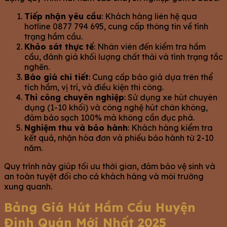
Tiếp nhận yêu cầu
: Khách hàng liên hệ qua
hotline 0877 794 695, cung cấp thông tin về tình
trạng hầm cầu.
Khảo sát thực tế
: Nhân viên đến kiểm tra hầm
cầu, đánh giá khối lượng chất thải và tình trạng tắc
nghẽn.
Báo giá chi tiết
: Cung cấp báo giá dựa trên thể
tích hầm, vị trí, và điều kiện thi công.
Thi công chuyên nghiệp
: Sử dụng xe hút chuyên
dụng (1-10 khối) và công nghệ hút chân không,
đảm bảo sạch 100% mà không cần đục phá.
Nghiệm thu và bảo hành
: Khách hàng kiểm tra
kết quả, nhận hóa đơn và phiếu bảo hành từ 2-10
năm.
Quy trình này giúp tối ưu thời gian, đảm bảo vệ sinh và
an toàn tuyệt đối cho cả khách hàng và môi trường
xung quanh.
Bảng Giá Hút Hầm Cầu Huyện
Định Quán Mới Nhất 2025