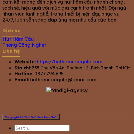
cam kết mang đến dịch vụ hút hầm cầu nhanh chóng,
sạch sẽ, hiệu quả với mức giá cạnh tranh nhất. Đội ngũ
nhân viên lành nghề, trang thiết bị hiện đại, phục vụ
24/7, luôn sẵn sàng đáp ứng mọi nhu cầu của bạn.
Dịch vụ
Hút Hầm Cầu
Thông Cống Nghẹt
Liên hệ
Website
:
https://huthamcaugold.com
Địa chỉ
: 355 Chu Văn An, Phường 12, Bình Thạnh, TpHCM
Hotline
: 0877.794.695
Email
:
huthamcaugold@gmail.com
Copyright 2025 © Hút Hầm Cầu Gold