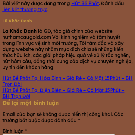
Bài viết này được đăng trong
Hút Bể Phốt
. Đánh dấu
liên kết thường trực
.
Lữ Khắc Danh
La Khắc Danh
là GĐ, tác giả chính của website
huthamcaugold.com Với kinh nghiệm và tâm huyết
trong lĩnh vực vệ sinh môi trường, Tôi tâm đắc và xây
dựng website này nhằm mục đích chia sẻ những kiến
thức hữu ích, các giải pháp hiệu quả về xử lý tắc nghẽn,
hút hầm cầu, đồng thời cung cấp dịch vụ chuyên nghiệp,
uy tín đến khách hàng
Hút Bể Phốt Tại Hòa Bình – Giá Rẻ – Có Mặt 15Phút – BH
Trọn Đời
Hút Bể Phốt Tại Điện Biên – Giá Rẻ – Có Mặt 15Phút –
BH Trọn Đời
Để lại một bình luận
Email của bạn sẽ không được hiển thị công khai.
Các
trường bắt buộc được đánh dấu
*
Bình luận
*