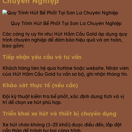
Chuyên Nghiệp
Quy Trình Hút Bể Phốt Tại Sơn La Chuyên Nghiệp
Các công ty uy tín như Hút Hầm Cầu Gold áp dụng quy
trình chuyên nghiệp để đảm bảo hiệu quả và an toàn,
bao gồm:
Tiếp nhận yêu cầu và tư vấn
Khách hàng liên hệ qua hotline hoặc website. Nhân viên
của Hút Hầm Cầu Gold tư vấn sơ bộ, ghi nhận thông tin.
Khảo sát thực tế (nếu cần)
Đội kỹ thuật kiểm tra bể phốt, xác định dung tích và vị
trí để chọn xe hút phù hợp.
Triển khai xe hút và thiết bị chuyên dụng
Xe hút chân không (1–25 khối) được điều đến, lắp đặt
cẩn thận để tránh hư hại công trình.