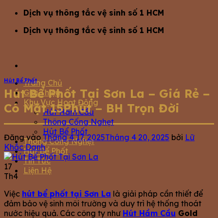
Bỏ
Dịch vụ thông tắc vệ sinh số 1 HCM
qua
Dịch vụ thông tắc vệ sinh số 1 HCM
nội
dung
Hút Bể Phốt
Trang Chủ
Hút Bể Phốt Tại Sơn La – Giá Rẻ –
Giới Thiệu
Khu Vực Hoạt Động
Có Mặt 15Phút – BH Trọn Đời
Hút Hầm Cầu
Thông Cống Nghẹt
Hút Bể Phốt
Đăng vào
Tháng 4 17, 2025
Tháng 4 20, 2025
bởi
Lữ
Thông Cống Nghẹt
Khắc Danh
Hút Bể Phốt
Tin Tức
17
Liện Hệ
Th4
Việc
hút bể phốt tại Sơn La
là giải pháp cần thiết để
đảm bảo vệ sinh môi trường và duy trì hệ thống thoát
nước hiệu quả. Các công ty như
Hút Hầm Cầu
Gold