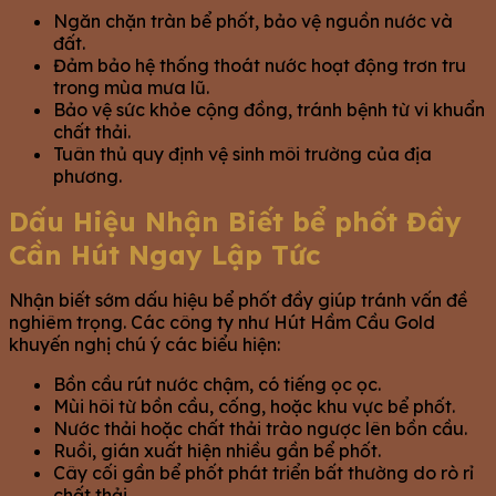
Ngăn chặn tràn bể phốt, bảo vệ nguồn nước và
đất.
Đảm bảo hệ thống thoát nước hoạt động trơn tru
trong mùa mưa lũ.
Bảo vệ sức khỏe cộng đồng, tránh bệnh từ vi khuẩn
chất thải.
Tuân thủ quy định vệ sinh môi trường của địa
phương.
Dấu Hiệu Nhận Biết bể phốt Đầy
Cần Hút Ngay Lập Tức
Nhận biết sớm dấu hiệu bể phốt đầy giúp tránh vấn đề
nghiêm trọng. Các công ty như Hút Hầm Cầu Gold
khuyến nghị chú ý các biểu hiện:
Bồn cầu rút nước chậm, có tiếng ọc ọc.
Mùi hôi từ bồn cầu, cống, hoặc khu vực bể phốt.
Nước thải hoặc chất thải trào ngược lên bồn cầu.
Ruồi, gián xuất hiện nhiều gần bể phốt.
Cây cối gần bể phốt phát triển bất thường do rò rỉ
chất thải.