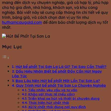
mang đến dịch vụ chuyên nghiệp, giá cả hợp lý, phù hợp
cho hộ gia đình, nhà hàng, khách sạn, và khu công
nghiệp. Bài viết này sẽ cung cấp thông tin chi tiết về quy
trình, bảng giá, và cách chọn đơn vị uy tín như
huthamcaugold.com
để đảm bảo chất lượng dịch vụ tốt
nhất.
Mục Lục
Hút bể phốt Tại Sơn La Là Gì? Tại Sao Cần Thiết?
Dấu Hiệu Nhận Biết bể phốt Đầy Cần Hút Ngay
Lập Tức
Bao Lâu Nên Hút bể phốt Một Lần Tại Sơn La?
Quy Trình Hút bể phốt Tại Sơn La Chuyên Nghiệp
Tiếp nhận yêu cầu và tư vấn
Khảo sát thực tế (nếu cần)
Triển khai xe hút và thiết bị chuyên dụng
Thực hiện hút chất thải
Xử lý chất thải đúng nơi quy định
Nghiệm thu và bàn giao