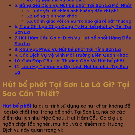
Bảng Giá Dịch Vụ Hút bể phốt Tại Sơn La Mới Nhất
Các yếu tố chính ảnh hưởng đến chi phí
Bảng giá tham khảo
Cảnh giác với chiêu trò báo giá rẻ bất thường
Tiêu Chí Lựa Chọn Công Ty Hút bể phốt Uy Tín Tại
Sơn La
Hút Hầm Cầu Gold: Dịch Vụ Hút bể phốt Hàng Đầu
Sơn La
Khu Vực Phục Vụ Hút bể phốt Tại Tỉnh Sơn La
Các Dịch Vụ Vệ Sinh Môi Trường Liên Quan Khác
Giải Đáp Câu Hỏi Thường Gặp Về Hút bể phốt
Liên Hệ Tư Vấn và Đặt Lịch Hút bể phốt Tại Sơn
La
Hút bể phốt Tại Sơn La Là Gì? Tại
Sao Cần Thiết?
Hút bể phốt
là quá trình sử dụng xe hút chân không để
loại bỏ chất thải trong bể phốt. Tại Sơn La, nơi có các
điểm du lịch như Mộc Châu, Hút Hầm Cầu Gold giúp
ngăn chặn tắc nghẽn, mùi hôi, và ô nhiễm môi trường.
Dịch vụ này quan trọng vì: