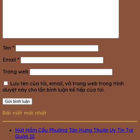
Tên
*
Email
*
Trang web
Lưu tên của tôi, email, và trang web trong trình
duyệt này cho lần bình luận kế tiếp của tôi.
Bài viết mới nhất
Hút Hầm Cầu Phường Tân Hưng Thuận Uy Tín Tại
Quận 12