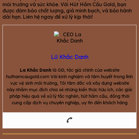
môi trường và sức khỏe. Với Hút Hầm Cầu Gold, bạn
được đảm bảo chất lượng, giá minh bạch, và bảo hành
dài hạn. Liên hệ ngay để xử lý kịp thời!
Lữ Khắc Danh
La Khắc Danh
là GĐ, tác giả chính của website
huthamcaugold.com Với kinh nghiệm và tâm huyết trong lĩnh
vực vệ sinh môi trường, Tôi tâm đắc và xây dựng website
này nhằm mục đích chia sẻ những kiến thức hữu ích, các giải
pháp hiệu quả về xử lý tắc nghẽn, hút hầm cầu, đồng thời
cung cấp dịch vụ chuyên nghiệp, uy tín đến khách hàng