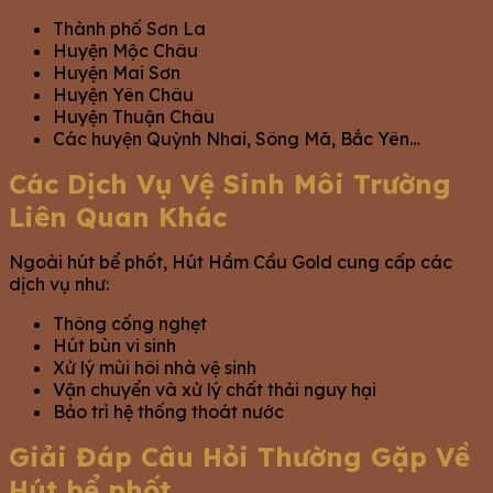
Thành phố Sơn La
Huyện Mộc Châu
Huyện Mai Sơn
Huyện Yên Châu
Huyện Thuận Châu
Các huyện Quỳnh Nhai, Sông Mã, Bắc Yên…
Các Dịch Vụ Vệ Sinh Môi Trường
Liên Quan Khác
Ngoài hút bể phốt, Hút Hầm Cầu Gold cung cấp các
dịch vụ như:
Thông cống nghẹt
Hút bùn vi sinh
Xử lý mùi hôi nhà vệ sinh
Vận chuyển và xử lý chất thải nguy hại
Bảo trì hệ thống thoát nước
Giải Đáp Câu Hỏi Thường Gặp Về
Hút bể phốt