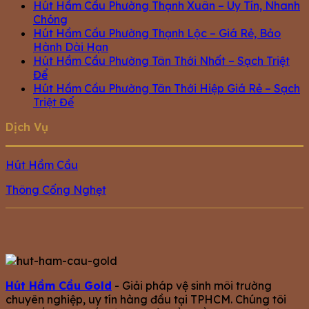
Hút Hầm Cầu Phường Thạnh Xuân – Uy Tín, Nhanh
Chóng
Hút Hầm Cầu Phường Thạnh Lộc – Giá Rẻ, Bảo
Hành Dài Hạn
Hút Hầm Cầu Phường Tân Thới Nhất – Sạch Triệt
Để
Hút Hầm Cầu Phường Tân Thới Hiệp Giá Rẻ – Sạch
Triệt Để
Dịch Vụ
Hút Hầm Cầu
Thông Cống Nghẹt
Hút Hầm Cầu Gold
- Giải pháp vệ sinh môi trường
chuyên nghiệp, uy tín hàng đầu tại TPHCM. Chúng tôi