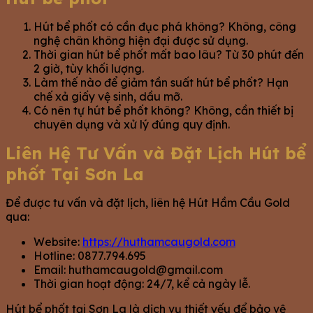
Hút bể phốt có cần đục phá không? Không, công
nghệ chân không hiện đại được sử dụng.
Thời gian hút bể phốt mất bao lâu? Từ 30 phút đến
2 giờ, tùy khối lượng.
Làm thế nào để giảm tần suất hút bể phốt? Hạn
chế xả giấy vệ sinh, dầu mỡ.
Có nên tự hút bể phốt không? Không, cần thiết bị
chuyên dụng và xử lý đúng quy định.
Liên Hệ Tư Vấn và Đặt Lịch Hút bể
phốt Tại Sơn La
Để được tư vấn và đặt lịch, liên hệ Hút Hầm Cầu Gold
qua:
Website:
https://huthamcaugold.com
Hotline: 0877.794.695
Email:
huthamcaugold@gmail.com
Thời gian hoạt động: 24/7, kể cả ngày lễ.
Hút bể phốt tại Sơn La là dịch vụ thiết yếu để bảo vệ