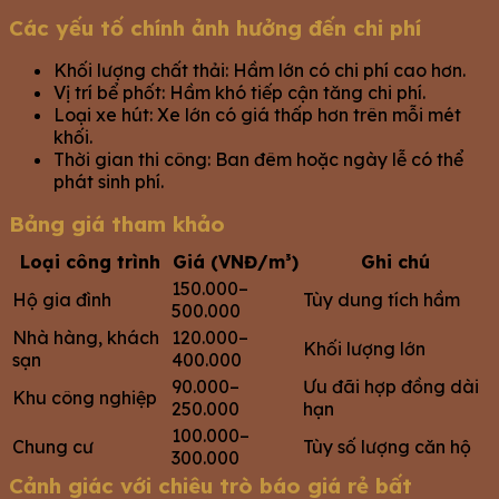
Các yếu tố chính ảnh hưởng đến chi phí
Khối lượng chất thải: Hầm lớn có chi phí cao hơn.
Vị trí bể phốt: Hầm khó tiếp cận tăng chi phí.
Loại xe hút: Xe lớn có giá thấp hơn trên mỗi mét
khối.
Thời gian thi công: Ban đêm hoặc ngày lễ có thể
phát sinh phí.
Bảng giá tham khảo
Loại công trình
Giá (VNĐ/m³)
Ghi chú
150.000–
Hộ gia đình
Tùy dung tích hầm
500.000
Nhà hàng, khách
120.000–
Khối lượng lớn
sạn
400.000
90.000–
Ưu đãi hợp đồng dài
Khu công nghiệp
250.000
hạn
100.000–
Chung cư
Tùy số lượng căn hộ
300.000
Cảnh giác với chiêu trò báo giá rẻ bất