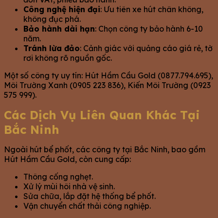
Công nghệ hiện đại
: Ưu tiên xe hút chân không,
không đục phá.
Bảo hành dài hạn
: Chọn công ty bảo hành 6-10
năm.
Tránh lừa đảo
: Cảnh giác với quảng cáo giá rẻ, tờ
rơi không rõ nguồn gốc.
Một số công ty uy tín: Hút Hầm Cầu Gold (0877.794.695),
Môi Trường Xanh (0905 223 836), Kiến Môi Trường (0923
575 999).
Các Dịch Vụ Liên Quan Khác Tại
Bắc Ninh
Ngoài hút bể phốt, các công ty tại Bắc Ninh, bao gồm
Hút Hầm Cầu Gold, còn cung cấp:
Thông cống nghẹt.
Xử lý mùi hôi nhà vệ sinh.
Sửa chữa, lắp đặt hệ thống bể phốt.
Vận chuyển chất thải công nghiệp.