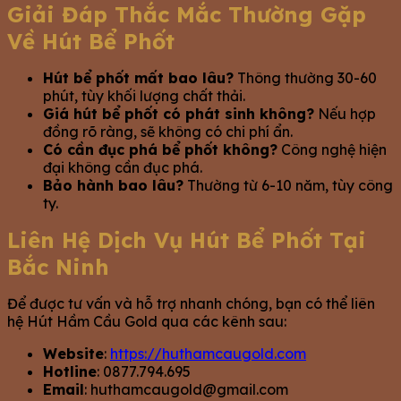
Giải Đáp Thắc Mắc Thường Gặp
Về Hút Bể Phốt
Hút bể phốt mất bao lâu?
Thông thường 30-60
phút, tùy khối lượng chất thải.
Giá hút bể phốt có phát sinh không?
Nếu hợp
đồng rõ ràng, sẽ không có chi phí ẩn.
Có cần đục phá bể phốt không?
Công nghệ hiện
đại không cần đục phá.
Bảo hành bao lâu?
Thường từ 6-10 năm, tùy công
ty.
Liên Hệ Dịch Vụ Hút Bể Phốt Tại
Bắc Ninh
Để được tư vấn và hỗ trợ nhanh chóng, bạn có thể liên
hệ Hút Hầm Cầu Gold qua các kênh sau:
Website
:
https://huthamcaugold.com
Hotline
: 0877.794.695
Email
:
huthamcaugold@gmail.com