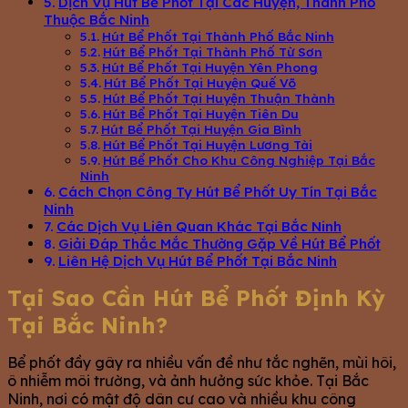
Dịch Vụ Hút Bể Phốt Tại Các Huyện, Thành Phố
Thuộc Bắc Ninh
Hút Bể Phốt Tại Thành Phố Bắc Ninh
Hút Bể Phốt Tại Thành Phố Từ Sơn
Hút Bể Phốt Tại Huyện Yên Phong
Hút Bể Phốt Tại Huyện Quế Võ
Hút Bể Phốt Tại Huyện Thuận Thành
Hút Bể Phốt Tại Huyện Tiên Du
Hút Bể Phốt Tại Huyện Gia Bình
Hút Bể Phốt Tại Huyện Lương Tài
Hút Bể Phốt Cho Khu Công Nghiệp Tại Bắc
Ninh
Cách Chọn Công Ty Hút Bể Phốt Uy Tín Tại Bắc
Ninh
Các Dịch Vụ Liên Quan Khác Tại Bắc Ninh
Giải Đáp Thắc Mắc Thường Gặp Về Hút Bể Phốt
Liên Hệ Dịch Vụ Hút Bể Phốt Tại Bắc Ninh
Tại Sao Cần Hút Bể Phốt Định Kỳ
Tại Bắc Ninh?
Bể phốt đầy gây ra nhiều vấn đề như tắc nghẽn, mùi hôi,
ô nhiễm môi trường, và ảnh hưởng sức khỏe. Tại Bắc
Ninh, nơi có mật độ dân cư cao và nhiều khu công