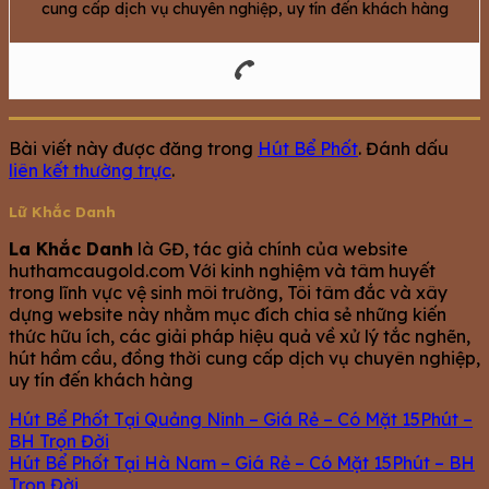
cung cấp dịch vụ chuyên nghiệp, uy tín đến khách hàng
Bài viết này được đăng trong
Hút Bể Phốt
. Đánh dấu
liên kết thường trực
.
Lữ Khắc Danh
La Khắc Danh
là GĐ, tác giả chính của website
huthamcaugold.com Với kinh nghiệm và tâm huyết
trong lĩnh vực vệ sinh môi trường, Tôi tâm đắc và xây
dựng website này nhằm mục đích chia sẻ những kiến
thức hữu ích, các giải pháp hiệu quả về xử lý tắc nghẽn,
hút hầm cầu, đồng thời cung cấp dịch vụ chuyên nghiệp,
uy tín đến khách hàng
Hút Bể Phốt Tại Quảng Ninh – Giá Rẻ – Có Mặt 15Phút –
BH Trọn Đời
Hút Bể Phốt Tại Hà Nam – Giá Rẻ – Có Mặt 15Phút – BH
Trọn Đời