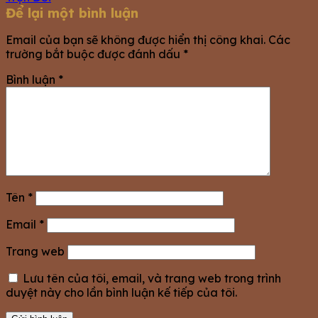
Để lại một bình luận
Email của bạn sẽ không được hiển thị công khai.
Các
trường bắt buộc được đánh dấu
*
Bình luận
*
Tên
*
Email
*
Trang web
Lưu tên của tôi, email, và trang web trong trình
duyệt này cho lần bình luận kế tiếp của tôi.