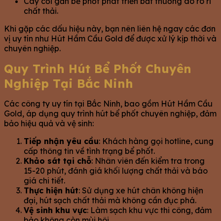
Cây cối gần bể phốt phát triển bất thường do rò rỉ
chất thải.
Khi gặp các dấu hiệu này, bạn nên liên hệ ngay các đơn
vị uy tín như Hút Hầm Cầu Gold để được xử lý kịp thời và
chuyên nghiệp.
Quy Trình Hút Bể Phốt Chuyên
Nghiệp Tại Bắc Ninh
Các công ty uy tín tại Bắc Ninh, bao gồm Hút Hầm Cầu
Gold, áp dụng quy trình hút bể phốt chuyên nghiệp, đảm
bảo hiệu quả và vệ sinh:
Tiếp nhận yêu cầu
: Khách hàng gọi hotline, cung
cấp thông tin về tình trạng bể phốt.
Khảo sát tại chỗ
: Nhân viên đến kiểm tra trong
15-20 phút, đánh giá khối lượng chất thải và báo
giá chi tiết.
Thực hiện hút
: Sử dụng xe hút chân không hiện
đại, hút sạch chất thải mà không cần đục phá.
Vệ sinh khu vực
: Làm sạch khu vực thi công, đảm
bảo không còn mùi hôi.