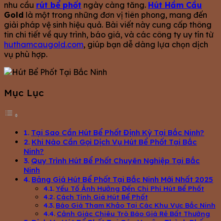
nhu cầu
rút bể phốt
ngày càng tăng.
Hút Hầm Cầu
Gold
là một trong những đơn vị tiên phong, mang đến
giải pháp vệ sinh hiệu quả. Bài viết này cung cấp thông
tin chi tiết về quy trình, báo giá, và các công ty uy tín từ
huthamcaugold.com
, giúp bạn dễ dàng lựa chọn dịch
vụ phù hợp.
Mục Lục
Tại Sao Cần Hút Bể Phốt Định Kỳ Tại Bắc Ninh?
Khi Nào Cần Gọi Dịch Vụ Hút Bể Phốt Tại Bắc
Ninh?
Quy Trình Hút Bể Phốt Chuyên Nghiệp Tại Bắc
Ninh
Bảng Giá Hút Bể Phốt Tại Bắc Ninh Mới Nhất 2025
Yếu Tố Ảnh Hưởng Đến Chi Phí Hút Bể Phốt
Cách Tính Giá Hút Bể Phốt
Báo Giá Tham Khảo Tại Các Khu Vực Bắc Ninh
Cảnh Giác Chiêu Trò Báo Giá Rẻ Bất Thường