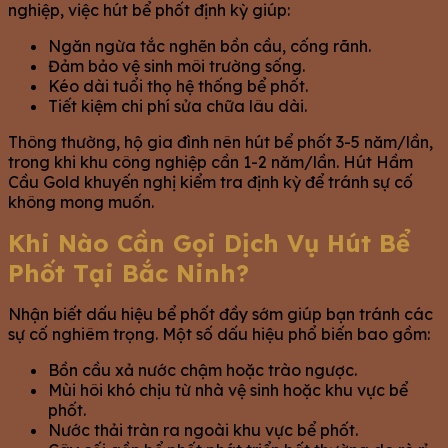
nghiệp, việc hút bể phốt định kỳ giúp:
Ngăn ngừa tắc nghẽn bồn cầu, cống rãnh.
Đảm bảo vệ sinh môi trường sống.
Kéo dài tuổi thọ hệ thống bể phốt.
Tiết kiệm chi phí sửa chữa lâu dài.
Thông thường, hộ gia đình nên hút bể phốt 3-5 năm/lần,
trong khi khu công nghiệp cần 1-2 năm/lần. Hút Hầm
Cầu Gold khuyến nghị kiểm tra định kỳ để tránh sự cố
không mong muốn.
Khi Nào Cần Gọi Dịch Vụ Hút Bể
Phốt Tại Bắc Ninh?
Nhận biết dấu hiệu bể phốt đầy sớm giúp bạn tránh các
sự cố nghiêm trọng. Một số dấu hiệu phổ biến bao gồm:
Bồn cầu xả nước chậm hoặc trào ngược.
Mùi hôi khó chịu từ nhà vệ sinh hoặc khu vực bể
phốt.
Nước thải tràn ra ngoài khu vực bể phốt.