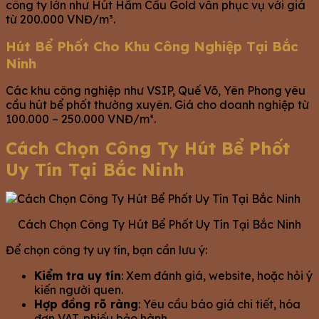
công ty lớn như Hút Hầm Cầu Gold vẫn phục vụ với giá
từ 200.000 VNĐ/m³.
Hút Bể Phốt Cho Khu Công Nghiệp Tại Bắc
Ninh
Các khu công nghiệp như VSIP, Quế Võ, Yên Phong yêu
cầu hút bể phốt thường xuyên. Giá cho doanh nghiệp từ
100.000 – 250.000 VNĐ/m³.
Cách Chọn Công Ty Hút Bể Phốt
Uy Tín Tại Bắc Ninh
Cách Chọn Công Ty Hút Bể Phốt Uy Tín Tại Bắc Ninh
Để chọn công ty uy tín, bạn cần lưu ý:
Kiểm tra uy tín
: Xem đánh giá, website, hoặc hỏi ý
kiến người quen.
Hợp đồng rõ ràng
: Yêu cầu báo giá chi tiết, hóa
đơn VAT, phiếu bảo hành.