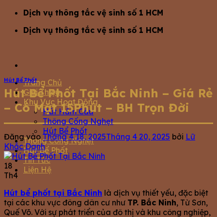
Bỏ
Dịch vụ thông tắc vệ sinh số 1 HCM
qua
Dịch vụ thông tắc vệ sinh số 1 HCM
nội
dung
Hút Bể Phốt
Trang Chủ
Hút Bể Phốt Tại Bắc Ninh – Giá Rẻ
Giới Thiệu
Khu Vực Hoạt Động
– Có Mặt 15Phút – BH Trọn Đời
Hút Hầm Cầu
Thông Cống Nghẹt
Hút Bể Phốt
Đăng vào
Tháng 4 18, 2025
Tháng 4 20, 2025
bởi
Lữ
Thông Cống Nghẹt
Khắc Danh
Hút Bể Phốt
Tin Tức
18
Liện Hệ
Th4
Hút bể phốt tại Bắc Ninh
là dịch vụ thiết yếu, đặc biệt
tại các khu vực đông dân cư như
TP. Bắc Ninh
, Từ Sơn,
Quế Võ. Với sự phát triển của đô thị và khu công nghiệp,