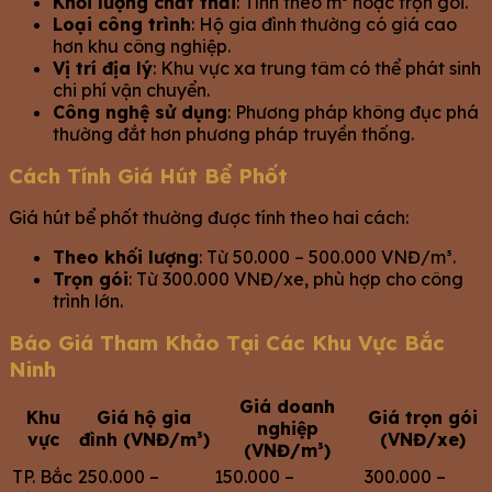
Khối lượng chất thải
: Tính theo m³ hoặc trọn gói.
Loại công trình
: Hộ gia đình thường có giá cao
hơn khu công nghiệp.
Vị trí địa lý
: Khu vực xa trung tâm có thể phát sinh
chi phí vận chuyển.
Công nghệ sử dụng
: Phương pháp không đục phá
thường đắt hơn phương pháp truyền thống.
Cách Tính Giá Hút Bể Phốt
Giá hút bể phốt thường được tính theo hai cách:
Theo khối lượng
: Từ 50.000 – 500.000 VNĐ/m³.
Trọn gói
: Từ 300.000 VNĐ/xe, phù hợp cho công
trình lớn.
Báo Giá Tham Khảo Tại Các Khu Vực Bắc
Ninh
Giá doanh
Khu
Giá hộ gia
Giá trọn gói
nghiệp
vực
đình (VNĐ/m³)
(VNĐ/xe)
(VNĐ/m³)
TP. Bắc
250.000 –
150.000 –
300.000 –