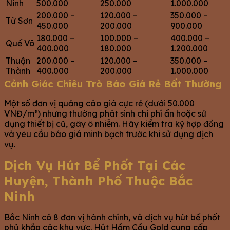
Ninh
500.000
250.000
1.000.000
200.000 –
120.000 –
350.000 –
Từ Sơn
450.000
200.000
900.000
180.000 –
100.000 –
400.000 –
Quế Võ
400.000
180.000
1.200.000
Thuận
200.000 –
120.000 –
350.000 –
Thành
400.000
200.000
1.000.000
Cảnh Giác Chiêu Trò Báo Giá Rẻ Bất Thường
Một số đơn vị quảng cáo giá cực rẻ (dưới 50.000
VNĐ/m³) nhưng thường phát sinh chi phí ẩn hoặc sử
dụng thiết bị cũ, gây ô nhiễm. Hãy kiểm tra kỹ hợp đồng
và yêu cầu báo giá minh bạch trước khi sử dụng dịch
vụ.
Dịch Vụ Hút Bể Phốt Tại Các
Huyện, Thành Phố Thuộc Bắc
Ninh
Bắc Ninh có 8 đơn vị hành chính, và dịch vụ hút bể phốt
phủ khắp các khu vực. Hút Hầm Cầu Gold cung cấp