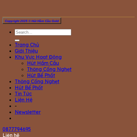
Copyright 2025 © Hút Hầm Cầu Gold
Trang Chủ
Giới Thiệu
Khu Vực Hoạt Động
Hút Hầm Cầu
Thông Cống Nghẹt
Hút Bể Phốt
Thông Cống Nghẹt
Hút Bể Phốt
Tin Tức
Liện Hệ
-
Newsletter
0877794695
Liên hệ