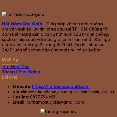
Hút Hầm Cầu Gold
- Giải pháp vệ sinh môi trường
chuyên nghiệp, uy tín hàng đầu tại TPHCM. Chúng tôi
cam kết mang đến dịch vụ hút hầm cầu nhanh chóng,
sạch sẽ, hiệu quả với mức giá cạnh tranh nhất. Đội ngũ
nhân viên lành nghề, trang thiết bị hiện đại, phục vụ
24/7, luôn sẵn sàng đáp ứng mọi nhu cầu của bạn.
Dịch vụ
Hút Hầm Cầu
Thông Cống Nghẹt
Liên hệ
Website
:
https://huthamcaugold.com
Địa chỉ
: 355 Chu Văn An, Phường 12, Bình Thạnh, TpHCM
Hotline
: 0877.794.695
Email
:
huthamcaugold@gmail.com