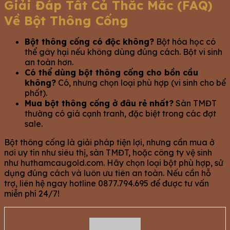
Giải Đáp Tất Cả Thắc Mắc (FAQ)
Về Bột Thông Cống
Bột thông cống có độc không?
Bột hóa học có
thể gây hại nếu không dùng đúng cách. Bột vi sinh
an toàn hơn.
Có thể dùng bột thông cống cho bồn cầu
không?
Có, nhưng chọn loại phù hợp (vi sinh cho bể
phốt).
Mua bột thông cống ở đâu rẻ nhất?
Sàn TMĐT
thường có giá cạnh tranh, đặc biệt trong các đợt
sale.
Bột thông cống là giải pháp tiện lợi, nhưng cần mua ở
nơi uy tín như siêu thị, sàn TMĐT, hoặc công ty vệ sinh
như huthamcaugold.com. Hãy chọn loại bột phù hợp, sử
dụng đúng cách và luôn ưu tiên an toàn. Nếu cần hỗ
trợ, liên hệ ngay hotline 0877.794.695 để được tư vấn
miễn phí 24/7!