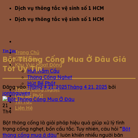
Bỏ
Dịch vụ thông tắc vệ sinh số 1 HCM
qua
Dịch vụ thông tắc vệ sinh số 1 HCM
nội
dung
Tin Tức
Trang Chủ
Bột Thông Cống Mua Ở Đâu Giá
Giới Thiệu
Khu Vực Hoạt Động
Tốt Uy Tín
Hút Hầm Cầu
Thông Cống Nghẹt
Hút Bể Phốt
Đăng vào
Tháng 4 21, 2025
Tháng 4 21, 2025
bởi
Thông Cống Nghẹt
jonhnguyen
Hút Bể Phốt
Tin Tức
21
Liện Hệ
Th4
Bột thông cống là giải pháp hiệu quả giúp xử lý tình
trạng cống nghẹt, bồn cầu tắc. Tuy nhiên, câu hỏi “
Bột
thông cống mua ở đâu
” luôn khiến nhiều người băn