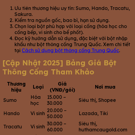
Ưu tiên thương hiệu uy tín: Sumo, Hando, Tracatu,
Sakura.
Kiểm tra nguồn gốc, bao bì, hạn sử dụng.
Chọn loại bột phù hợp với loại cống (hóa học cho
cống bếp, vi sinh cho bể phốt).
Đọc kỹ hướng dẫn sử dụng, đặc biệt với bột nhập
khẩu như bột thông cống Trung Quốc. Xem chi tiết
tại
Cách sử dụng bột thông cống Trung Quốc
.
[Cập Nhật 2025] Bảng Giá Bột
Thông Cống Tham Khảo
Thương
Giá
Loại
Nơi mua
hiệu
(VNĐ/gói)
Hóa
15.000 –
Sumo
Siêu thị, Shopee
học
30.000
20.000 –
Hando
Vi sinh
Lazada, Tiki
50.000
30.000 –
Siêu thị,
Tracatu
Vi sinh
60.000
huthamcaugold.com