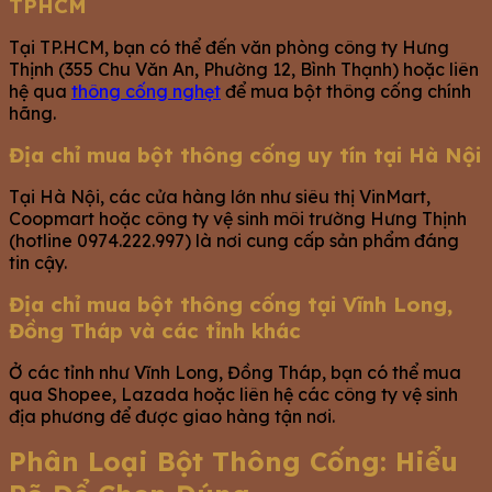
TPHCM
Tại TP.HCM, bạn có thể đến văn phòng công ty Hưng
Thịnh (355 Chu Văn An, Phường 12, Bình Thạnh) hoặc liên
hệ qua
thông cống nghẹt
để mua bột thông cống chính
hãng.
Địa chỉ mua bột thông cống uy tín tại Hà Nội
Tại Hà Nội, các cửa hàng lớn như siêu thị VinMart,
Coopmart hoặc công ty vệ sinh môi trường Hưng Thịnh
(hotline 0974.222.997) là nơi cung cấp sản phẩm đáng
tin cậy.
Địa chỉ mua bột thông cống tại Vĩnh Long,
Đồng Tháp và các tỉnh khác
Ở các tỉnh như Vĩnh Long, Đồng Tháp, bạn có thể mua
qua Shopee, Lazada hoặc liên hệ các công ty vệ sinh
địa phương để được giao hàng tận nơi.
Phân Loại Bột Thông Cống: Hiểu