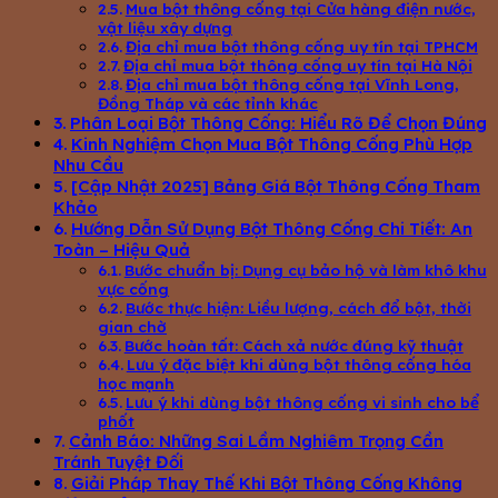
Mua bột thông cống tại Cửa hàng điện nước,
vật liệu xây dựng
Địa chỉ mua bột thông cống uy tín tại TPHCM
Địa chỉ mua bột thông cống uy tín tại Hà Nội
Địa chỉ mua bột thông cống tại Vĩnh Long,
Đồng Tháp và các tỉnh khác
Phân Loại Bột Thông Cống: Hiểu Rõ Để Chọn Đúng
Kinh Nghiệm Chọn Mua Bột Thông Cống Phù Hợp
Nhu Cầu
[Cập Nhật 2025] Bảng Giá Bột Thông Cống Tham
Khảo
Hướng Dẫn Sử Dụng Bột Thông Cống Chi Tiết: An
Toàn – Hiệu Quả
Bước chuẩn bị: Dụng cụ bảo hộ và làm khô khu
vực cống
Bước thực hiện: Liều lượng, cách đổ bột, thời
gian chờ
Bước hoàn tất: Cách xả nước đúng kỹ thuật
Lưu ý đặc biệt khi dùng bột thông cống hóa
học mạnh
Lưu ý khi dùng bột thông cống vi sinh cho bể
phốt
Cảnh Báo: Những Sai Lầm Nghiêm Trọng Cần
Tránh Tuyệt Đối
Giải Pháp Thay Thế Khi Bột Thông Cống Không