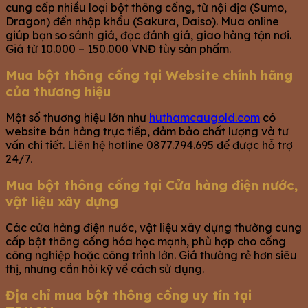
cung cấp nhiều loại bột thông cống, từ nội địa (Sumo,
Dragon) đến nhập khẩu (Sakura, Daiso). Mua online
giúp bạn so sánh giá, đọc đánh giá, giao hàng tận nơi.
Giá từ 10.000 – 150.000 VNĐ tùy sản phẩm.
Mua bột thông cống tại Website chính hãng
của thương hiệu
Một số thương hiệu lớn như
huthamcaugold.com
có
website bán hàng trực tiếp, đảm bảo chất lượng và tư
vấn chi tiết. Liên hệ hotline 0877.794.695 để được hỗ trợ
24/7.
Mua bột thông cống tại Cửa hàng điện nước,
vật liệu xây dựng
Các cửa hàng điện nước, vật liệu xây dựng thường cung
cấp bột thông cống hóa học mạnh, phù hợp cho cống
công nghiệp hoặc công trình lớn. Giá thường rẻ hơn siêu
thị, nhưng cần hỏi kỹ về cách sử dụng.
Địa chỉ mua bột thông cống uy tín tại