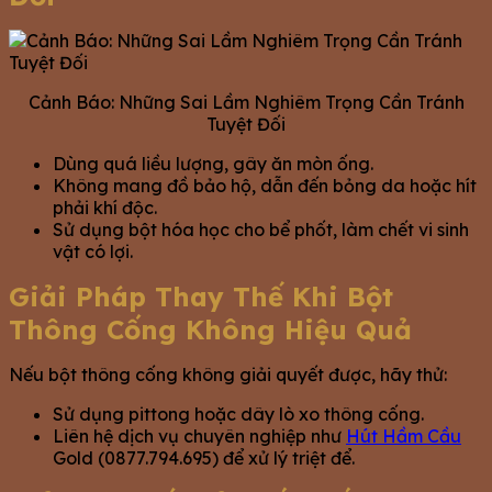
Cảnh Báo: Những Sai Lầm Nghiêm Trọng Cần Tránh
Tuyệt Đối
Dùng quá liều lượng, gây ăn mòn ống.
Không mang đồ bảo hộ, dẫn đến bỏng da hoặc hít
phải khí độc.
Sử dụng bột hóa học cho bể phốt, làm chết vi sinh
vật có lợi.
Giải Pháp Thay Thế Khi Bột
Thông Cống Không Hiệu Quả
Nếu bột thông cống không giải quyết được, hãy thử:
Sử dụng pittong hoặc dây lò xo thông cống.
Liên hệ dịch vụ chuyên nghiệp như
Hút Hầm Cầu
Gold (0877.794.695) để xử lý triệt để.