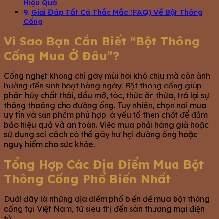
Hiệu Quả
Giải Đáp Tất Cả Thắc Mắc (FAQ) Về Bột Thông
Cống
Vì Sao Bạn Cần Biết “Bột Thông
Cống Mua Ở Đâu”?
Cống nghẹt không chỉ gây mùi hôi khó chịu mà còn ảnh
hưởng đến sinh hoạt hàng ngày. Bột thông cống giúp
phân hủy chất thải, dầu mỡ, tóc, thức ăn thừa, trả lại sự
thông thoáng cho đường ống. Tuy nhiên, chọn nơi mua
uy tín và sản phẩm phù hợp là yếu tố then chốt để đảm
bảo hiệu quả và an toàn. Việc mua phải hàng giả hoặc
sử dụng sai cách có thể gây hư hại đường ống hoặc
nguy hiểm cho sức khỏe.
Tổng Hợp Các Địa Điểm Mua Bột
Thông Cống Phổ Biến Nhất
Dưới đây là những địa điểm phổ biến để mua bột thông
cống tại Việt Nam, từ siêu thị đến sàn thương mại điện
tử.