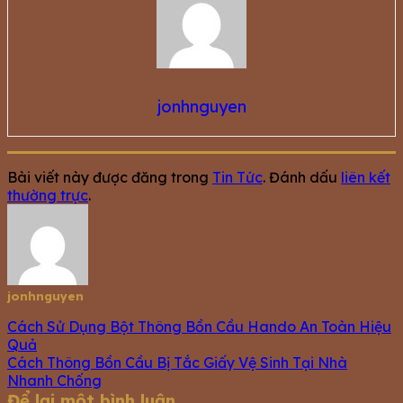
jonhnguyen
Bài viết này được đăng trong
Tin Tức
. Đánh dấu
liên kết
thường trực
.
jonhnguyen
Cách Sử Dụng Bột Thông Bồn Cầu Hando An Toàn Hiệu
Quả
Cách Thông Bồn Cầu Bị Tắc Giấy Vệ Sinh Tại Nhà
Nhanh Chống
Để lại một bình luận