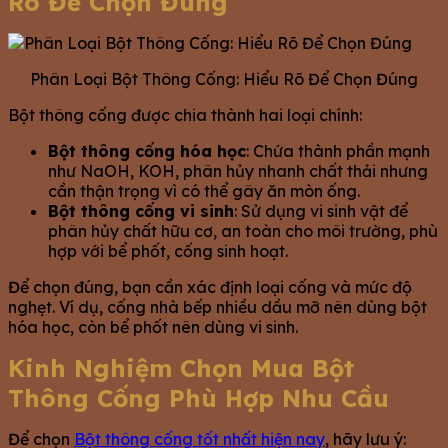
Rõ Để Chọn Đúng
Phân Loại Bột Thông Cống: Hiểu Rõ Để Chọn Đúng
Bột thông cống được chia thành hai loại chính:
Bột thông cống hóa học
: Chứa thành phần mạnh
như NaOH, KOH, phân hủy nhanh chất thải nhưng
cần thận trọng vì có thể gây ăn mòn ống.
Bột thông cống vi sinh
: Sử dụng vi sinh vật để
phân hủy chất hữu cơ, an toàn cho môi trường, phù
hợp với bể phốt, cống sinh hoạt.
Để chọn đúng, bạn cần xác định loại cống và mức độ
nghẹt. Ví dụ, cống nhà bếp nhiều dầu mỡ nên dùng bột
hóa học, còn bể phốt nên dùng vi sinh.
Kinh Nghiệm Chọn Mua Bột
Thông Cống Phù Hợp Nhu Cầu
Để chọn
Bột thông cống tốt nhất hiện nay
, hãy lưu ý: