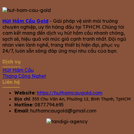
Hút Hầm Cầu Gold
- Giải pháp vệ sinh môi trường
chuyên nghiệp, uy tín hàng đầu tại TPHCM. Chúng tôi
cam kết mang đến dịch vụ hút hầm cầu nhanh chóng,
sạch sẽ, hiệu quả với mức giá cạnh tranh nhất. Đội ngũ
nhân viên lành nghề, trang thiết bị hiện đại, phục vụ
24/7, luôn sẵn sàng đáp ứng mọi nhu cầu của bạn.
Dịch vụ
Hút Hầm Cầu
Thông Cống Nghẹt
Liên hệ
Website
:
https://huthamcaugold.com
Địa chỉ
: 355 Chu Văn An, Phường 12, Bình Thạnh, TpHCM
Hotline
: 0877.794.695
Email
:
huthamcaugold@gmail.com