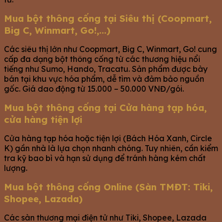
Mua bột thông cống tại Siêu thị (Coopmart,
Big C, Winmart, Go!,…)
Các siêu thị lớn như Coopmart, Big C, Winmart, Go! cung
cấp đa dạng bột thông cống từ các thương hiệu nổi
tiếng như Sumo, Hando, Tracatu. Sản phẩm được bày
bán tại khu vực hóa phẩm, dễ tìm và đảm bảo nguồn
gốc. Giá dao động từ 15.000 – 50.000 VNĐ/gói.
Mua bột thông cống tại Cửa hàng tạp hóa,
cửa hàng tiện lợi
Cửa hàng tạp hóa hoặc tiện lợi (Bách Hóa Xanh, Circle
K) gần nhà là lựa chọn nhanh chóng. Tuy nhiên, cần kiểm
tra kỹ bao bì và hạn sử dụng để tránh hàng kém chất
lượng.
Mua bột thông cống Online (Sàn TMĐT: Tiki,
Shopee, Lazada)
Các sàn thương mại điện tử như Tiki, Shopee, Lazada