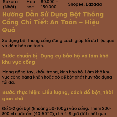
Sakura
Hóa
80.000 –
Shopee, Lazada
(Nhật)
học
150.000
Hướng Dẫn Sử Dụng Bột Thông
Cống Chi Tiết: An Toàn – Hiệu
Quả
Sử dụng bột thông cống đúng cách giúp tối ưu hiệu quả
và đảm bảo an toàn.
Bước chuẩn bị: Dụng cụ bảo hộ và làm khô
khu vực cống
Mang găng tay, khẩu trang, kính bảo hộ. Làm khô khu
vực cống bằng khăn hoặc xô để bột phát huy tác dụng
tối đa.
Bước thực hiện: Liều lượng, cách đổ bột, thời
gian chờ
Đổ 1-2 gói bột (khoảng 50-100g) vào cống. Thêm 200-
300ml nước ấm (40-50°C), chờ 4-8 giờ (tốt nhất qua