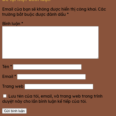
Email của bạn sẽ không được hiển thị công khai.
Các
trường bắt buộc được đánh dấu
*
Bình luận
*
Tên
*
Email
*
Trang web
Lưu tên của tôi, email, và trang web trong trình
duyệt này cho lần bình luận kế tiếp của tôi.