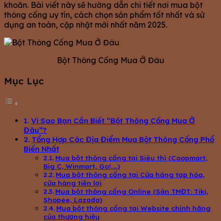
khoăn. Bài viết này sẽ hướng dẫn chi tiết nơi mua bột
thông cống uy tín, cách chọn sản phẩm tốt nhất và sử
dụng an toàn, cập nhật mới nhất năm 2025.
Bột Thông Cống Mua Ở Đâu
Mục Lục
Vì Sao Bạn Cần Biết “Bột Thông Cống Mua Ở
Đâu”?
Tổng Hợp Các Địa Điểm Mua Bột Thông Cống Phổ
Biến Nhất
Mua bột thông cống tại Siêu thị (Coopmart,
Big C, Winmart, Go!,…)
Mua bột thông cống tại Cửa hàng tạp hóa,
cửa hàng tiện lợi
Mua bột thông cống Online (Sàn TMĐT: Tiki,
Shopee, Lazada)
Mua bột thông cống tại Website chính hãng
của thương hiệu