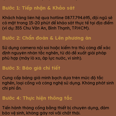
Bước 1: Tiếp nhận & Khảo sát
Khách hàng liên hệ qua hotline 0877.794.695, đội ngũ sẽ
có mặt trong 15-20 phút để khảo sát thực tế tại địa điểm
(ví dụ: 355 Chu Văn An, Bình Thạnh, TP.HCM).
Bước 2: Chẩn đoán & Lên phương án
Sử dụng camera nội soi hoặc kiểm tra thủ công để xác
định nguyên nhân tắc nghẽn, từ đó đề xuất giải pháp
phù hợp (máy lò xo, áp lực nước, vi sinh).
Bước 3: Báo giá chi tiết
Cung cấp bảng giá minh bạch dựa trên mức độ tắc
nghẽn, loại cống và công nghệ sử dụng. Không phát sinh
chi phí ẩn.
Bước 4: Thực hiện thông tắc
Tiến hành thông cống bằng thiết bị chuyên dụng, đảm
bảo vệ sinh, không gây rơi vãi chất thải.