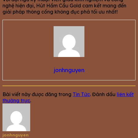
nghệ hiện đại, Hút Hầm Cầu Gold cam kết mang đến
giải pháp thông cống không đục phá tối ưu nhất!
jonhnguyen
Bài viết này được đăng trong
Tin Tức
. Đánh dấu
liên kết
thường trực
.
jonhnguyen