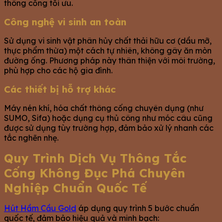
thông cống tối ưu.
Công nghệ vi sinh an toàn
Sử dụng vi sinh vật phân hủy chất thải hữu cơ (dầu mỡ,
thực phẩm thừa) một cách tự nhiên, không gây ăn mòn
đường ống. Phương pháp này thân thiện với môi trường,
phù hợp cho các hộ gia đình.
Các thiết bị hỗ trợ khác
Máy nén khí, hóa chất thông cống chuyên dụng (như
SUMO, Sifa) hoặc dụng cụ thủ công như móc câu cũng
được sử dụng tùy trường hợp, đảm bảo xử lý nhanh các
tắc nghẽn nhẹ.
Quy Trình Dịch Vụ Thông Tắc
Cống Không Đục Phá Chuyên
Nghiệp Chuẩn Quốc Tế
Hút Hầm Cầu Gold
áp dụng quy trình 5 bước chuẩn
quốc tế, đảm bảo hiệu quả và minh bạch: