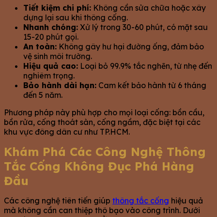
Tiết kiệm chi phí:
Không cần sửa chữa hoặc xây
dựng lại sau khi thông cống.
Nhanh chóng:
Xử lý trong 30-60 phút, có mặt sau
15-20 phút gọi.
An toàn:
Không gây hư hại đường ống, đảm bảo
vệ sinh môi trường.
Hiệu quả cao:
Loại bỏ 99.9% tắc nghẽn, từ nhẹ đến
nghiêm trọng.
Bảo hành dài hạn:
Cam kết bảo hành từ 6 tháng
đến 5 năm.
Phương pháp này phù hợp cho mọi loại cống: bồn cầu,
bồn rửa, cống thoát sàn, cống ngầm, đặc biệt tại các
khu vực đông dân cư như TP.HCM.
Khám Phá Các Công Nghệ Thông
Tắc Cống Không Đục Phá Hàng
Đầu
Các công nghệ tiên tiến giúp
thông tắc cống
hiệu quả
mà không cần can thiệp thô bạo vào công trình. Dưới