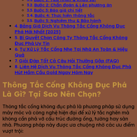
Bước 2: Chẩn đoán & Lên phương án
Bước 3: Báo giá chi tiết
Bước 4: Thực hiện thông tắc
Bước 5: Nghiệm thu & Bảo hành
Bảng Giá Dịch Vụ Thông Tắc Cống Không Đục
Phá Mới Nhất [2025]
Bí Quyết Chọn Công Ty Thông Tắc Cống Không
Đục Phá Uy Tín
Tự Xử Lý Tắc Cống Nhẹ Tại Nhà An Toàn & Hiệu
Quả
Giải Đáp Tất Cả Câu Hỏi Thường Gặp (FAQ)
Liên Hệ Dịch Vụ Thông Tắc Cống Không Đục Phá
Hút Hầm Cầu Gold Ngay Hôm Nay
Thông Tắc Cống Không Đục Phá
Là Gì? Tại Sao Nên Chọn?
Thông tắc cống không đục phá là phương pháp sử dụng
máy móc và công nghệ hiện đại để xử lý tắc nghẽn mà
không cần phá vỡ cấu trúc đường ống, tường hay sàn
nhà. Phương pháp này được ưa chuộng nhờ các ưu điểm
vượt trội: