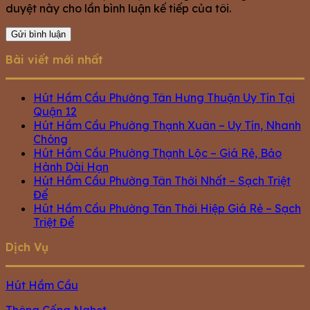
duyệt này cho lần bình luận kế tiếp của tôi.
Bài viết mới nhất
Hút Hầm Cầu Phường Tân Hưng Thuận Uy Tín Tại
Quận 12
Hút Hầm Cầu Phường Thạnh Xuân – Uy Tín, Nhanh
Chóng
Hút Hầm Cầu Phường Thạnh Lộc – Giá Rẻ, Bảo
Hành Dài Hạn
Hút Hầm Cầu Phường Tân Thới Nhất – Sạch Triệt
Để
Hút Hầm Cầu Phường Tân Thới Hiệp Giá Rẻ – Sạch
Triệt Để
Dịch Vụ
Hút Hầm Cầu
Thông Cống Nghẹt