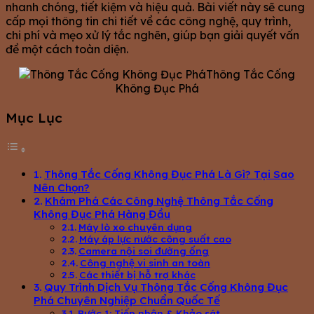
nhanh chóng, tiết kiệm và hiệu quả. Bài viết này sẽ cung
cấp mọi thông tin chi tiết về các công nghệ, quy trình,
chi phí và mẹo xử lý tắc nghẽn, giúp bạn giải quyết vấn
đề một cách toàn diện.
Thông Tắc Cống
Không Đục Phá
Mục Lục
Thông Tắc Cống Không Đục Phá Là Gì? Tại Sao
Nên Chọn?
Khám Phá Các Công Nghệ Thông Tắc Cống
Không Đục Phá Hàng Đầu
Máy lò xo chuyên dụng
Máy áp lực nước công suất cao
Camera nội soi đường ống
Công nghệ vi sinh an toàn
Các thiết bị hỗ trợ khác
Quy Trình Dịch Vụ Thông Tắc Cống Không Đục
Phá Chuyên Nghiệp Chuẩn Quốc Tế
Bước 1: Tiếp nhận & Khảo sát