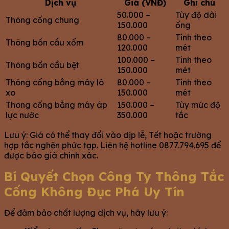
Dịch vụ
Giá (VNĐ)
Ghi chú
50.000 –
Tùy độ dài
Thông cống chung
150.000
ống
80.000 –
Tính theo
Thông bồn cầu xổm
120.000
mét
100.000 –
Tính theo
Thông bồn cầu bệt
150.000
mét
Thông cống bằng máy lò
80.000 –
Tính theo
xo
150.000
mét
Thông cống bằng máy áp
150.000 –
Tùy mức độ
lực nước
350.000
tắc
Lưu ý: Giá có thể thay đổi vào dịp lễ, Tết hoặc trường
hợp tắc nghẽn phức tạp. Liên hệ hotline 0877.794.695 để
được báo giá chính xác.
Bí Quyết Chọn Công Ty Thông Tắc
Cống Không Đục Phá Uy Tín
Để đảm bảo chất lượng dịch vụ, hãy lưu ý: