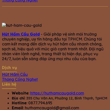
Hút Hầm Cầu Gold
- Giải pháp vệ sinh môi trường
chuyên nghiệp, uy tín hàng đầu tại TPHCM. Chúng tôi
cam kết mang đến dịch vụ hút hầm cầu nhanh chóng,
sạch sẽ, hiệu quả với mức giá cạnh tranh nhất. Đội ngũ
nhân viên lành nghề, trang thiết bị hiện đại, phục vụ
24/7, luôn sẵn sàng đáp ứng mọi nhu cầu của bạn.
Dịch vụ
Hút Hầm Cầu
Thông Cống Nghẹt
Liên hệ
Website
:
https://huthamcaugold.com
Địa chỉ
: 355 Chu Văn An, Phường 12, Bình Thạnh, TpHCM
Hotline
: 0877.794.695
Email
:
huthamcaugold@gmail.com