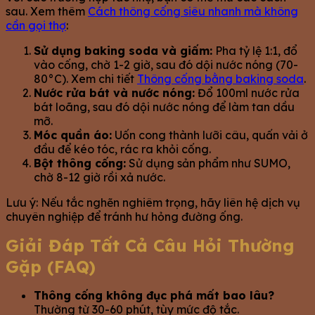
sau. Xem thêm
Cách thông cống siêu nhanh mà không
cần gọi thợ
:
Sử dụng baking soda và giấm:
Pha tỷ lệ 1:1, đổ
vào cống, chờ 1-2 giờ, sau đó dội nước nóng (70-
80°C). Xem chi tiết
Thông cống bằng baking soda
.
Nước rửa bát và nước nóng:
Đổ 100ml nước rửa
bát loãng, sau đó dội nước nóng để làm tan dầu
mỡ.
Móc quần áo:
Uốn cong thành lưỡi câu, quấn vải ở
đầu để kéo tóc, rác ra khỏi cống.
Bột thông cống:
Sử dụng sản phẩm như SUMO,
chờ 8-12 giờ rồi xả nước.
Lưu ý: Nếu tắc nghẽn nghiêm trọng, hãy liên hệ dịch vụ
chuyên nghiệp để tránh hư hỏng đường ống.
Giải Đáp Tất Cả Câu Hỏi Thường
Gặp (FAQ)
Thông cống không đục phá mất bao lâu?
Thường từ 30-60 phút, tùy mức độ tắc.