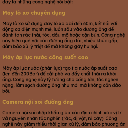
đây là những công nghệ nổi bật:
Máy lò xo chuyên dụng
Máy lò xo sử dụng dây lò xo dài đến 60m, kết nối với
động cơ điện mạnh mẽ, luồn sâu vào đường ống để
đánh tan rác thải, tóc, dầu mỡ hoặc cặn bùn. Công nghệ
này hiệu quả với các đường ống dài, nhiều khúc gấp,
đảm bảo xử lý triệt để mà không gây hư hại.
Máy áp lực nước công suất cao
Máy áp lực nước (phản lực) tạo tia nước áp suất cao
(lên đến 200Bar) để cắt phá và đẩy chất thải ra khỏi
ống. Công nghệ này lý tưởng cho cống lớn, tắc nghẽn
nặng, làm sạch đường ống như mới mà không cần đào
bới.
Camera nội soi đường ống
Camera nội soi nhập khẩu giúp xác định chính xác vị trí
và nguyên nhân tắc nghẽn (rác, dị vật, rễ cây). Công
nghệ này giảm thiểu thời gian xử lý, đảm bảo phương án