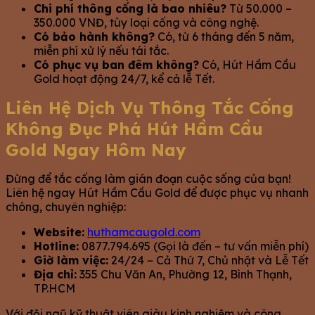
Chi phí thông cống là bao nhiêu?
Từ 50.000 –
350.000 VNĐ, tùy loại cống và công nghệ.
Có bảo hành không?
Có, từ 6 tháng đến 5 năm,
miễn phí xử lý nếu tái tắc.
Có phục vụ ban đêm không?
Có, Hút Hầm Cầu
Gold hoạt động 24/7, kể cả lễ Tết.
Liên Hệ Dịch Vụ Thông Tắc Cống
Không Đục Phá Hút Hầm Cầu
Gold Ngay Hôm Nay
Đừng để tắc cống làm gián đoạn cuộc sống của bạn!
Liên hệ ngay Hút Hầm Cầu Gold để được phục vụ nhanh
chóng, chuyên nghiệp:
Website:
huthamcaugold.com
Hotline:
0877.794.695 (Gọi là đến – tư vấn miễn phí)
Giờ làm việc:
24/24 – Cả Thứ 7, Chủ nhật và Lễ Tết
Địa chỉ:
355 Chu Văn An, Phường 12, Bình Thạnh,
TP.HCM
Với đội ngũ kỹ thuật viên giàu kinh nghiệm và công