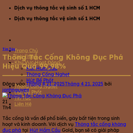
Bỏ
Dịch vụ thông tắc vệ sinh số 1 HCM
qua
Dịch vụ thông tắc vệ sinh số 1 HCM
nội
dung
Tin Tức
Trang Chủ
Thông Tắc Cống Không Đục Phá
Giới Thiệu
Khu Vực Hoạt Động
Hiệu Quả 99,98%
Hút Hầm Cầu
Thông Cống Nghẹt
Hút Bể Phốt
Đăng vào
Tháng 4 21, 2025
Tháng 4 21, 2025
bởi
Thông Cống Nghẹt
jonhnguyen
Hút Bể Phốt
Tin Tức
21
Liện Hệ
Th4
Tắc cống là vấn đề phổ biến, gây bất tiện trong sinh
hoạt và kinh doanh. Với dịch vụ
Thông tắc cống không
đục phá
tại
Hút Hầm Cầu
Gold, bạn sẽ có giải pháp