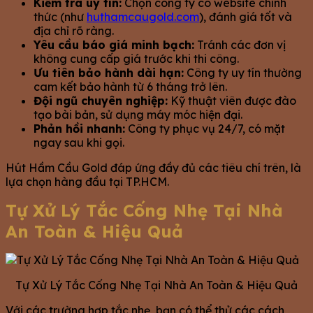
Kiểm tra uy tín:
Chọn công ty có website chính
thức (như
huthamcaugold.com
), đánh giá tốt và
địa chỉ rõ ràng.
Yêu cầu báo giá minh bạch:
Tránh các đơn vị
không cung cấp giá trước khi thi công.
Ưu tiên bảo hành dài hạn:
Công ty uy tín thường
cam kết bảo hành từ 6 tháng trở lên.
Đội ngũ chuyên nghiệp:
Kỹ thuật viên được đào
tạo bài bản, sử dụng máy móc hiện đại.
Phản hồi nhanh:
Công ty phục vụ 24/7, có mặt
ngay sau khi gọi.
Hút Hầm Cầu Gold đáp ứng đầy đủ các tiêu chí trên, là
lựa chọn hàng đầu tại TP.HCM.
Tự Xử Lý Tắc Cống Nhẹ Tại Nhà
An Toàn & Hiệu Quả
Tự Xử Lý Tắc Cống Nhẹ Tại Nhà An Toàn & Hiệu Quả
Với các trường hợp tắc nhẹ, bạn có thể thử các cách