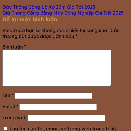
Dây Thông Cống Lò Xo 20m Giá Tốt 2025
Giá Thông Cống Bằng Máy Công Nghiệp Chi Tiết 2025
Để lại một bình luận
Email của bạn sẽ không được hiển thị công khai.
Các
trường bắt buộc được đánh dấu
*
Bình luận
*
Tên
*
Email
*
Trang web
Lưu tên của tôi, email, và trang web trong trình