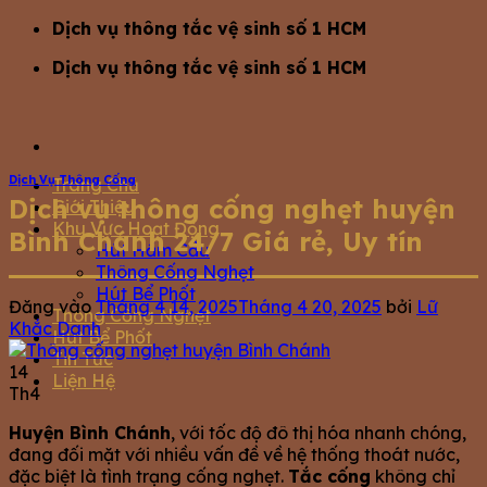
Bỏ
Dịch vụ thông tắc vệ sinh số 1 HCM
qua
Dịch vụ thông tắc vệ sinh số 1 HCM
nội
dung
Dịch Vụ Thông Cống
Trang Chủ
Dịch vụ thông cống nghẹt huyện
Giới Thiệu
Khu Vực Hoạt Động
Bình Chánh 24/7 Giá rẻ, Uy tín
Hút Hầm Cầu
Thông Cống Nghẹt
Hút Bể Phốt
Đăng vào
Tháng 4 14, 2025
Tháng 4 20, 2025
bởi
Lữ
Thông Cống Nghẹt
Khắc Danh
Hút Bể Phốt
Tin Tức
14
Liện Hệ
Th4
Huyện Bình Chánh
, với tốc độ đô thị hóa nhanh chóng,
đang đối mặt với nhiều vấn đề về hệ thống thoát nước,
đặc biệt là tình trạng cống nghẹt.
Tắc cống
không chỉ