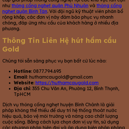
như
thông cống nghẹt quận Phú Nhuận
và
thông cống
nghẹt quận Bình Tân
. Với đội ngũ kỹ thuật viên phân bổ
rộng khắp, các đơn vị này đảm bảo phục vụ nhanh
chóng, đáp ứng nhu cầu của khách hàng ở nhiều địa
phương.
Thông Tin Liên Hệ hút hầm cầu
Gold
Chúng tôi sẵn sàng phục vụ bạn bất cứ lúc nào:
Hotline
: 0877.794.695
Email
:
huthamcaugold@gmail.com
Website
:
https://huthamcaugold.com
Địa chỉ
: 355 Chu Văn An, Phường 12, Bình Thạnh,
TpHCM
Dịch vụ thông cống nghẹt huyện Bình Chánh là giải
pháp không thể thiếu để duy trì hệ thống thoát nước
hiệu quả, bảo vệ môi trường và nâng cao chất lượng
cuộc sống. Bằng cách lựa chọn đơn vị uy tín, sử dụng
các phương pháp hiện đại và áp dụng biện pháp phòng