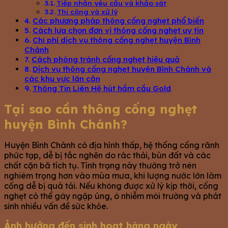
Tiếp nhận yêu cầu và khảo sát
Thi công và xử lý
Các phương pháp thông cống nghẹt phổ biến
Cách lựa chọn đơn vị thông cống nghẹt uy tín
Chi phí dịch vụ thông cống nghẹt huyện Bình
Chánh
Cách phòng tránh cống nghẹt hiệu quả
Dịch vụ thông cống nghẹt huyện Bình Chánh và
các khu vực lân cận
Thông Tin Liên Hệ hút hầm cầu Gold
Tại sao cần thông cống nghẹt
huyện Bình Chánh?
Huyện Bình Chánh có địa hình thấp, hệ thống cống rãnh
phức tạp, dễ bị tắc nghẽn do rác thải, bùn đất và các
chất cặn bã tích tụ. Tình trạng này thường trở nên
nghiêm trọng hơn vào mùa mưa, khi lượng nước lớn làm
cống dễ bị quá tải. Nếu không được xử lý kịp thời, cống
nghẹt có thể gây ngập úng, ô nhiễm môi trường và phát
sinh nhiều vấn đề sức khỏe.
Ảnh hưởng đến sinh hoạt hàng ngày