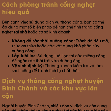
Cách phòng tránh cống nghẹt
hiệu quả
Bên cạnh việc sử dụng dịch vụ thông cống, bạn có thể
áp dụng một số biện pháp để hạn chế tình trạng cống
nghẹt tại nhà hoặc cơ sở kinh doanh.
Không đổ rác thải xuống cống:
Tránh đổ dầu mỡ,
thức ăn thừa hoặc các vật dụng khó phân hủy
xuống cống.
Lắp lưới lọc:
Sử dụng lưới lọc tại các miệng cống
để ngăn rác thải trôi vào đường ống.
Vệ sinh định kỳ:
Thường xuyên kiểm tra và làm
sạch cống để tránh tích tụ chất thải.
Dịch vụ thông cống nghẹt huyện
Bình Chánh và các khu vực lân
cận
Ngoài huyện Bình Chánh, nhiều đơn vị dịch vụ còn cung
cấp giải pháp thông cống nghẹt tại các khu vực lân cận