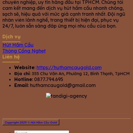
chuyên nghiệp, uy tín hàng đầu tại TPHCM. Chúng tôi
cam kết mang đến dịch vụ hút hầm cầu nhanh chóng,
sạch sẽ, hiệu quả với mức giá cạnh tranh nhất. Đội ngũ
nhân viên lành nghề, trang thiết bị hiện đại, phục vụ
24/7, luôn sẵn sàng đáp ứng mọi nhu cầu của bạn.
Dịch vụ
Hút Hầm Cầu
Thông Cống Nghẹt
Liên hệ
Website
:
https://huthamcaugold.com
Địa chỉ
: 355 Chu Văn An, Phường 12, Bình Thạnh, TpHCM
Hotline
: 0877.794.695
Email
:
huthamcaugold@gmail.com
Copyright 2025 © Hút Hầm Cầu Gold