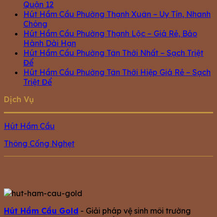
Quận 12
Hút Hầm Cầu Phường Thạnh Xuân – Uy Tín, Nhanh
Chóng
Hút Hầm Cầu Phường Thạnh Lộc – Giá Rẻ, Bảo
Hành Dài Hạn
Hút Hầm Cầu Phường Tân Thới Nhất – Sạch Triệt
Để
Hút Hầm Cầu Phường Tân Thới Hiệp Giá Rẻ – Sạch
Triệt Để
Dịch Vụ
Hút Hầm Cầu
Thông Cống Nghẹt
Hút Hầm Cầu Gold
- Giải pháp vệ sinh môi trường