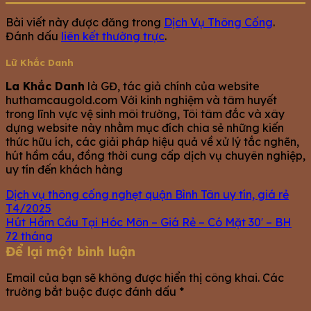
Bài viết này được đăng trong
Dịch Vụ Thông Cống
.
Đánh dấu
liên kết thường trực
.
Lữ Khắc Danh
La Khắc Danh
là GĐ, tác giả chính của website
huthamcaugold.com Với kinh nghiệm và tâm huyết
trong lĩnh vực vệ sinh môi trường, Tôi tâm đắc và xây
dựng website này nhằm mục đích chia sẻ những kiến
thức hữu ích, các giải pháp hiệu quả về xử lý tắc nghẽn,
hút hầm cầu, đồng thời cung cấp dịch vụ chuyên nghiệp,
uy tín đến khách hàng
Dịch vụ thông cống nghẹt quận Bình Tân uy tín, giá rẻ
T4/2025
Hút Hầm Cầu Tại Hóc Môn – Giá Rẻ – Có Mặt 30′ – BH
72 tháng
Để lại một bình luận
Email của bạn sẽ không được hiển thị công khai.
Các
trường bắt buộc được đánh dấu
*