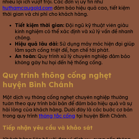
nhiều lợi ích vượt trội. Các đơn vị uy tín như
huthamcaugold.com
đảm bảo hiệu quả cao, tiết kiệm
thời gian và chi phí cho khách hàng.
Tiết kiệm thời gian:
Đội ngũ kỹ thuật viên giàu
kinh nghiệm có thể xác định và xử lý vấn đề nhanh
chóng.
Hiệu quả lâu dài:
Sử dụng máy móc hiện đại giúp
làm sạch cống triệt để, hạn chế tái phát.
An toàn:
Quy trình xử lý chuyên nghiệp đảm bảo
không gây hư hại đến hệ thống cống.
Quy trình thông cống nghẹt
huyện Bình Chánh
Một dịch vụ thông cống nghẹt chuyên nghiệp thường
tuân theo quy trình bài bản để đảm bảo hiệu quả và sự
hài lòng của khách hàng. Dưới đây là các bước cơ bản
trong quy trình
thông tắc cống
tại huyện Bình Chánh.
Tiếp nhận yêu cầu và khảo sát