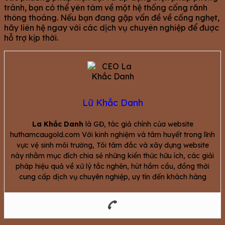
tránh, bạn có thể yên tâm về một hệ thống cống rãnh
thông thoáng. Nếu bạn đang gặp vấn đề về cống nghẹt,
hãy liên hệ ngay với các dịch vụ chuyên nghiệp để được
hỗ trợ kịp thời.
Lữ Khắc Danh
La Khắc Danh
là GĐ, tác giả chính của website
huthamcaugold.com Với kinh nghiệm và tâm huyết trong lĩnh
vực vệ sinh môi trường, Tôi tâm đắc và xây dựng website
này nhằm mục đích chia sẻ những kiến thức hữu ích, các giải
pháp hiệu quả về xử lý tắc nghẽn, hút hầm cầu, đồng thời
cung cấp dịch vụ chuyên nghiệp, uy tín đến khách hàng