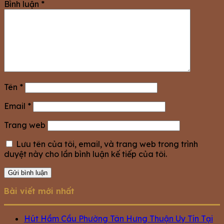
Bình luận
*
Tên
*
Email
*
Trang web
Lưu tên của tôi, email, và trang web trong trình
duyệt này cho lần bình luận kế tiếp của tôi.
Bài viết mới nhất
Hút Hầm Cầu Phường Tân Hưng Thuận Uy Tín Tại