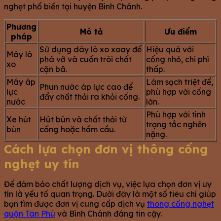
nghẹt phổ biến tại huyện Bình Chánh.
Phương
Mô tả
Ưu điểm
pháp
Sử dụng dây lò xo xoay để
Hiệu quả với
Máy lò
phá vỡ và cuốn trôi chất
cống nhỏ, chi phí
xo
cặn bã.
thấp.
Máy áp
Làm sạch triệt để,
Phun nước áp lực cao để
lực
phù hợp với cống
đẩy chất thải ra khỏi cống.
nước
lớn.
Phù hợp với tình
Xe hút
Hút bùn và chất thải từ
trạng tắc nghẽn
bùn
cống hoặc hầm cầu.
nặng.
Cách lựa chọn đơn vị thông cống
nghẹt uy tín
Để đảm bảo chất lượng dịch vụ, việc lựa chọn đơn vị uy
tín là yếu tố quan trọng. Dưới đây là một số tiêu chí giúp
bạn tìm được đơn vị cung cấp dịch vụ
thông cống nghẹt
quận Tân Phú
và Bình Chánh đáng tin cậy.