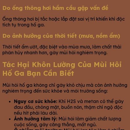
Do ống thông hơi hầm cầu gặp vấn đề
Ống thông hơi bị tắc hoặc lắp đặt sai vị trí khiến khí độc
tích tụ trong hố ga.
Do ảnh hưởng của thời tiết (mưa, nồm ẩm)
Thời tiết ẩm ướt, đặc biệt vào mùa mưa, làm chất thải
phân hủy nhanh hơn, gây mùi hôi nghiêm trọng.
Tác Hại Khôn Lường Của Mùi Hôi
Hố Ga Bạn Cần Biết
Mùi hôi hố ga không chỉ gây khó chịu mà còn ảnh hưởng
nghiêm trọng đến sức khỏe và môi trường sống:
Nguy cơ sức khỏe:
Khí H2S và metan có thể gây
đau đầu, chóng mặt, buồn nôn, thậm chí ngộ độc
nếu hít phải lâu dài.
Ảnh hưởng tâm lý:
Mùi hôi làm giảm chất lượng
cuộc sống, gây căng thẳng, mất ngủ.