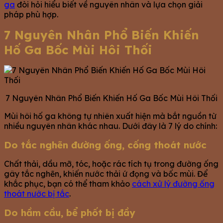
ga
đòi hỏi hiểu biết về nguyên nhân và lựa chọn giải
pháp phù hợp.
7 Nguyên Nhân Phổ Biến Khiến
Hố Ga Bốc Mùi Hôi Thối
7 Nguyên Nhân Phổ Biến Khiến Hố Ga Bốc Mùi Hôi Thối
Mùi hôi hố ga không tự nhiên xuất hiện mà bắt nguồn từ
nhiều nguyên nhân khác nhau. Dưới đây là 7 lý do chính:
Do tắc nghẽn đường ống, cống thoát nước
Chất thải, dầu mỡ, tóc, hoặc rác tích tụ trong đường ống
gây tắc nghẽn, khiến nước thải ứ đọng và bốc mùi. Để
khắc phục, bạn có thể tham khảo
cách xử lý đường ống
thoát nước bị tắc
.
Do hầm cầu, bể phốt bị đầy