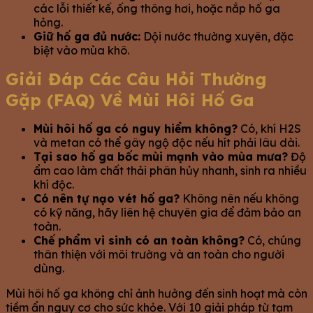
các lỗi thiết kế, ống thông hơi, hoặc nắp hố ga
hỏng.
Giữ hố ga đủ nước:
Dội nước thường xuyên, đặc
biệt vào mùa khô.
Giải Đáp Các Câu Hỏi Thường
Gặp (FAQ) Về Mùi Hôi Hố Ga
Mùi hôi hố ga có nguy hiểm không?
Có, khí H2S
và metan có thể gây ngộ độc nếu hít phải lâu dài.
Tại sao hố ga bốc mùi mạnh vào mùa mưa?
Độ
ẩm cao làm chất thải phân hủy nhanh, sinh ra nhiều
khí độc.
Có nên tự nạo vét hố ga?
Không nên nếu không
có kỹ năng, hãy liên hệ chuyên gia để đảm bảo an
toàn.
Chế phẩm vi sinh có an toàn không?
Có, chúng
thân thiện với môi trường và an toàn cho người
dùng.
Mùi hôi hố ga không chỉ ảnh hưởng đến sinh hoạt mà còn
tiềm ẩn nguy cơ cho sức khỏe. Với 10 giải pháp từ tạm