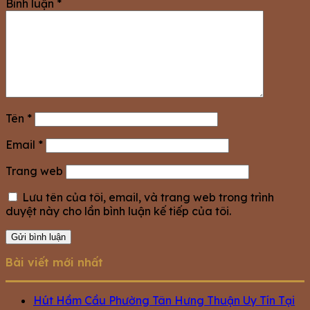
Bình luận
*
Tên
*
Email
*
Trang web
Lưu tên của tôi, email, và trang web trong trình
duyệt này cho lần bình luận kế tiếp của tôi.
Bài viết mới nhất
Hút Hầm Cầu Phường Tân Hưng Thuận Uy Tín Tại