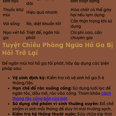
sinh học
sinh hoạt động
dài
Thuốc khử
Hóa chất có thể gây
Hiệu quả nhanh
mùi
hại nếu lạm dụng
Cần thận trọng khi sử
Vôi sống
Rẻ, diệt khuẩn tốt
dụng
Nạo vét hố
Triệt để, ngăn tái
Chi phí cao, cần
ga
phát
chuyên gia
Tuyệt Chiêu Phòng Ngừa Hố Ga Bị
Hôi Trở Lại
Để ngăn mùi hôi hố ga tái phát, hãy áp dụng các biện
pháp sau:
Vệ sinh định kỳ:
Kiểm tra và vệ sinh hố ga 3-6
tháng/lần.
Hạn chế đổ rác xuống cống:
Sử dụng lưới lọc để
ngăn tóc, dầu mỡ, rác vào cống. Tham khảo
cách
thông tắc cống bồn rửa bát
.
Sử dụng chế phẩm vi sinh thường xuyên:
Đổ chế
phẩm vi sinh mỗi tháng để duy trì môi trường sạch.
Kiểm tra hệ thống thoát nước:
Sửa chữa kịp thời