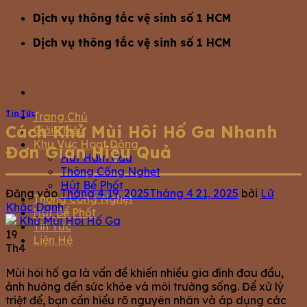
Bỏ
Dịch vụ thông tắc vệ sinh số 1 HCM
qua
Dịch vụ thông tắc vệ sinh số 1 HCM
nội
dung
Tin Tức
Trang Chủ
Cách Khử Mùi Hôi Hố Ga Nhanh
Giới Thiệu
Khu Vực Hoạt Động
Đơn Giản Hiệu Quả
Hút Hầm Cầu
Thông Cống Nghẹt
Hút Bể Phốt
Đăng vào
Tháng 4 19, 2025
Tháng 4 21, 2025
bởi
Lữ
Thông Cống Nghẹt
Khắc Danh
Hút Bể Phốt
Tin Tức
19
Liện Hệ
Th4
Mùi hôi hố ga là vấn đề khiến nhiều gia đình đau đầu,
ảnh hưởng đến sức khỏe và môi trường sống. Để xử lý
triệt để, bạn cần hiểu rõ nguyên nhân và áp dụng các