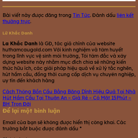
Bài viết này được đăng trong
Tin Tức
. Đánh dấu
liên kết
thường trực
.
Lữ Khắc Danh
La Khắc Danh
là GĐ, tác giả chính của website
huthamcaugold.com Với kinh nghiệm và tâm huyết
trong lĩnh vực vệ sinh môi trường, Tôi tâm đắc và xây
dựng website này nhằm mục đích chia sẻ những kiến
thức hữu ích, các giải pháp hiệu quả về xử lý tắc nghẽn,
hút hầm cầu, đồng thời cung cấp dịch vụ chuyên nghiệp,
uy tín đến khách hàng
Cách Thông Bồn Cầu Bằng Băng Dính Hiệu Quả Tại Nhà
Hút Hầm Cầu Tại Thuận An – Giá Rẻ – Có Mặt 15Phút –
BH Trọn Đời
Để lại một bình luận
Email của bạn sẽ không được hiển thị công khai.
Các
trường bắt buộc được đánh dấu
*