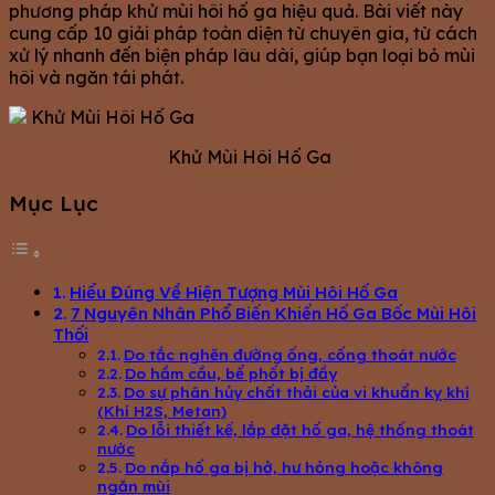
phương pháp khử mùi hôi hố ga hiệu quả. Bài viết này
cung cấp 10 giải pháp toàn diện từ chuyên gia, từ cách
xử lý nhanh đến biện pháp lâu dài, giúp bạn loại bỏ mùi
hôi và ngăn tái phát.
Khử Mùi Hôi Hố Ga
Mục Lục
Hiểu Đúng Về Hiện Tượng Mùi Hôi Hố Ga
7 Nguyên Nhân Phổ Biến Khiến Hố Ga Bốc Mùi Hôi
Thối
Do tắc nghẽn đường ống, cống thoát nước
Do hầm cầu, bể phốt bị đầy
Do sự phân hủy chất thải của vi khuẩn kỵ khí
(Khí H2S, Metan)
Do lỗi thiết kế, lắp đặt hố ga, hệ thống thoát
nước
Do nắp hố ga bị hở, hư hỏng hoặc không
ngăn mùi