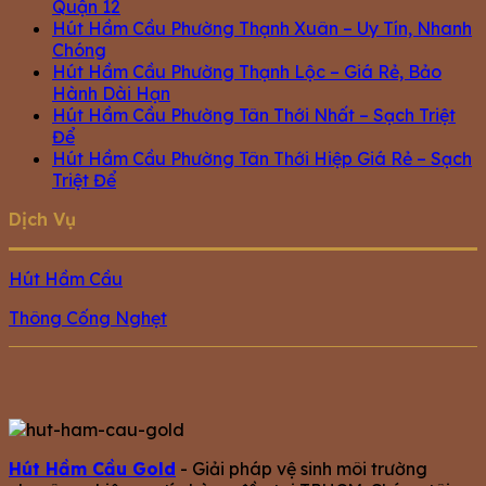
Quận 12
Hút Hầm Cầu Phường Thạnh Xuân – Uy Tín, Nhanh
Chóng
Hút Hầm Cầu Phường Thạnh Lộc – Giá Rẻ, Bảo
Hành Dài Hạn
Hút Hầm Cầu Phường Tân Thới Nhất – Sạch Triệt
Để
Hút Hầm Cầu Phường Tân Thới Hiệp Giá Rẻ – Sạch
Triệt Để
Dịch Vụ
Hút Hầm Cầu
Thông Cống Nghẹt
Hút Hầm Cầu Gold
- Giải pháp vệ sinh môi trường