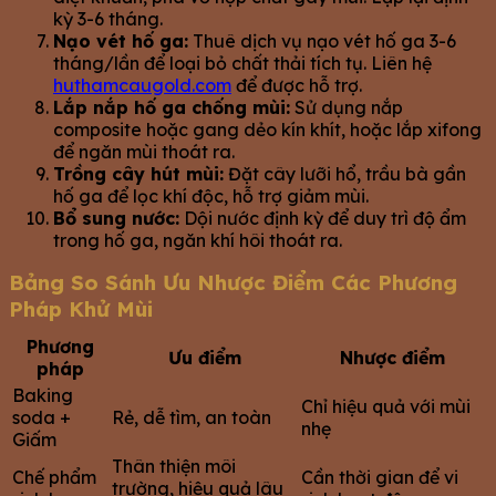
kỳ 3-6 tháng.
Nạo vét hố ga:
Thuê dịch vụ nạo vét hố ga 3-6
tháng/lần để loại bỏ chất thải tích tụ. Liên hệ
huthamcaugold.com
để được hỗ trợ.
Lắp nắp hố ga chống mùi:
Sử dụng nắp
composite hoặc gang dẻo kín khít, hoặc lắp xifong
để ngăn mùi thoát ra.
Trồng cây hút mùi:
Đặt cây lưỡi hổ, trầu bà gần
hố ga để lọc khí độc, hỗ trợ giảm mùi.
Bổ sung nước:
Dội nước định kỳ để duy trì độ ẩm
trong hố ga, ngăn khí hôi thoát ra.
Bảng So Sánh Ưu Nhược Điểm Các Phương
Pháp Khử Mùi
Phương
Ưu điểm
Nhược điểm
pháp
Baking
Chỉ hiệu quả với mùi
soda +
Rẻ, dễ tìm, an toàn
nhẹ
Giấm
Thân thiện môi
Chế phẩm
Cần thời gian để vi
trường, hiệu quả lâu