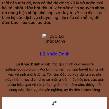
thời đến triệt để, bạn có thể dễ dàng xử lý và ngăn mùi
hôi tái phát. Hãy bắt đầu từ việc xác định nguyên nhân,
áp dụng biện pháp phù hợp, và duy trì vệ sinh định kỳ.
Liên hệ các dịch vụ chuyên nghiệp nếu cần hỗ trợ để
đảm bảo hiệu quả lâu dài.
Lữ Khắc Danh
La Khắc Danh
là GĐ, tác giả chính của website
huthamcaugold.com Với kinh nghiệm và tâm huyết trong lĩnh
vực vệ sinh môi trường, Tôi tâm đắc và xây dựng website
này nhằm mục đích chia sẻ những kiến thức hữu ích, các giải
pháp hiệu quả về xử lý tắc nghẽn, hút hầm cầu, đồng thời
cung cấp dịch vụ chuyên nghiệp, uy tín đến khách hàng