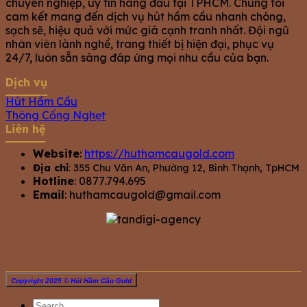
chuyên nghiệp, uy tín hàng đầu tại TPHCM. Chúng tôi
cam kết mang đến dịch vụ hút hầm cầu nhanh chóng,
sạch sẽ, hiệu quả với mức giá cạnh tranh nhất. Đội ngũ
nhân viên lành nghề, trang thiết bị hiện đại, phục vụ
24/7, luôn sẵn sàng đáp ứng mọi nhu cầu của bạn.
Dịch vụ
Hút Hầm Cầu
Thông Cống Nghẹt
Liên hệ
Website
:
https://huthamcaugold.com
Địa chỉ
: 355 Chu Văn An, Phường 12, Bình Thạnh, TpHCM
Hotline
: 0877.794.695
Email
:
huthamcaugold@gmail.com
Copyright 2025 © Hút Hầm Cầu Gold