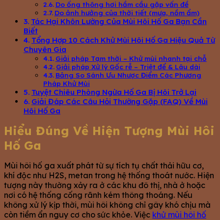
Do ống thông hơi hầm cầu gặp vấn đề
Do ảnh hưởng của thời tiết (mưa, nồm ẩm)
Tác Hại Khôn Lường Của Mùi Hôi Hố Ga Bạn Cần
Biết
Tổng Hợp 10 Cách Khử Mùi Hôi Hố Ga Hiệu Quả Từ
Chuyên Gia
Giải pháp Tạm thời – Khử mùi nhanh tại chỗ
Giải pháp Xử lý Gốc rễ – Triệt để & Lâu dài
Bảng So Sánh Ưu Nhược Điểm Các Phương
Pháp Khử Mùi
Tuyệt Chiêu Phòng Ngừa Hố Ga Bị Hôi Trở Lại
Giải Đáp Các Câu Hỏi Thường Gặp (FAQ) Về Mùi
Hôi Hố Ga
Hiểu Đúng Về Hiện Tượng Mùi Hôi
Hố Ga
Mùi hôi hố ga xuất phát từ sự tích tụ chất thải hữu cơ,
khí độc như H2S, metan trong hệ thống thoát nước. Hiện
tượng này thường xảy ra ở các khu đô thị, nhà ở hoặc
nơi có hệ thống cống rãnh kém thông thoáng. Nếu
không xử lý kịp thời, mùi hôi không chỉ gây khó chịu mà
còn tiềm ẩn nguy cơ cho sức khỏe. Việc
khử mùi hôi hố