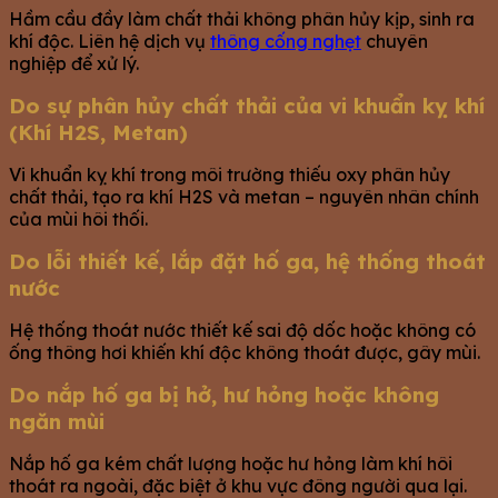
Hầm cầu đầy làm chất thải không phân hủy kịp, sinh ra
khí độc. Liên hệ dịch vụ
thông cống nghẹt
chuyên
nghiệp để xử lý.
Do sự phân hủy chất thải của vi khuẩn kỵ khí
(Khí H2S, Metan)
Vi khuẩn kỵ khí trong môi trường thiếu oxy phân hủy
chất thải, tạo ra khí H2S và metan – nguyên nhân chính
của mùi hôi thối.
Do lỗi thiết kế, lắp đặt hố ga, hệ thống thoát
nước
Hệ thống thoát nước thiết kế sai độ dốc hoặc không có
ống thông hơi khiến khí độc không thoát được, gây mùi.
Do nắp hố ga bị hở, hư hỏng hoặc không
ngăn mùi
Nắp hố ga kém chất lượng hoặc hư hỏng làm khí hôi
thoát ra ngoài, đặc biệt ở khu vực đông người qua lại.