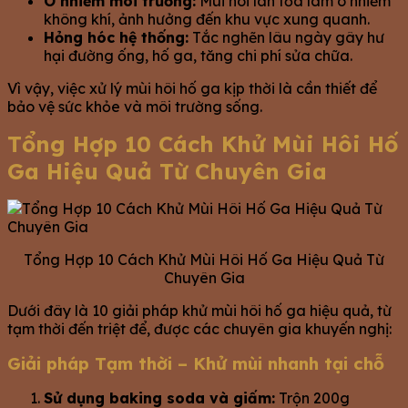
Ô nhiễm môi trường:
Mùi hôi lan tỏa làm ô nhiễm
không khí, ảnh hưởng đến khu vực xung quanh.
Hỏng hóc hệ thống:
Tắc nghẽn lâu ngày gây hư
hại đường ống, hố ga, tăng chi phí sửa chữa.
Vì vậy, việc xử lý mùi hôi hố ga kịp thời là cần thiết để
bảo vệ sức khỏe và môi trường sống.
Tổng Hợp 10 Cách Khử Mùi Hôi Hố
Ga Hiệu Quả Từ Chuyên Gia
Tổng Hợp 10 Cách Khử Mùi Hôi Hố Ga Hiệu Quả Từ
Chuyên Gia
Dưới đây là 10 giải pháp khử mùi hôi hố ga hiệu quả, từ
tạm thời đến triệt để, được các chuyên gia khuyến nghị:
Giải pháp Tạm thời – Khử mùi nhanh tại chỗ
Sử dụng baking soda và giấm:
Trộn 200g