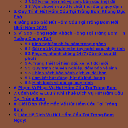
Xử lý mùi hôi nhà vệ sinh, bồn cầu triệt để
Vận chuyển và xử lý chất thải đúng quy định
Quy Trình Hút Hầm Cầu Tại Trảng Bom Không Đục
Phá
Bảng Báo Giá Hút Hầm Cầu Tại Trảng Bom Mới
Nhất Năm 2025
Vì Sao Hàng Ngàn Khách Hàng Tại Trảng Bom Tin
Tưởng Chúng Tôi?
Kinh nghiệm nhiều năm trong ngành
Đội ngũ kỹ thuật viên tay nghề cao, nhiệt tình
Phục vụ nhanh chóng 24/7 (Có mặt sau 15
phút)
Trang thiết bị hiện đại, xe hút đời mới
Quy trình chuyên nghiệp, đảm bảo vệ sinh
Chính sách bảo hành dịch vụ dài hạn
Cam kết hút đúng, hút đủ khối lượng
Minh bạch về giá cả, quy trình
Phạm Vi Phục Vụ Hút Hầm Cầu Tại Trảng Bom
Cảnh Báo & Lưu Ý Khi Thuê Dịch Vụ Hút Hầm Cầu
Tại Trảng Bom
Giải Đáp Thắc Mắc Về Hút Hầm Cầu Tại Trảng
Bom
Liên Hệ Dịch Vụ Hút Hầm Cầu Tại Trảng Bom
Ngay!