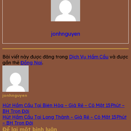
jonhnguyen
Bài viết này được đăng trong
Dịch Vụ Hầm Cầu
và được
gắn thẻ
Đồng Nai
.
jonhnguyen
Hút Hầm Cầu Tại Biên Hòa – Giá Rẻ – Có Mặt 15Phút –
BH Trọn Đời
Hút Hầm Cầu Tại Long Thành – Giá Rẻ – Có Mặt 15Phút
– BH Trọn Đời
Để lại một bình luận