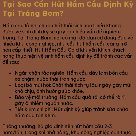
Tại Sao Cần Hút Hầm Cầu Định Kỳ
Tại Trảng Bom?
Hầm cầu là nơi chứa chất thải sinh hoạt, nếu không
được vệ sinh định kỳ sẽ gây ra nhiều vấn đề nghiêm
trọng. Tại Trảng Bom, nơi có mật độ dân cư đông đúc và
nhiều khu công nghiệp, nhu cầu hút hầm cầu càng trở
nên cấp thiết. Hút Hầm Cầu Gold khuyến khích khách
hàng thực hiện vệ sinh hầm cầu định kỳ để tránh các vấn
đề sau:
Ngăn chặn tắc nghẽn: Hầm cầu đầy làm bồn cầu
xả chậm, nước thải tràn ngược.
Loại bỏ mùi hôi: Chất thải tích tụ lâu ngày gây mùi
khó chịu, ảnh hưởng sức khỏe.
Bảo vệ môi trường: Hầm cầu quá tải có thể rò rỉ,
gây ô nhiễm nguồn nước.
Tiết kiệm chi phí: Hút định kỳ giúp tránh sửa chữa
hầm cầu tốn kém.
Thông thường, hộ gia đình nên hút hầm cầu 2-3
năm/lần, trong khi nhà hàng, khu công nghiệp cần thực