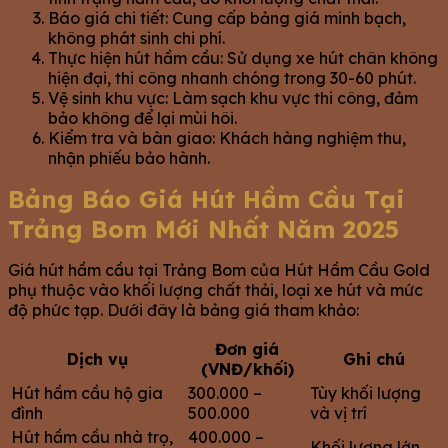
Báo giá chi tiết: Cung cấp bảng giá minh bạch,
không phát sinh chi phí.
Thực hiện hút hầm cầu: Sử dụng xe hút chân không
hiện đại, thi công nhanh chóng trong 30-60 phút.
Vệ sinh khu vực: Làm sạch khu vực thi công, đảm
bảo không để lại mùi hôi.
Kiểm tra và bàn giao: Khách hàng nghiệm thu,
nhận phiếu bảo hành.
Bảng Báo Giá Hút Hầm Cầu Tại
Trảng Bom Mới Nhất Năm 2025
Giá hút hầm cầu tại Trảng Bom của Hút Hầm Cầu Gold
phụ thuộc vào khối lượng chất thải, loại xe hút và mức
độ phức tạp. Dưới đây là bảng giá tham khảo:
Đơn giá
Dịch vụ
Ghi chú
(VNĐ/khối)
Hút hầm cầu hộ gia
300.000 –
Tùy khối lượng
đình
500.000
và vị trí
Hút hầm cầu nhà trọ,
400.000 –
Khối lượng lớn