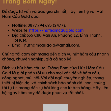
Trảng Bom Ngay!
Để được tư vấn và báo giá chi tiết, hãy liên hệ với Hút
Hầm Cầu Gold qua:
Hotline: 0877.794.695 (24/7).
Website:
https://huthamcaugold.com
.
Địa chỉ: 355 Chu Văn An, Phường 12, Bình Thạnh,
TpHCM.
Email:
huthamcaugold@gmail.com
.
Chúng tôi cam kết mang đến dịch vụ hút hầm cầu nhanh
chóng, chuyên nghiệp, giá cả hợp lý!
Dịch vụ hút hầm cầu tại Trảng Bom của Hút Hầm Cầu
Gold là giải pháp tối ưu cho mọi vấn đề về hầm cầu,
cống nghẹt, mùi hôi. Với đội ngũ chuyên nghiệp, trang
thiết bị hiện đại và chính sách bảo hành dài hạn, chúng
tôi tự tin mang đến sự hài lòng cho khách hàng. Hãy liên
hệ ngay hôm nay để được phục vụ tốt nhất.