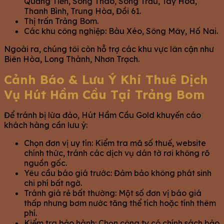
Quảng Tiến, Sông Thao, Sông Trầu, Tây Hòa,
Thanh Bình, Trung Hòa, Đồi 61.
Thị trấn Trảng Bom.
Các khu công nghiệp: Bàu Xéo, Sông Mây, Hố Nai.
Ngoài ra, chúng tôi còn hỗ trợ các khu vực lân cận như
Biên Hòa, Long Thành, Nhơn Trạch.
Cảnh Báo & Lưu Ý Khi Thuê Dịch
Vụ Hút Hầm Cầu Tại Trảng Bom
Để tránh bị lừa đảo, Hút Hầm Cầu Gold khuyến cáo
khách hàng cần lưu ý:
Chọn đơn vị uy tín: Kiểm tra mã số thuế, website
chính thức, tránh các dịch vụ dán tờ rơi không rõ
nguồn gốc.
Yêu cầu báo giá trước: Đảm bảo không phát sinh
chi phí bất ngờ.
Tránh giá rẻ bất thường: Một số đơn vị báo giá
thấp nhưng bơm nước tăng thể tích hoặc tính thêm
phí.
Kiểm tra bảo hành: Chọn công ty có chính sách bảo