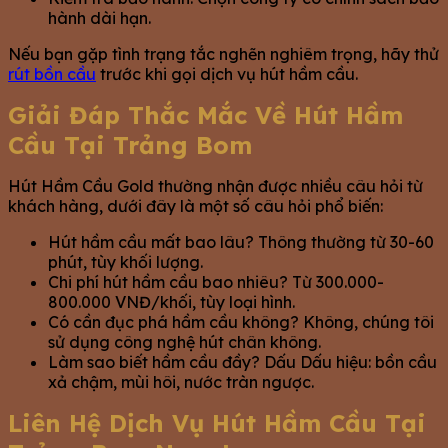
hành dài hạn.
Nếu bạn gặp tình trạng tắc nghẽn nghiêm trọng, hãy thử
rút bồn cầu
trước khi gọi dịch vụ hút hầm cầu.
Giải Đáp Thắc Mắc Về Hút Hầm
Cầu Tại Trảng Bom
Hút Hầm Cầu Gold thường nhận được nhiều câu hỏi từ
khách hàng, dưới đây là một số câu hỏi phổ biến:
Hút hầm cầu mất bao lâu? Thông thường từ 30-60
phút, tùy khối lượng.
Chi phí hút hầm cầu bao nhiêu? Từ 300.000-
800.000 VNĐ/khối, tùy loại hình.
Có cần đục phá hầm cầu không? Không, chúng tôi
sử dụng công nghệ hút chân không.
Làm sao biết hầm cầu đầy? Dấu Dấu hiệu: bồn cầu
xả chậm, mùi hôi, nước tràn ngược.
Liên Hệ Dịch Vụ Hút Hầm Cầu Tại