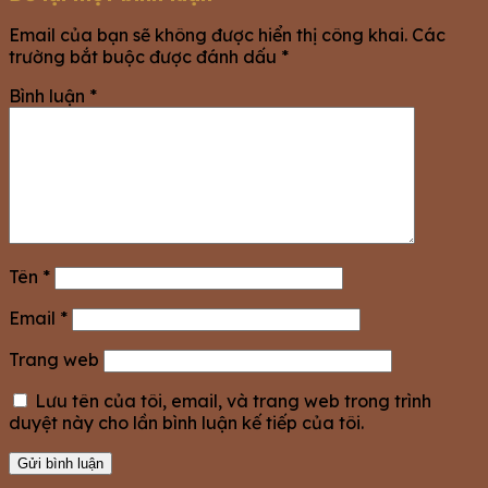
Email của bạn sẽ không được hiển thị công khai.
Các
trường bắt buộc được đánh dấu
*
Bình luận
*
Tên
*
Email
*
Trang web
Lưu tên của tôi, email, và trang web trong trình
duyệt này cho lần bình luận kế tiếp của tôi.