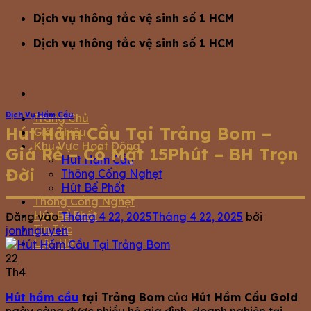
Bỏ
Dịch vụ thông tắc vệ sinh số 1 HCM
qua
Dịch vụ thông tắc vệ sinh số 1 HCM
nội
dung
Dịch Vụ Hầm Cầu
Trang Chủ
Hút Hầm Cầu Tại Trảng Bom –
Giới Thiệu
Khu Vực Hoạt Động
Giá Rẻ – Có Mặt 15Phút – BH Trọn
Hút Hầm Cầu
Đời
Thông Cống Nghẹt
Hút Bể Phốt
Thông Cống Nghẹt
Hút Bể Phốt
Đăng vào
Tháng 4 22, 2025
Tháng 4 22, 2025
bởi
Tin Tức
jonhnguyen
Liện Hệ
22
Th4
Hút hầm cầu
tại Trảng Bom
của
Hút Hầm Cầu Gold