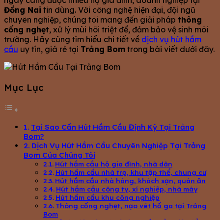
ngày càng được nhiều hộ gia đình, doanh nghiệp tại
Đồng Nai
tin dùng. Với công nghệ hiện đại, đội ngũ
chuyên nghiệp, chúng tôi mang đến giải pháp
thông
cống nghẹt
, xử lý mùi hôi triệt để, đảm bảo vệ sinh môi
trường. Hãy cùng tìm hiểu chi tiết về
dịch vụ hút hầm
cầu
uy tín, giá rẻ tại
Trảng Bom
trong bài viết dưới đây.
Mục Lục
Tại Sao Cần Hút Hầm Cầu Định Kỳ Tại Trảng
Bom?
Dịch Vụ Hút Hầm Cầu Chuyên Nghiệp Tại Trảng
Bom Của Chúng Tôi
Hút hầm cầu hộ gia đình, nhà dân
Hút hầm cầu nhà trọ, khu tập thể, chung cư
Hút hầm cầu nhà hàng, khách sạn, quán ăn
Hút hầm cầu công ty, xí nghiệp, nhà máy
Hút hầm cầu khu công nghiệp
Thông cống nghẹt, nạo vét hố ga tại Trảng
Bom