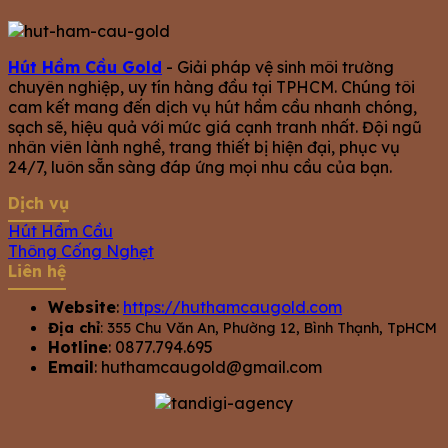
Hút Hầm Cầu Gold
- Giải pháp vệ sinh môi trường
chuyên nghiệp, uy tín hàng đầu tại TPHCM. Chúng tôi
cam kết mang đến dịch vụ hút hầm cầu nhanh chóng,
sạch sẽ, hiệu quả với mức giá cạnh tranh nhất. Đội ngũ
nhân viên lành nghề, trang thiết bị hiện đại, phục vụ
24/7, luôn sẵn sàng đáp ứng mọi nhu cầu của bạn.
Dịch vụ
Hút Hầm Cầu
Thông Cống Nghẹt
Liên hệ
Website
:
https://huthamcaugold.com
Địa chỉ
: 355 Chu Văn An, Phường 12, Bình Thạnh, TpHCM
Hotline
: 0877.794.695
Email
:
huthamcaugold@gmail.com