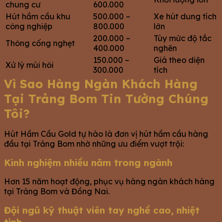
chung cư
600.000
Hút hầm cầu khu
500.000 –
Xe hút dung tích
công nghiệp
800.000
lớn
200.000 –
Tùy mức độ tắc
Thông cống nghẹt
400.000
nghẽn
150.000 –
Giá theo diện
Xử lý mùi hôi
300.000
tích
Vì Sao Hàng Ngàn Khách Hàng
Tại Trảng Bom Tin Tưởng Chúng
Tôi?
Hút Hầm Cầu Gold tự hào là đơn vị hút hầm cầu hàng
đầu tại Trảng Bom nhờ những ưu điểm vượt trội:
Kinh nghiệm nhiều năm trong ngành
Hơn 15 năm hoạt động, phục vụ hàng ngàn khách hàng
tại Trảng Bom và Đồng Nai.
Đội ngũ kỹ thuật viên tay nghề cao, nhiệt
tình