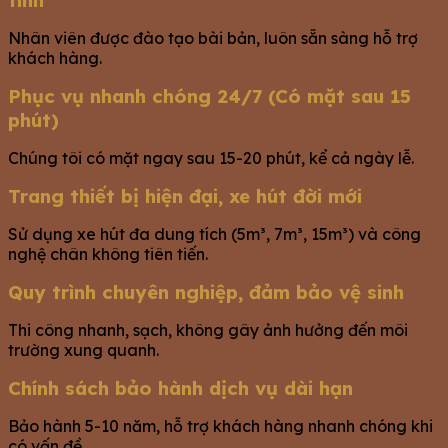
Nhân viên được đào tạo bài bản, luôn sẵn sàng hỗ trợ
khách hàng.
Phục vụ nhanh chóng 24/7 (Có mặt sau 15
phút)
Chúng tôi có mặt ngay sau 15-20 phút, kể cả ngày lễ.
Trang thiết bị hiện đại, xe hút đời mới
Sử dụng xe hút đa dung tích (5m³, 7m³, 15m³) và công
nghệ chân không tiên tiến.
Quy trình chuyên nghiệp, đảm bảo vệ sinh
Thi công nhanh, sạch, không gây ảnh hưởng đến môi
trường xung quanh.
Chính sách bảo hành dịch vụ dài hạn
Bảo hành 5-10 năm, hỗ trợ khách hàng nhanh chóng khi
có vấn đề.