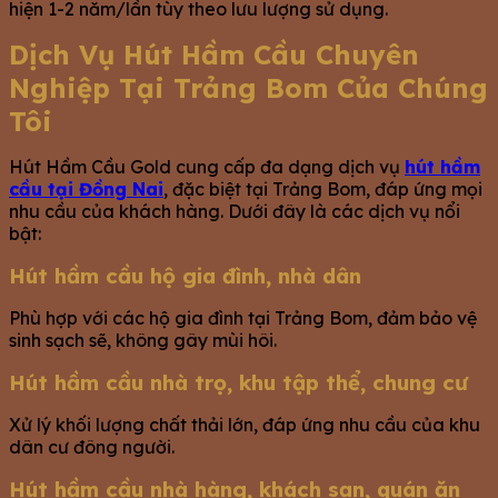
hiện 1-2 năm/lần tùy theo lưu lượng sử dụng.
Dịch Vụ Hút Hầm Cầu Chuyên
Nghiệp Tại Trảng Bom Của Chúng
Tôi
Hút Hầm Cầu Gold cung cấp đa dạng dịch vụ
hút hầm
cầu tại Đồng Nai
, đặc biệt tại Trảng Bom, đáp ứng mọi
nhu cầu của khách hàng. Dưới đây là các dịch vụ nổi
bật:
Hút hầm cầu hộ gia đình, nhà dân
Phù hợp với các hộ gia đình tại Trảng Bom, đảm bảo vệ
sinh sạch sẽ, không gây mùi hôi.
Hút hầm cầu nhà trọ, khu tập thể, chung cư
Xử lý khối lượng chất thải lớn, đáp ứng nhu cầu của khu
dân cư đông người.
Hút hầm cầu nhà hàng, khách sạn, quán ăn