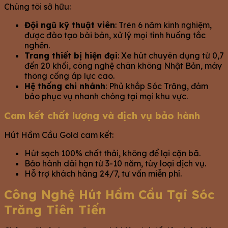
Chúng tôi sở hữu:
Đội ngũ kỹ thuật viên
: Trên 6 năm kinh nghiệm,
được đào tạo bài bản, xử lý mọi tình huống tắc
nghẽn.
Trang thiết bị hiện đại
: Xe hút chuyên dụng từ 0,7
đến 20 khối, công nghệ chân không Nhật Bản, máy
thông cống áp lực cao.
Hệ thống chi nhánh
: Phủ khắp Sóc Trăng, đảm
bảo phục vụ nhanh chóng tại mọi khu vực.
Cam kết chất lượng và dịch vụ bảo hành
Hút Hầm Cầu Gold cam kết:
Hút sạch 100% chất thải, không để lại cặn bã.
Bảo hành dài hạn từ 3-10 năm, tùy loại dịch vụ.
Hỗ trợ khách hàng 24/7, tư vấn miễn phí.
Công Nghệ Hút Hầm Cầu Tại Sóc
Trăng Tiên Tiến