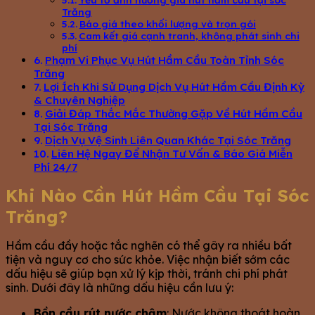
Trăng
Báo giá theo khối lượng và trọn gói
Cam kết giá cạnh tranh, không phát sinh chi
phí
Phạm Vi Phục Vụ Hút Hầm Cầu Toàn Tỉnh Sóc
Trăng
Lợi Ích Khi Sử Dụng Dịch Vụ Hút Hầm Cầu Định Kỳ
& Chuyên Nghiệp
Giải Đáp Thắc Mắc Thường Gặp Về Hút Hầm Cầu
Tại Sóc Trăng
Dịch Vụ Vệ Sinh Liên Quan Khác Tại Sóc Trăng
Liên Hệ Ngay Để Nhận Tư Vấn & Báo Giá Miễn
Phí 24/7
Khi Nào Cần Hút Hầm Cầu Tại Sóc
Trăng?
Hầm cầu đầy hoặc tắc nghẽn có thể gây ra nhiều bất
tiện và nguy cơ cho sức khỏe. Việc nhận biết sớm các
dấu hiệu sẽ giúp bạn xử lý kịp thời, tránh chi phí phát
sinh. Dưới đây là những dấu hiệu cần lưu ý:
Bồn cầu rút nước chậm
: Nước không thoát hoàn