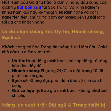
Hút Hầm Cầu Gold tự hào là đơn vị hàng đầu cung cấp
dịch vụ
hút bồn cầu
tại Sóc Trăng. Với kinh nghiệm
nhiều năm, đội ngũ kỹ thuật viên lành nghề và công
nghệ tiên tiến, chúng tôi cam kết mang đến sự hài lòng
tối đa cho khách hàng.
Lý do chọn chúng tôi: Uy tín, Nhanh chóng,
Sạch sẽ
Khách hàng tại Sóc Trăng tin tưởng Hút Hầm Cầu Gold
nhờ các ưu điểm vượt trội:
Uy tín
: Hoạt động minh bạch, có hợp đồng rõ ràng,
hóa đơn đầy đủ.
Nhanh chóng
: Phục vụ 24/7, có mặt trong 10-15
phút sau khi gọi.
Sạch sẽ
: Không đục phá, đảm bảo vệ sinh sau thi
công.
Giá cả hợp lý
: Báo giá minh bạch, không phát sinh
chi phí.
Năng lực vượt trội: Đội ngũ & Trang thiết bị