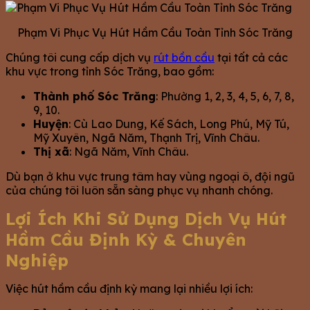
Phạm Vi Phục Vụ Hút Hầm Cầu Toàn Tỉnh Sóc Trăng
Chúng tôi cung cấp dịch vụ
rút bồn cầu
tại tất cả các
khu vực trong tỉnh Sóc Trăng, bao gồm:
Thành phố Sóc Trăng
: Phường 1, 2, 3, 4, 5, 6, 7, 8,
9, 10.
Huyện
: Cù Lao Dung, Kế Sách, Long Phú, Mỹ Tú,
Mỹ Xuyên, Ngã Năm, Thạnh Trị, Vĩnh Châu.
Thị xã
: Ngã Năm, Vĩnh Châu.
Dù bạn ở khu vực trung tâm hay vùng ngoại ô, đội ngũ
của chúng tôi luôn sẵn sàng phục vụ nhanh chóng.
Lợi Ích Khi Sử Dụng Dịch Vụ Hút
Hầm Cầu Định Kỳ & Chuyên
Nghiệp
Việc hút hầm cầu định kỳ mang lại nhiều lợi ích: