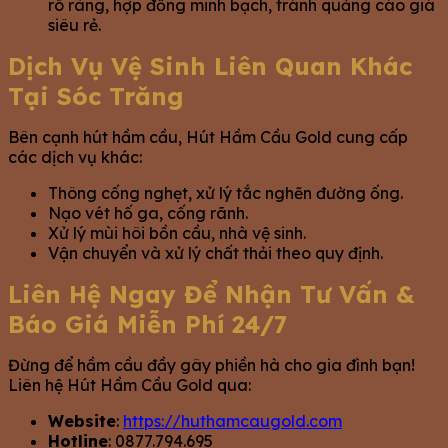
rõ ràng, hợp đồng minh bạch, tránh quảng cáo giá
siêu rẻ.
Dịch Vụ Vệ Sinh Liên Quan Khác
Tại Sóc Trăng
Bên cạnh hút hầm cầu, Hút Hầm Cầu Gold cung cấp
các dịch vụ khác:
Thông cống nghẹt, xử lý tắc nghẽn đường ống.
Nạo vét hố ga, cống rãnh.
Xử lý mùi hôi bồn cầu, nhà vệ sinh.
Vận chuyển và xử lý chất thải theo quy định.
Liên Hệ Ngay Để Nhận Tư Vấn &
Báo Giá Miễn Phí 24/7
Đừng để hầm cầu đầy gây phiền hà cho gia đình bạn!
Liên hệ Hút Hầm Cầu Gold qua:
Website
:
https://huthamcaugold.com
Hotline
: 0877.794.695