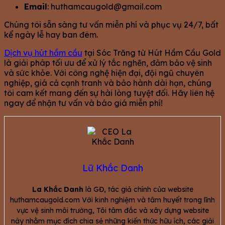
Email
:
huthamcaugold@gmail.com
Chúng tôi sẵn sàng tư vấn miễn phí và phục vụ 24/7, bất
kể ngày lễ hay ban đêm.
Dịch vụ hút hầm cầu
tại Sóc Trăng từ Hút Hầm Cầu Gold
là giải pháp tối ưu để xử lý tắc nghẽn, đảm bảo vệ sinh
và sức khỏe. Với công nghệ hiện đại, đội ngũ chuyên
nghiệp, giá cả cạnh tranh và bảo hành dài hạn, chúng
tôi cam kết mang đến sự hài lòng tuyệt đối. Hãy liên hệ
ngay để nhận tư vấn và báo giá miễn phí!
Lữ Khắc Danh
La Khắc Danh
là GĐ, tác giả chính của website
huthamcaugold.com Với kinh nghiệm và tâm huyết trong lĩnh
vực vệ sinh môi trường, Tôi tâm đắc và xây dựng website
này nhằm mục đích chia sẻ những kiến thức hữu ích, các giải