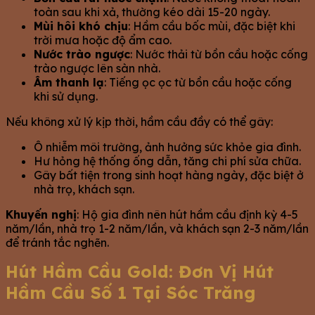
toàn sau khi xả, thường kéo dài 15-20 ngày.
Mùi hôi khó chịu
: Hầm cầu bốc mùi, đặc biệt khi
trời mưa hoặc độ ẩm cao.
Nước trào ngược
: Nước thải từ bồn cầu hoặc cống
trào ngược lên sàn nhà.
Âm thanh lạ
: Tiếng ọc ọc từ bồn cầu hoặc cống
khi sử dụng.
Nếu không xử lý kịp thời, hầm cầu đầy có thể gây:
Ô nhiễm môi trường, ảnh hưởng sức khỏe gia đình.
Hư hỏng hệ thống ống dẫn, tăng chi phí sửa chữa.
Gây bất tiện trong sinh hoạt hàng ngày, đặc biệt ở
nhà trọ, khách sạn.
Khuyến nghị
: Hộ gia đình nên hút hầm cầu định kỳ 4-5
năm/lần, nhà trọ 1-2 năm/lần, và khách sạn 2-3 năm/lần
để tránh tắc nghẽn.
Hút Hầm Cầu Gold: Đơn Vị Hút
Hầm Cầu Số 1 Tại Sóc Trăng