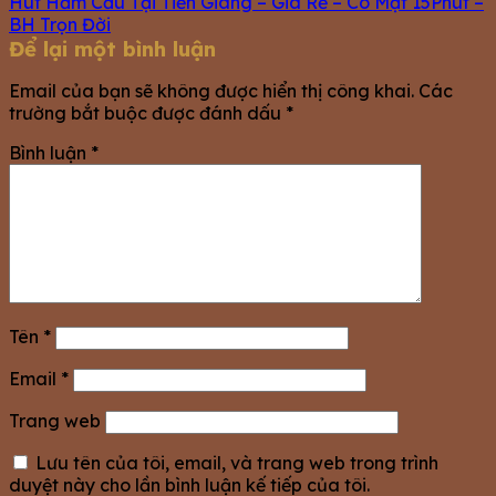
Hút Hầm Cầu Tại Tiền Giang – Giá Rẻ – Có Mặt 15Phút –
BH Trọn Đời
Để lại một bình luận
Email của bạn sẽ không được hiển thị công khai.
Các
trường bắt buộc được đánh dấu
*
Bình luận
*
Tên
*
Email
*
Trang web
Lưu tên của tôi, email, và trang web trong trình
duyệt này cho lần bình luận kế tiếp của tôi.