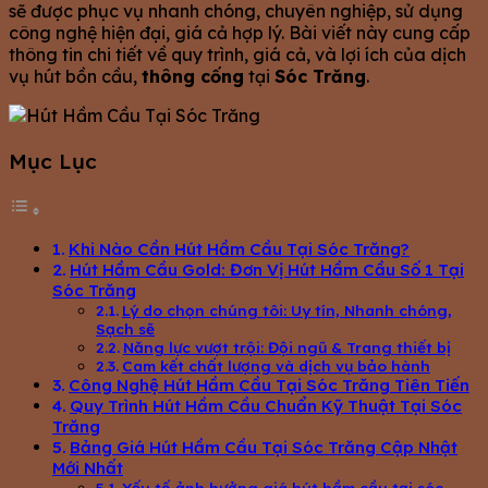
sẽ được phục vụ nhanh chóng, chuyên nghiệp, sử dụng
công nghệ hiện đại, giá cả hợp lý. Bài viết này cung cấp
thông tin chi tiết về quy trình, giá cả, và lợi ích của dịch
vụ hút bồn cầu,
thông cống
tại
Sóc Trăng
.
Mục Lục
Khi Nào Cần Hút Hầm Cầu Tại Sóc Trăng?
Hút Hầm Cầu Gold: Đơn Vị Hút Hầm Cầu Số 1 Tại
Sóc Trăng
Lý do chọn chúng tôi: Uy tín, Nhanh chóng,
Sạch sẽ
Năng lực vượt trội: Đội ngũ & Trang thiết bị
Cam kết chất lượng và dịch vụ bảo hành
Công Nghệ Hút Hầm Cầu Tại Sóc Trăng Tiên Tiến
Quy Trình Hút Hầm Cầu Chuẩn Kỹ Thuật Tại Sóc
Trăng
Bảng Giá Hút Hầm Cầu Tại Sóc Trăng Cập Nhật
Mới Nhất
Yếu tố ảnh hưởng giá hút hầm cầu tại sóc