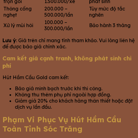
trọn gói
1.500.000/xe
phát sinh
Thông cống
200.000 –
Tùy mức độ tắc
nghẹt
500.000/lần
nghẽn
100.000 –
Xử lý mùi hôi
Bảo hành 3 tháng
300.000/lần
Lưu ý
: Giá trên chỉ mang tính tham khảo. Vui lòng liên hệ
để được báo giá chính xác.
Cam kết giá cạnh tranh, không phát sinh chi
phí
Hút Hầm Cầu Gold cam kết:
Báo giá minh bạch trước khi thi công.
Không thu thêm phụ phí ngoài hợp đồng.
Giảm giá 20% cho khách hàng thân thiết hoặc đặt
dịch vụ lần đầu.
Phạm Vi Phục Vụ Hút Hầm Cầu
Toàn Tỉnh Sóc Trăng