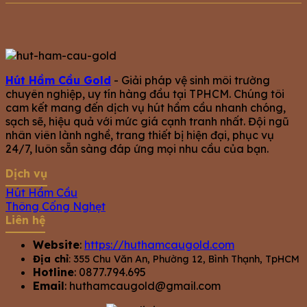
Hút Hầm Cầu Gold
- Giải pháp vệ sinh môi trường
chuyên nghiệp, uy tín hàng đầu tại TPHCM. Chúng tôi
cam kết mang đến dịch vụ hút hầm cầu nhanh chóng,
sạch sẽ, hiệu quả với mức giá cạnh tranh nhất. Đội ngũ
nhân viên lành nghề, trang thiết bị hiện đại, phục vụ
24/7, luôn sẵn sàng đáp ứng mọi nhu cầu của bạn.
Dịch vụ
Hút Hầm Cầu
Thông Cống Nghẹt
Liên hệ
Website
:
https://huthamcaugold.com
Địa chỉ
: 355 Chu Văn An, Phường 12, Bình Thạnh, TpHCM
Hotline
: 0877.794.695
Email
:
huthamcaugold@gmail.com