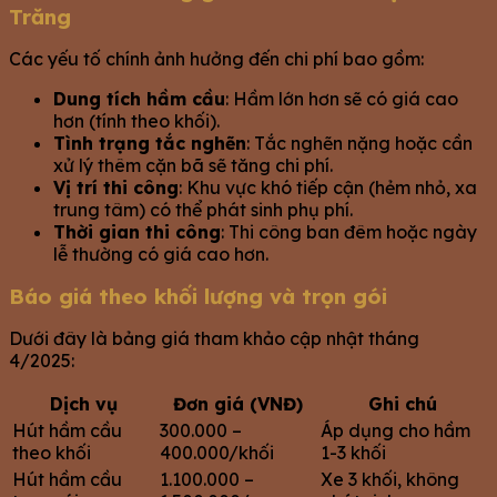
Trăng
Các yếu tố chính ảnh hưởng đến chi phí bao gồm:
Dung tích hầm cầu
: Hầm lớn hơn sẽ có giá cao
hơn (tính theo khối).
Tình trạng tắc nghẽn
: Tắc nghẽn nặng hoặc cần
xử lý thêm cặn bã sẽ tăng chi phí.
Vị trí thi công
: Khu vực khó tiếp cận (hẻm nhỏ, xa
trung tâm) có thể phát sinh phụ phí.
Thời gian thi công
: Thi công ban đêm hoặc ngày
lễ thường có giá cao hơn.
Báo giá theo khối lượng và trọn gói
Dưới đây là bảng giá tham khảo cập nhật tháng
4/2025:
Dịch vụ
Đơn giá (VNĐ)
Ghi chú
Hút hầm cầu
300.000 –
Áp dụng cho hầm
theo khối
400.000/khối
1-3 khối
Hút hầm cầu
1.100.000 –
Xe 3 khối, không