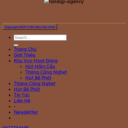
Copyright 2025 © Hút Hầm Cầu Gold
Trang Chủ
Giới Thiệu
Khu Vực Hoạt Động
Hút Hầm Cầu
Thông Cống Nghẹt
Hút Bể Phốt
Thông Cống Nghẹt
Hút Bể Phốt
Tin Tức
Liện Hệ
-
Newsletter
0877794695