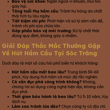
Bảo vệ sức khỏe
: Ngăn ngừa vi khuẩn, mùi hôi
gây hại.
Tăng tuổi thọ hầm cầu
: Tránh hư hỏng do chất
thải tích tụ lâu ngày.
Tiết kiệm chi phí
: Phát hiện và xử lý sớm vấn đề,
tránh chi phí sửa chữa lớn.
Góp phần bảo vệ môi trường
: Xử lý chất thải
đúng quy định, không gây ô nhiễm.
Giải Đáp Thắc Mắc Thường Gặp
Về Hút Hầm Cầu Tại Sóc Trăng
Dưới đây là một số câu hỏi phổ biến từ khách hàng:
Hút hầm cầu mất bao lâu?
Trung bình 30-60
phút, tùy dung tích hầm và mức độ tắc nghẽn.
Có cần đục phá công trình không?
Không,
chúng tôi sử dụng công nghệ hiện đại, không cần
đục phá.
Thời gian bảo hành là bao lâu?
Từ 3-10 năm, tùy
dịch vụ.
Làm sao tránh lừa đảo?
Chọn công ty có địa chỉ