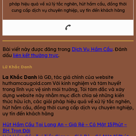
pháp hiệu quả về xử lý tắc nghẽn, hút hầm cầu, đồng thời
cung cấp dịch vụ chuyên nghiệp, uy tín đến khách hàng
Bài viết này được đăng trong
Dịch Vụ Hầm Cầu
. Đánh
dấu
liên kết thường trực
.
Lữ Khắc Danh
La Khắc Danh
là GĐ, tác giả chính của website
huthamcaugold.com Với kinh nghiệm và tâm huyết
trong lĩnh vực vệ sinh môi trường, Tôi tâm đắc và xây
dựng website này nhằm mục đích chia sẻ những kiến
thức hữu ích, các giải pháp hiệu quả về xử lý tắc nghẽn,
hút hầm cầu, đồng thời cung cấp dịch vụ chuyên nghiệp,
uy tín đến khách hàng
Hút Hầm Cầu Tại Long An – Giá Rẻ – Có Mặt 15Phút –
BH Trọn Đời