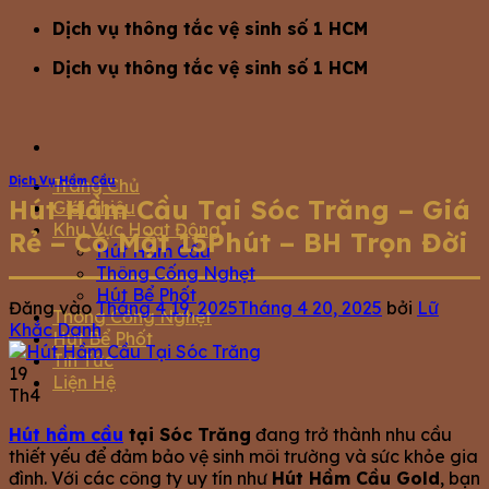
Bỏ
Dịch vụ thông tắc vệ sinh số 1 HCM
qua
Dịch vụ thông tắc vệ sinh số 1 HCM
nội
dung
Dịch Vụ Hầm Cầu
Trang Chủ
Hút Hầm Cầu Tại Sóc Trăng – Giá
Giới Thiệu
Khu Vực Hoạt Động
Rẻ – Có Mặt 15Phút – BH Trọn Đời
Hút Hầm Cầu
Thông Cống Nghẹt
Hút Bể Phốt
Đăng vào
Tháng 4 19, 2025
Tháng 4 20, 2025
bởi
Lữ
Thông Cống Nghẹt
Khắc Danh
Hút Bể Phốt
Tin Tức
19
Liện Hệ
Th4
Hút hầm cầu
tại Sóc Trăng
đang trở thành nhu cầu
thiết yếu để đảm bảo vệ sinh môi trường và sức khỏe gia
đình. Với các công ty uy tín như
Hút Hầm Cầu Gold
, bạn