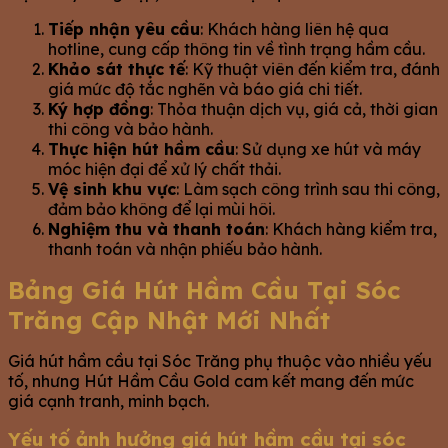
Tiếp nhận yêu cầu
: Khách hàng liên hệ qua
hotline, cung cấp thông tin về tình trạng hầm cầu.
Khảo sát thực tế
: Kỹ thuật viên đến kiểm tra, đánh
giá mức độ tắc nghẽn và báo giá chi tiết.
Ký hợp đồng
: Thỏa thuận dịch vụ, giá cả, thời gian
thi công và bảo hành.
Thực hiện hút hầm cầu
: Sử dụng xe hút và máy
móc hiện đại để xử lý chất thải.
Vệ sinh khu vực
: Làm sạch công trình sau thi công,
đảm bảo không để lại mùi hôi.
Nghiệm thu và thanh toán
: Khách hàng kiểm tra,
thanh toán và nhận phiếu bảo hành.
Bảng Giá Hút Hầm Cầu Tại Sóc
Trăng Cập Nhật Mới Nhất
Giá hút hầm cầu tại Sóc Trăng phụ thuộc vào nhiều yếu
tố, nhưng Hút Hầm Cầu Gold cam kết mang đến mức
giá cạnh tranh, minh bạch.
Yếu tố ảnh hưởng giá hút hầm cầu tại sóc