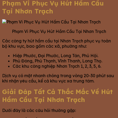
Phạm Vi Phục Vụ Hút Hầm Cầu
Tại Nhơn Trạch
Phạm Vi Phục Vụ Hút Hầm Cầu Tại Nhơn Trạch
Các công ty hút hầm cầu tại Nhơn Trạch phục vụ toàn
bộ khu vực, bao gồm các xã, phường như:
Hiệp Phước, Đại Phước, Long Tân, Phú Hội.
Phú Đông, Phú Thạnh, Vĩnh Thanh, Long Thọ.
Các khu công nghiệp Nhơn Trạch 1, 2, 3, 5, 6.
Dịch vụ có mặt nhanh chóng trong vòng 20-30 phút sau
khi nhận yêu cầu, kể cả khu vực xa trung tâm.
Giải Đáp Tất Cả Thắc Mắc Về Hút
Hầm Cầu Tại Nhơn Trạch
Dưới đây là các câu hỏi thường gặp: