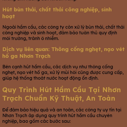
Hút bùn thải, chất thải công nghiệp, sinh
hoạt
Ngoài hầm cầu, các công ty còn xử lý bùn thải, chất thải
công nghiệp và sinh hoạt, đảm bảo tuân thủ quy định
môi trường, tránh ô nhiễm.
Dịch vụ liên quan: Thông cống nghẹt, nạo vét
hố ga Nhơn Trạch
Bên cạnh hút hầm cầu, các dịch vụ như thông cống
nghẹt, nạo vét hố ga, xử lý mùi hôi cũng được cung cấp,
giúp hệ thống thoát nước hoạt động ổn định.
Quy Trình Hút Hầm Cầu Tại Nhơn
Trạch Chuẩn Kỹ Thuật, An Toàn
Để đảm bảo hiệu quả và an toàn, các công ty uy tín tại
Nhơn Trạch áp dụng quy trình hút hầm cầu chuyên
nghiệp, bao gồm các bước sau: