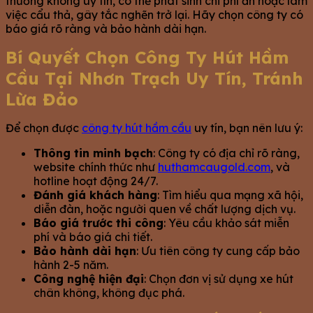
thường không uy tín, có thể phát sinh chi phí ẩn hoặc làm
việc cẩu thả, gây tắc nghẽn trở lại. Hãy chọn công ty có
báo giá rõ ràng và bảo hành dài hạn.
Bí Quyết Chọn Công Ty Hút Hầm
Cầu Tại Nhơn Trạch Uy Tín, Tránh
Lừa Đảo
Để chọn được
công ty hút hầm cầu
uy tín, bạn nên lưu ý:
Thông tin minh bạch
: Công ty có địa chỉ rõ ràng,
website chính thức như
huthamcaugold.com
, và
hotline hoạt động 24/7.
Đánh giá khách hàng
: Tìm hiểu qua mạng xã hội,
diễn đàn, hoặc người quen về chất lượng dịch vụ.
Báo giá trước thi công
: Yêu cầu khảo sát miễn
phí và báo giá chi tiết.
Bảo hành dài hạn
: Ưu tiên công ty cung cấp bảo
hành 2-5 năm.
Công nghệ hiện đại
: Chọn đơn vị sử dụng xe hút
chân không, không đục phá.