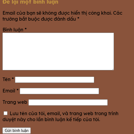
Để lại một bình luận
Email của bạn sẽ không được hiển thị công khai.
Các
trường bắt buộc được đánh dấu
*
Bình luận
*
Tên
*
Email
*
Trang web
Lưu tên của tôi, email, và trang web trong trình
duyệt này cho lần bình luận kế tiếp của tôi.