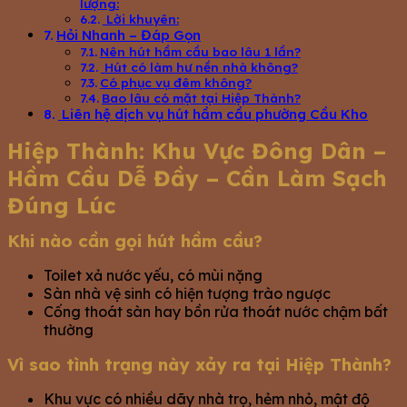
lượng:
Lời khuyên:
Hỏi Nhanh – Đáp Gọn
Nên hút hầm cầu bao lâu 1 lần?
Hút có làm hư nền nhà không?
Có phục vụ đêm không?
Bao lâu có mặt tại Hiệp Thành?
Liên hệ dịch vụ hút hầm cầu phường Cầu Kho
Hiệp Thành: Khu Vực Đông Dân –
Hầm Cầu Dễ Đầy – Cần Làm Sạch
Đúng Lúc
Khi nào cần gọi hút hầm cầu?
Toilet xả nước yếu, có mùi nặng
Sàn nhà vệ sinh có hiện tượng trào ngược
Cống thoát sàn hay bồn rửa thoát nước chậm bất
thường
Vì sao tình trạng này xảy ra tại Hiệp Thành?
Khu vực có nhiều dãy nhà trọ, hẻm nhỏ, mật độ