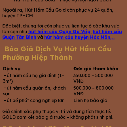
Ngoài ra, Hút Hầm Cầu Gold còn phục vụ 24 quận,
huyện TPHCM
Đặc biệt, chúng tôi còn phục vụ liên tục ở các khu vực
lân cận như
hút hầm cầu Quận Gò Vấp
,
hút hầm cầu
Quận Tân Bình
và
hút hầm cầu huyện Hóc Môn,
…
Báo Giá Dịch Vụ Hút Hầm Cầu
Phường Hiệp Thành
Dịch vụ
Đơn giá tham khảo
Hút hầm cầu hộ gia đình (1–
350.000 – 500.000
3m³)
VNĐ
Hút hầm cầu quán ăn, khách
500.000 – 800.000
sạn
VNĐ
Hút bể phốt công nghiệp lớn
Liên hệ báo giá
Giá chính xác phụ thuộc vị trí và dung tích thực tế.
GOLD cam kết báo giá trước – không phát sinh phí.