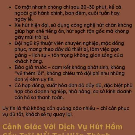
Có mặt nhanh chóng chỉ sau 20–30 phút, kể cả
ngoài giờ hành chính, ban đêm, cuối tuần hay
ngày lễ.
Xe hút hiện đại, sử dụng công nghệ hút chân không
giúp hạn chế tiếng ồn, hút sạch tận gốc mà không
gây mùi trở lại.
Đội ngũ kỹ thuật viên chuyên nghiệp, mặc đồng
phục, mang theo đầy đủ thiết bị, làm việc gọn
gàng – lịch sự – tôn trọng không gian sống của
khách hàng.
Báo giá trước – cam kết không phát sinh, không
“vẽ thêm lỗi”, không chiêu trò đội phí như những
đơn vị kém uy tín.
Có hợp đồng, xuất hóa đơn đỏ đầy đủ, đặc biệt phù
hợp cho doanh nghiệp, nhà hàng, cơ sở kinh doanh
cần hồ sơ thanh toán.
Uy tín là thứ không cần quảng cáo nhiều – chỉ cần phục
vụ đủ tốt, khách sẽ tự quay lại.
Cảnh Giác Với Dịch Vụ Hút Hầm