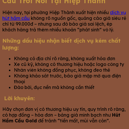
Cầu Trôi Nổi Tại Hiệp Thành
Hiện nay, tại phường Hiệp Thành xuất hiện nhiều
dịch vụ
hút hầm cầu
không rõ nguồn gốc, quảng cáo giá siêu rẻ
chỉ từ 99.000đ – nhưng sau đó báo giá sai lệch, ép
khách hàng trả thêm nhiều khoản “phát sinh” vô lý.
Những dấu hiệu nhận biết dịch vụ kém chất
lượng:
Không có địa chỉ rõ ràng, không xuất hóa đơn
Xe cũ kỹ, không có thương hiệu hoặc logo công ty
Nhân viên không đồng phục, không đeo thẻ
Không khảo sát trước, báo giá mập mờ qua điện
thoại
Đào bới, đục nền mà không cần thiết
Lời khuyên:
Hãy chọn đơn vị có thương hiệu uy tín, quy trình rõ ràng,
có hợp đồng – hóa đơn – bảng giá minh bạch như
Hút
Hầm Cầu Gold
để tránh “tiền mất, mùi vẫn còn”.