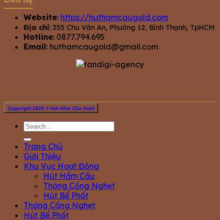
Website
:
https://huthamcaugold.com
Địa chỉ
: 355 Chu Văn An, Phường 12, Bình Thạnh, TpHCM
Hotline
: 0877.794.695
Email
:
huthamcaugold@gmail.com
Copyright 2025 © Hút Hầm Cầu Gold
Trang Chủ
Giới Thiệu
Khu Vực Hoạt Động
Hút Hầm Cầu
Thông Cống Nghẹt
Hút Bể Phốt
Thông Cống Nghẹt
Hút Bể Phốt