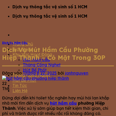
Bỏ
Dịch vụ thông tắc vệ sinh số 1 HCM
qua
Dịch vụ thông tắc vệ sinh số 1 HCM
nội
dung
Dịch Vụ Hầm Cầu
Trang Chủ
Dịch Vụ Hút Hầm Cầu Phường
Giới Thiệu
Khu Vực Hoạt Động
Hiệp Thành – Có Mặt Trong 30P
Hút Hầm Cầu
Thông Cống Nghẹt
Hút Bể Phốt
Đăng vào
Tháng 8 22, 2025
bởi
jonhnguyen
Thông Cống Nghẹt
Hút Bể Phốt
22
Tin Tức
Th8
Liện Hệ
Đừng đợi đến khi toilet tắc nghẽn hay mùi hôi lan khắp
nhà mới tìm đến dịch vụ
hút hầm cầu
phường Hiệp
Thành
. Việc xử lý sớm giúp bạn tiết kiệm thời gian, chi
phí và tránh được rất nhiều rắc rối không đáng có.