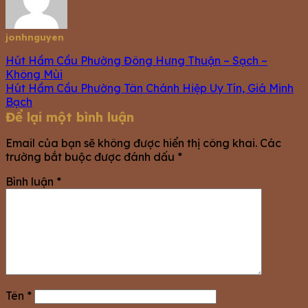
jonhnguyen
Hút Hầm Cầu Phường Đông Hưng Thuận – Sạch –
Không Mùi
Hút Hầm Cầu Phường Tân Chánh Hiệp Uy Tín, Giá Minh
Bạch
Để lại một bình luận
Email của bạn sẽ không được hiển thị công khai.
Các
trường bắt buộc được đánh dấu
*
Bình luận
*
Tên
*