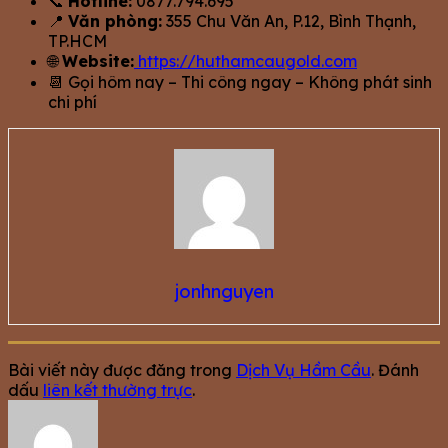
📞
Hotline:
0877.794.695
📍
Văn phòng:
355 Chu Văn An, P.12, Bình Thạnh,
TP.HCM
🌐
Website:
https://huthamcaugold.com
📆 Gọi hôm nay – Thi công ngay – Không phát sinh
chi phí
jonhnguyen
Bài viết này được đăng trong
Dịch Vụ Hầm Cầu
. Đánh
dấu
liên kết thường trực
.