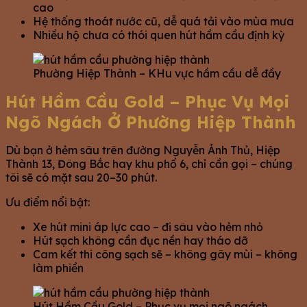
cao
Hệ thống thoát nước cũ, dễ quá tải vào mùa mưa
Nhiều hộ chưa có thói quen hút hầm cầu định kỳ
Phường Hiệp Thành – KHu vực hầm cầu dễ đầy
Hút Hầm Cầu Gold – Phục Vụ Mọi
Ngõ Ngách Ở Phường Hiệp Thành
Dù bạn ở hẻm sâu trên đường Nguyễn Ảnh Thủ, Hiệp
Thành 13, Đông Bắc hay khu phố 6, chỉ cần gọi – chúng
tôi sẽ có mặt sau 20–30 phút.
Ưu điểm nổi bật:
Xe hút mini áp lực cao – đi sâu vào hẻm nhỏ
Hút sạch không cần đục nền hay tháo dỡ
Cam kết thi công sạch sẽ – không gây mùi – không
làm phiền
Hút Hầm Cầu Gold – Phục vụ mọi ngõ ngách