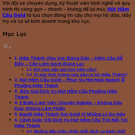
Với đội xe chuyên dụng, kỹ thuật viên lành nghề và quy
trình thi công gọn – nhanh – không để lại mùi,
Hút Hầm
Cầu Gold
là lựa chọn đáng tin cậy cho mọi hộ dân, dãy
trọ và cơ sở kinh doanh trong khu vực.
Mục Lục
Hiệp Thành: Khu Vực Đông Dân – Hầm Cầu Dễ
Đầy – Cần Làm Sạch Đúng Lúc
Khi nào cần gọi hút hầm cầu?
Vì sao tình trạng này xảy ra tại Hiệp Thành?
Hút Hầm Cầu Gold – Phục Vụ Mọi Ngõ Ngách Ở
Phường Hiệp Thành
Báo Giá Dịch Vụ Hút Hầm Cầu Phường Hiệp
Thành
5 Bước Làm Việc Chuyên Nghiệp – Không Dây
Dưa, Không Làm Phiền
Người Hiệp Thành Gọi Gold Vì Những Lý Do Này
Cảnh Giác Với Dịch Vụ Hút Hầm Cầu Trôi Nổi Tại
Hiệp Thành
Những dấu hiệu nhận biết dịch vụ kém chất