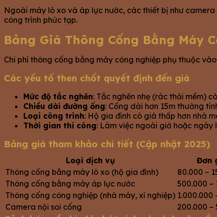
Ngoài máy lò xo và áp lực nước, các thiết bị như camera 
công trình phức tạp.
Bảng Giá Thông Cống Bằng Máy Cô
Chi phí thông cống bằng máy công nghiệp phụ thuộc vào nh
Các yếu tố then chốt quyết định đến giá
Mức độ tắc nghẽn
: Tắc nghẽn nhẹ (rác thải mềm) c
Chiều dài đường ống
: Cống dài hơn 15m thường tín
Loại công trình
: Hộ gia đình có giá thấp hơn nhà m
Thời gian thi công
: Làm việc ngoài giờ hoặc ngày lễ
Bảng giá tham khảo chi tiết (Cập nhật 2025)
Loại dịch vụ
Đơn 
Thông cống bằng máy lò xo (hộ gia đình)
80.000 – 
Thông cống bằng máy áp lực nước
500.000 – 
Thông cống công nghiệp (nhà máy, xí nghiệp)
1.000.000 
Camera nội soi cống
200.000 – 