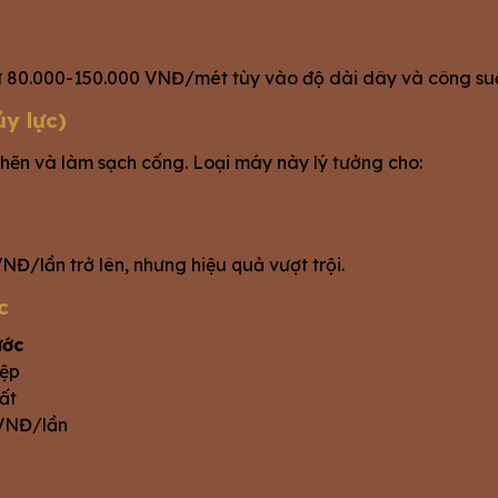
từ 80.000-150.000 VNĐ/mét tùy vào độ dài dây và công su
y lực)
hẽn và làm sạch cống. Loại máy này lý tưởng cho:
NĐ/lần trở lên, nhưng hiệu quả vượt trội.
c
ước
iệp
ất
 VNĐ/lần