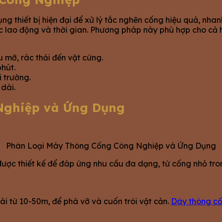
 thiết bị hiện đại để xử lý tắc nghẽn cống hiệu quả, nha
 lao động và thời gian. Phương pháp này phù hợp cho cả h
u mỡ, rác thải đến vật cứng.
phút.
 trường.
 dài.
Nghiệp và Ứng Dụng
Phân Loại Máy Thông Cống Công Nghiệp và Ứng Dụng
ược thiết kế để đáp ứng nhu cầu đa dạng, từ cống nhỏ tron
ài từ 10-50m, để phá vỡ và cuốn trôi vật cản.
Dây thông cố