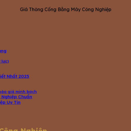
Giá Thông Cống Bằng Máy Công Nghiệp
ụng
lực)
iết Nhất 2025
 báo giá minh bạch
g Nghiệp Chuẩn
ệp Uy Tín
 Công Nghiệp