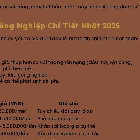
nội soi cống, máy hút bùn, hoặc máy nén khí cũng được sử 
ng Nghiệp Chi Tiết Nhất 2025
iều yếu tố, và dưới đây là thông tin chi tiết để bạn tham
ó giá thấp hơn so với tắc nghẽn nặng (dầu mỡ, vật cứng).
h phí theo mét.
áy, khu công nghiệp.
 có thể phát sinh chi phí.
giá (VNĐ)
Ghi chú
150.000/mét
Tùy chiều dài dây lò xo
1.500.000/lần
Phù hợp cống lớn
– 5.000.000/lần
Khảo sát báo giá cụ thể
500.000/lần
Xác định nguyên nhân tắc