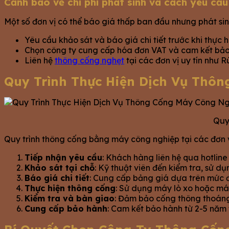
Cảnh báo về chi phí phát sinh và cách yêu cầ
Một số đơn vị có thể báo giá thấp ban đầu nhưng phát sinh 
Yêu cầu khảo sát và báo giá chi tiết trước khi thực h
Chọn công ty cung cấp hóa đơn VAT và cam kết bảo
Liên hệ
thông cống nghẹt
tại các đơn vị uy tín như
Quy Trình Thực Hiện Dịch Vụ Thô
Quy
Quy trình thông cống bằng máy công nghiệp tại các đơn
Tiếp nhận yêu cầu
: Khách hàng liên hệ qua hotline 
Khảo sát tại chỗ
: Kỹ thuật viên đến kiểm tra, sử d
Báo giá chi tiết
: Cung cấp bảng giá dựa trên mức 
Thực hiện thông cống
: Sử dụng máy lò xo hoặc máy
Kiểm tra và bàn giao
: Đảm bảo cống thông thoáng,
Cung cấp bảo hành
: Cam kết bảo hành từ 2-5 năm 