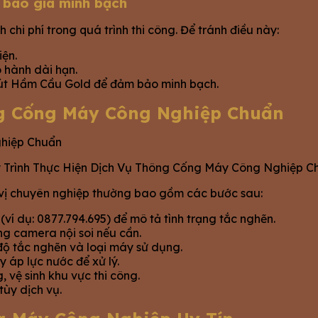
u báo giá minh bạch
chi phí trong quá trình thi công. Để tránh điều này:
iện.
 hành dài hạn.
 Rút Hầm Cầu Gold để đảm bảo minh bạch.
ng Cống Máy Công Nghiệp Chuẩn
 Trình Thực Hiện Dịch Vụ Thông Cống Máy Công Nghiệp C
 vị chuyên nghiệp thường bao gồm các bước sau:
(ví dụ: 0877.794.695) để mô tả tình trạng tắc nghẽn.
ụng camera nội soi nếu cần.
độ tắc nghẽn và loại máy sử dụng.
 áp lực nước để xử lý.
 vệ sinh khu vực thi công.
tùy dịch vụ.