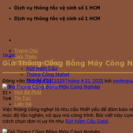
Bỏ
Dịch vụ thông tắc vệ sinh số 1 HCM
qua
Dịch vụ thông tắc vệ sinh số 1 HCM
nội
dung
Trang Chủ
Tin Tức
Giới Thiệu
Giá Thông Cống Bằng Máy Công Ng
Khu Vực Hoạt Động
Hút Hầm Cầu
Thông Cống Nghẹt
Hút Bể Phốt
Đăng vào
Tháng 4 21, 2025
Tháng 4 21, 2025
bởi
jonhngu
Thông Cống Nghẹt
Hút Bể Phốt
21
Tin Tức
Th4
Liện Hệ
Việc thông cống nghẹt là nhu cầu thiết yếu để đảm bảo vệ
mức độ tắc nghẽn, và quy mô công trình. Bài viết này cung 
cách chọn đơn vị uy tín như
Rút Hầm Cầu Gold
.