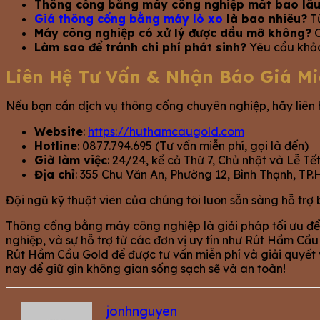
Thông cống bằng máy công nghiệp mất bao lâ
Giá thông cống bằng máy lò xo
là bao nhiêu?
Từ
Máy công nghiệp có xử lý được dầu mỡ không?
C
Làm sao để tránh chi phí phát sinh?
Yêu cầu khảo 
Liên Hệ Tư Vấn & Nhận Báo Giá Mi
Nếu bạn cần dịch vụ thông cống chuyên nghiệp, hãy liên
Website
:
https://huthamcaugold.com
Hotline
: 0877.794.695 (Tư vấn miễn phí, gọi là đến)
Giờ làm việc
: 24/24, kể cả Thứ 7, Chủ nhật và Lễ Tế
Địa chỉ
: 355 Chu Văn An, Phường 12, Bình Thạnh, TP
Đội ngũ kỹ thuật viên của chúng tôi luôn sẵn sàng hỗ trợ
Thông cống bằng máy công nghiệp là giải pháp tối ưu để x
nghiệp, và sự hỗ trợ từ các đơn vị uy tín như Rút Hầm Cầ
Rút Hầm Cầu Gold để được tư vấn miễn phí và giải quyết
nay để giữ gìn không gian sống sạch sẽ và an toàn!
jonhnguyen