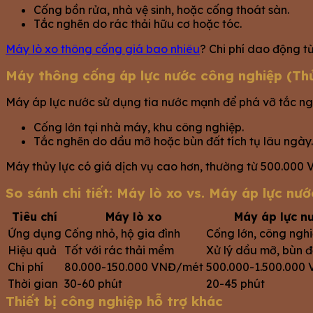
Cống bồn rửa, nhà vệ sinh, hoặc cống thoát sàn.
Tắc nghẽn do rác thải hữu cơ hoặc tóc.
Máy lò xo thông cống giá bao nhiêu
? Chi phí dao động 
Máy thông cống áp lực nước công nghiệp (Thủ
Máy áp lực nước sử dụng tia nước mạnh để phá vỡ tắc ng
Cống lớn tại nhà máy, khu công nghiệp.
Tắc nghẽn do dầu mỡ hoặc bùn đất tích tụ lâu ngày.
Máy thủy lực có giá dịch vụ cao hơn, thường từ 500.000 V
So sánh chi tiết: Máy lò xo vs. Máy áp lực nướ
Tiêu chí
Máy lò xo
Máy áp lực n
Ứng dụng
Cống nhỏ, hộ gia đình
Cống lớn, công ngh
Hiệu quả
Tốt với rác thải mềm
Xử lý dầu mỡ, bùn đ
Chi phí
80.000-150.000 VNĐ/mét
500.000-1.500.000
Thời gian
30-60 phút
20-45 phút
Thiết bị công nghiệp hỗ trợ khác