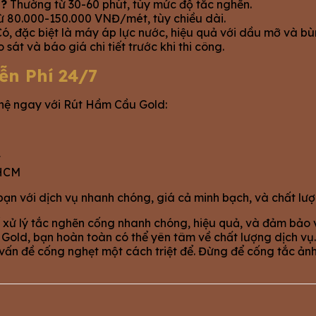
u?
Thường từ 30-60 phút, tùy mức độ tắc nghẽn.
 80.000-150.000 VNĐ/mét, tùy chiều dài.
ó, đặc biệt là máy áp lực nước, hiệu quả với dầu mỡ và bù
sát và báo giá chi tiết trước khi thi công.
ễn Phí 24/7
 hệ ngay với Rút Hầm Cầu Gold:
t
.HCM
 bạn với dịch vụ nhanh chóng, giá cả minh bạch, và chất lư
ử lý tắc nghẽn cống nhanh chóng, hiệu quả, và đảm bảo vệ s
u Gold, bạn hoàn toàn có thể yên tâm về chất lượng dịch vụ
 vấn đề cống nghẹt một cách triệt để. Đừng để cống tắc 