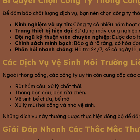
Bí Quyết Chọn Công Ty Thông Cốn
Để đảm bảo chất lượng dịch vụ, bạn nên chọn công ty thô
Kinh nghiệm và uy tín
: Công ty có nhiều năm hoạt
Trang thiết bị hiện đại
: Sử dụng máy công nghiệp 
Đội ngũ kỹ thuật viên chuyên nghiệp
: Được đào t
Chính sách minh bạch
: Báo giá rõ ràng, có hóa đơ
Phản hồi nhanh chóng
: Hỗ trợ 24/7, kể cả ngày lễ
Các Dịch Vụ Vệ Sinh Môi Trường L
Ngoài thông cống, các công ty uy tín còn cung cấp các dị
Rút hầm cầu, xử lý chất thải.
Thông bồn cầu, bồn rửa chén.
Vệ sinh bể chứa, bể mỡ.
Xử lý mùi hôi cống và nhà vệ sinh.
Những dịch vụ này thường được thực hiện đồng bộ để đảm 
Giải Đáp Nhanh Các Thắc Mắc Thư