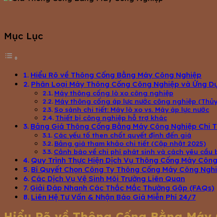
Mục Lục
Hiểu Rõ về Thông Cống Bằng Máy Công Nghiệp
Phân Loại Máy Thông Cống Công Nghiệp và Ứng D
Máy thông cống lò xo công nghiệp
Máy thông cống áp lực nước công nghiệp (Thủy 
So sánh chi tiết: Máy lò xo vs. Máy áp lực nước
Thiết bị công nghiệp hỗ trợ khác
Bảng Giá Thông Cống Bằng Máy Công Nghiệp Chi T
Các yếu tố then chốt quyết định đến giá
Bảng giá tham khảo chi tiết (Cập nhật 2025)
Cảnh báo về chi phí phát sinh và cách yêu cầu
Quy Trình Thực Hiện Dịch Vụ Thông Cống Máy Côn
Bí Quyết Chọn Công Ty Thông Cống Máy Công Nghi
Các Dịch Vụ Vệ Sinh Môi Trường Liên Quan
Giải Đáp Nhanh Các Thắc Mắc Thường Gặp (FAQs)
Liên Hệ Tư Vấn & Nhận Báo Giá Miễn Phí 24/7
Hiểu Rõ về Thông Cống Bằng Máy