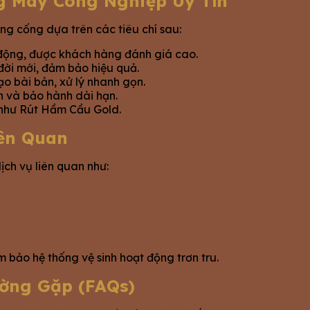
g Máy Công Nghiệp Uy Tín
ng cống dựa trên các tiêu chí sau:
 động, được khách hàng đánh giá cao.
đời mới, đảm bảo hiệu quả.
ạo bài bản, xử lý nhanh gọn.
n và bảo hành dài hạn.
, như Rút Hầm Cầu Gold.
iên Quan
ch vụ liên quan như:
bảo hệ thống vệ sinh hoạt động trơn tru.
ờng Gặp (FAQs)