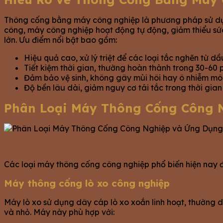
Thông cống bằng máy công nghiệp là phương pháp sử dụng
công, máy công nghiệp hoạt động tự động, giảm thiểu sức
lớn. Ưu điểm nổi bật bao gồm:
Hiệu quả cao, xử lý triệt để các loại tắc nghẽn từ dầ
Tiết kiệm thời gian, thường hoàn thành trong 30-60 
Đảm bảo vệ sinh, không gây mùi hôi hay ô nhiễm môi
Độ bền lâu dài, giảm nguy cơ tái tắc trong thời gian
Phân Loại Máy Thông Cống Công 
Các loại máy thông cống công nghiệp phổ biến hiện nay đ
Máy thông cống lò xo công nghiệp
Máy lò xo sử dụng dây cáp lò xo xoắn linh hoạt, thường d
và nhỏ. Máy này phù hợp với: